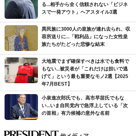
る...相手から全く信頼されない「ビジネ
スで一発アウト」ヘアスタイル3選
異民族に3000人の皇族が連れ去られ、収
容所送りに...「戦利品」になった女性皇
族たちがたどった悲惨な結末
大地震でまず確保すべきは水でも食料で
もない...被災者が「これだけは担いで逃
げて」という最も重要なモノ2選【2025
年7月BEST】
小泉進次郎氏でも、高市早苗氏でもな
い...いま自民党内で急浮上している「次
の首相」有力候補の意外な名前