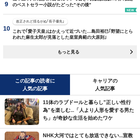
のベストセラー小説がたどった"その後"
改正されど揺るがぬ｢長子優先｣
これで｢愛子天皇｣はかえって近づいた…島田裕巳｢野望にとら
われた麻生太郎が見落とした皇室典範の大原則｣
もっと見る
この記事の読者に
キャリアの
人気の記事
人気記事
11体のラブドールと暮らし"正しい性行
為"を楽しむ...「人より人形を愛する男た
ち」が奇妙な生活を始めたワケ
NHK大河ではとても放送できない...宣教