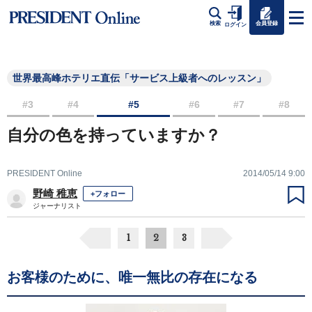
会員登録
検索
ログイン
世界最高峰ホテリエ直伝「サービス上級者へのレッスン」
#3
#4
#5
#6
#7
#8
自分の色を持っていますか？
PRESIDENT Online
2014/05/14 9:00
野崎 稚恵
+フォロー
ジャーナリスト
1
2
3
お客様のために、唯一無比の存在になる