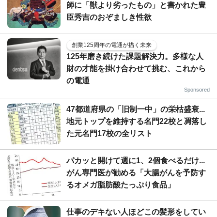
師に「獣より劣ったもの」と書かれた豊
臣秀吉のおぞましき性欲
創業125周年の電通が描く未来
125年磨き続けた課題解決力。多様な人
財の才能を掛け合わせて挑む、これから
の電通
Sponsored
47都道府県の「旧制一中」の栄枯盛衰...
地元トップを維持する名門22校と凋落し
た元名門17校の全リスト
パカッと開けて週に1、2個食べるだけ...
がん専門医が勧める「大腸がんを予防す
るオメガ脂肪酸たっぷり食品」
仕事のデキない人ほどこの髪形をしてい