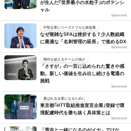
が生んだ｢世界最小の水粒子｣のポテンシ
ャル
Sponsored
中堅企業にリーズナブルな新提案
なぜ複雑なSFAは挫折する？少人数組織
に最適な「名刺管理の延長」で進めるDX
Sponsored
期待を超えるチームの強さ
「さすが」の一言に込められた驚きや感
動。新しい価値を生み出し続ける電通の
挑戦
Sponsored
選ばれる企業になるために
東京都｢HTT取組推進宣言企業｣登録で環
境配慮時代を勝ち抜く具体策とは
Sponsored
「秀吉と一緒になるのがイヤ」ではな