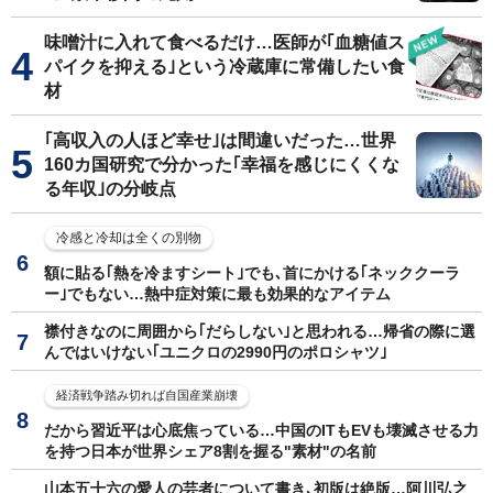
味噌汁に入れて食べるだけ…医師が｢血糖値ス
パイクを抑える｣という冷蔵庫に常備したい食
材
｢高収入の人ほど幸せ｣は間違いだった…世界
160カ国研究で分かった｢幸福を感じにくくな
る年収｣の分岐点
冷感と冷却は全くの別物
額に貼る｢熱を冷ますシート｣でも､首にかける｢ネッククーラ
ー｣でもない…熱中症対策に最も効果的なアイテム
襟付きなのに周囲から｢だらしない｣と思われる…帰省の際に選
んではいけない｢ユニクロの2990円のポロシャツ｣
経済戦争踏み切れば自国産業崩壊
だから習近平は心底焦っている…中国のITもEVも壊滅させる力
を持つ日本が世界シェア8割を握る"素材"の名前
山本五十六の愛人の芸者について書き､初版は絶版…阿川弘之