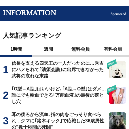
INFORMATION
Sponsored
人気記事ランキング
1時間
週間
無料会員
有料会員
信長を支える四天王の一人だったのに…秀吉
にハメられて｢清須会議｣に出席できなかった
武将の哀れな末路
｢O型→A型｣はいいけど､｢A型→O型｣はダメ…
誰にでも輸血できる｢万能血液｣の最後の落と
し穴
耳の後ろから流血､指の肉をごっそり食べら
れ…クマに｢猪木キック｣で応戦した36歳男性
の"数十秒間の死闘"