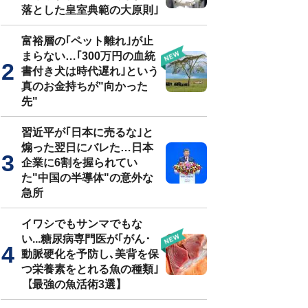
落とした皇室典範の大原則｣
富裕層の｢ペット離れ｣が止
まらない…｢300万円の血統
書付き犬は時代遅れ｣という
真のお金持ちが"向かった
先"
習近平が｢日本に売るな｣と
煽った翌日にバレた…日本
企業に6割を握られてい
た"中国の半導体"の意外な
急所
イワシでもサンマでもな
い...糖尿病専門医が｢がん･
動脈硬化を予防し､美背を保
つ栄養素をとれる魚の種類｣
【最強の魚活術3選】