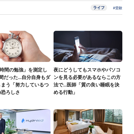
ライフ
#受験
6時間の勉強」を測定し
夜にどうしてもスマホやパソコ
間だった...自分自身もダ
ンを見る必要があるならこの方
しまう「努力しているつ
法で...医師「質の良い睡眠を決
の恐ろしさ
める行動」