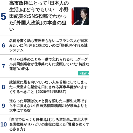
高市政権にとって｢日本人の
生活｣はどうでもいい…小野
田紀美のSNS投稿でわかっ
た｢外国人政策｣の本当の狙
い
名前を書く紙も整理券もない…フランス人が日本
みたいに｢行列｣に並ばないのに｢順番｣を守れる謎
システム
そりゃ仕事のことを一瞬で忘れられるわ…グーグ
ル共同創業者が仕事終わりに没頭していた"特殊な
運動"の正体
政治家に最も向いていない人を首相にしてしまっ
た…天皇すら懸念を口にされる高市早苗がいます
ぐやるべきこと【2026年6月BEST】
逆らった県議は次々と姿を消した…麻生太郎です
ら手に負えない｢自民党福岡県議団｣が県民よりも
大事にする掟
｢自宅でゆっくり静養｣はむしろ逆効果…東北大学
名誉教授がリハビリの主役に据えた｢腎臓を強くす
る歩き方｣