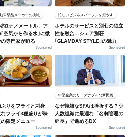
動車部品メーカーの挑戦
忙しいビジネスパーソンを癒やす
小約1ナノメートル、ア
ホテルのサービスと別荘の独立
｢空気から作る水｣に微
性を融合…シェア別荘
学の専門家が迫る
｢GLAMDAY STYLE｣の魅力
Sponsored
Sponsored
中堅企業にリーズナブルな新提案
瀬ぶりをフライと刺身
なぜ複雑なSFAは挫折する？少
沢なフライ3種盛りが味
人数組織に最適な「名刺管理の
夏の限定メニュー
延長」で進めるDX
Sponsored
Sponsored