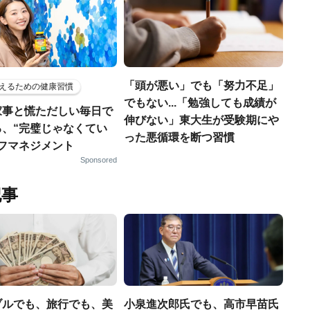
「頭が悪い」でも「努力不足」
えるための健康習慣
でもない...「勉強しても成績が
家事と慌ただしい毎日で
伸びない」東大生が受験期にや
る、“完璧じゃなくてい
った悪循環を断つ習慣
ルフマネジメント
Sponsored
記事
ブルでも、旅行でも、美
小泉進次郎氏でも、高市早苗氏