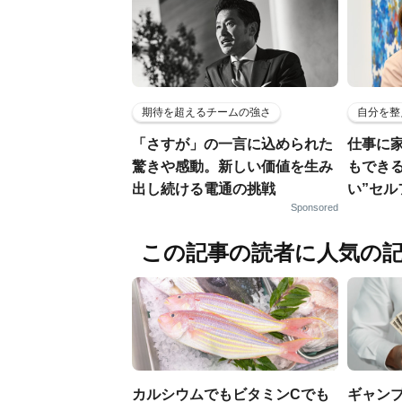
期待を超えるチームの強さ
自分を整
「さすが」の一言に込められた
仕事に
驚きや感動。新しい価値を生み
もでき
出し続ける電通の挑戦
い”セ
Sponsored
この記事の読者に人気の
カルシウムでもビタミンCでも
ギャン