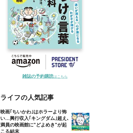
雑誌の予約購読
はこちら
ライフの人気記事
映画｢ちいかわ｣はホラーより怖
い…興行収入｢キングダム｣超え､
満員の映画館に"どよめき"が起
こる結末