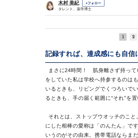
木村 美紀
+フォロー
タレント、薬学博士
1
2
記録すれば、達成感にも自信
まさに24時間！ 肌身離さず持っ
をしていた私は学校へ持参するのは
いるときも、リビングでくつろいで
るときも、手の届く範囲に“それ”を
それとは、ストップウオッチのこと
にした相棒の愛称は「のんたん」で
いうのがその由来。携帯電話ならま