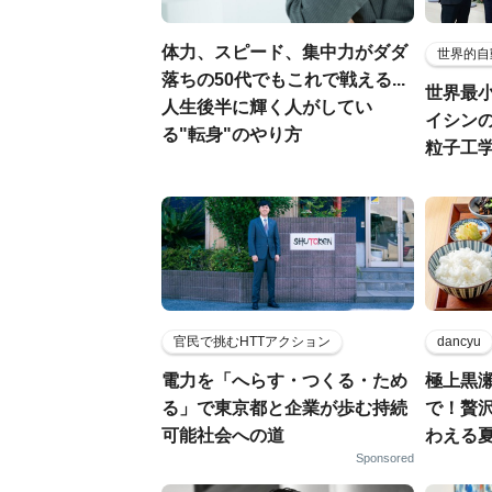
体力、スピード、集中力がダダ
世界的自
落ちの50代でもこれで戦える...
世界最
人生後半に輝く人がしてい
イシンの
る"転身"のやり方
粒子工
官民で挑むHTTアクション
dancyu
電力を「へらす・つくる・ため
極上黒
る」で東京都と企業が歩む持続
で！贅
可能社会への道
わえる
Sponsored