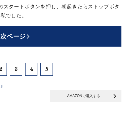
のスタートボタンを押し、朝起きたらストップボタ
た私でした。
次ページ
2
3
4
5
y』
AMAZONで購入する