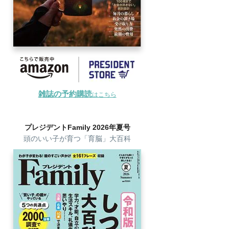
雑誌の予約購読
はこちら
プレジデントFamily 2026年夏号
頭のいい子が育つ「育脳」大百科