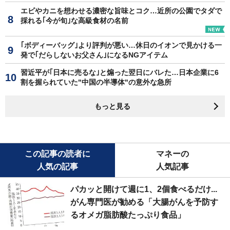
エビやカニを想わせる濃密な旨味とコク…近所の公園でタダで
採れる｢今が旬｣な高級食材の名前
｢ボディーバッグ｣より評判が悪い…休日のイオンで見かける一
発で｢だらしないお父さん｣になるNGアイテム
習近平が｢日本に売るな｣と煽った翌日にバレた…日本企業に6
割を握られていた"中国の半導体"の意外な急所
もっと見る
この記事の読者に
マネーの
人気の記事
人気記事
パカッと開けて週に1、2個食べるだけ...
がん専門医が勧める「大腸がんを予防す
るオメガ脂肪酸たっぷり食品」