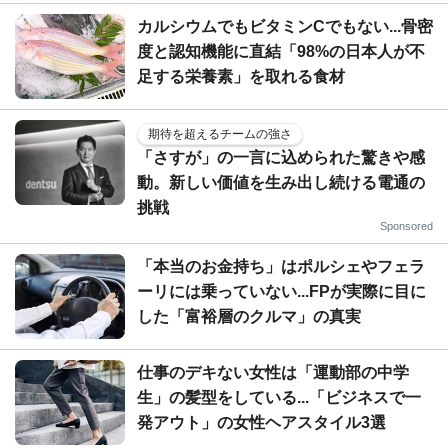
カルシウムでもビタミンCでもない...骨密
度と認知機能に直結「98%の日本人が不
足する栄養素」を取れる食材
期待を超えるチームの強さ
「さすが」の一言に込められた驚きや感
動。新しい価値を生み出し続ける電通の
挑戦
Sponsored
「本当のお金持ち」はポルシェやフェラ
ーリには乗っていない...FPが実際に目に
した「富裕層のクルマ」の真実
仕事のデキない女性は「運動部の中学
生」の髪型をしている...「ビジネスで一
発アウト」の女性ヘアスタイル3選