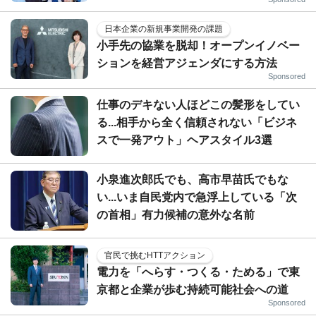
日本企業の新規事業開発の課題
小手先の協業を脱却！オープンイノベー
ションを経営アジェンダにする方法
Sponsored
仕事のデキない人ほどこの髪形をしてい
る...相手から全く信頼されない「ビジネ
スで一発アウト」ヘアスタイル3選
小泉進次郎氏でも、高市早苗氏でもな
い...いま自民党内で急浮上している「次
の首相」有力候補の意外な名前
官民で挑むHTTアクション
電力を「へらす・つくる・ためる」で東
京都と企業が歩む持続可能社会への道
Sponsored