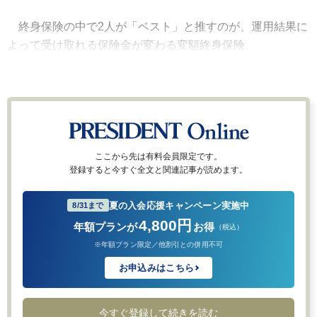
終身保険の中で2人が「ベスト」と推すのが、運用結果に
よって受け取れる保険金が変わる変額終身保険。
ここから先は有料会員限定です。
登録すると今すぐ全文と関連記事が読めます。
夏の入会応援キャンペーン実施中
8/31まで
4,800円
年額プランが
お得
（税込）
※年額プラン限定／他割引との併用不可
お申込みはこちら
今すぐ登録して続きを読む