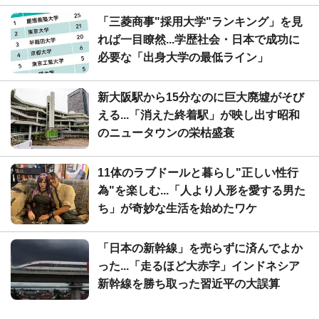
「三菱商事"採用大学"ランキング」を見
れば一目瞭然...学歴社会・日本で成功に
必要な「出身大学の最低ライン」
新大阪駅から15分なのに巨大廃墟がそび
える...「消えた終着駅」が映し出す昭和
のニュータウンの栄枯盛衰
11体のラブドールと暮らし"正しい性行
為"を楽しむ...「人より人形を愛する男た
ち」が奇妙な生活を始めたワケ
「日本の新幹線」を売らずに済んでよか
った...「走るほど大赤字」インドネシア
新幹線を勝ち取った習近平の大誤算