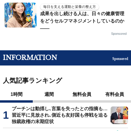
毎日を支える運動と栄養の整え方
成果を出し続ける人は、日々の健康管理
をどうセルフマネジメントしているのか
——
Sponsored
INFORMATION
Sponsored
人気記事ランキング
1時間
週間
無料会員
有料会員
プーチンは動揺し､言葉を失ったとの指摘も…
習近平に見放され､側近も友好国も停戦を迫る
独裁政権の末期症状