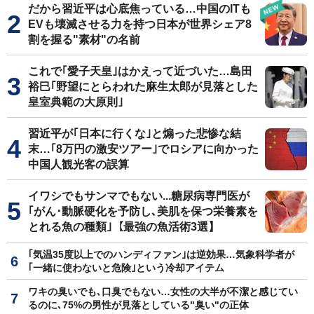
だから習近平は心底焦っている…中国のITも
EVも壊滅させる力を持つ日本が世界シェア8
割を握る"素材"の名前
これで｢愛子天皇｣はかえって近づいた…島田
裕巳｢野望にとらわれた麻生太郎が見落とした
皇室典範の大原則｣
習近平が｢日本に行くな｣と煽った悲惨な結
末…｢8万円の激安ツアー｣でロシアに向かった
中国人観光客の誤算
イワシでもサンマでもない...糖尿病専門医が
｢がん･動脈硬化を予防し､美肌を保つ栄養素を
とれる魚の種類｣【最強の魚活術3選】
｢気温35度以上でのハンディファン｣は逆効果…気象科学者が
｢一緒に使わないと危険｣という冷却アイテム
ワキの臭いでも､口臭でもない…女性の大半が不潔と感じてい
るのに､75%の男性が見落としている"臭い"の正体