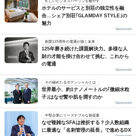
忙しいビジネスパーソンを癒やす
ホテルのサービスと別荘の独立性を融
合…シェア別荘｢GLAMDAY STYLE｣の
魅力
Sponsored
創業125周年の電通が描く未来
125年磨き続けた課題解決力。多様な人
財の才能を掛け合わせて挑む、これから
の電通
Sponsored
その秘めたるポテンシャルとは
世界最小、約1ナノメートルの｢微細水粒
子｣はなぜ髪や肌を潤すのか
Sponsored
中堅企業にリーズナブルな新提案
なぜ複雑なSFAは挫折する？少人数組織
に最適な「名刺管理の延長」で進めるDX
Sponsored