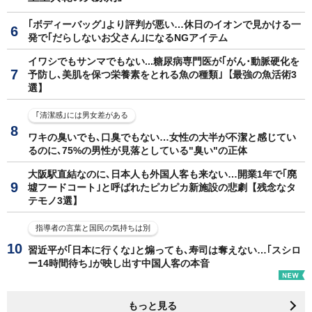
｢ボディーバッグ｣より評判が悪い…休日のイオンで見かける一
発で｢だらしないお父さん｣になるNGアイテム
イワシでもサンマでもない...糖尿病専門医が｢がん･動脈硬化を
予防し､美肌を保つ栄養素をとれる魚の種類｣【最強の魚活術3
選】
｢清潔感｣には男女差がある
ワキの臭いでも､口臭でもない…女性の大半が不潔と感じてい
るのに､75%の男性が見落としている"臭い"の正体
大阪駅直結なのに､日本人も外国人客も来ない…開業1年で｢廃
墟フードコート｣と呼ばれたピカピカ新施設の悲劇【残念なタ
テモノ3選】
指導者の言葉と国民の気持ちは別
習近平が｢日本に行くな｣と煽っても､寿司は奪えない…｢スシロ
ー14時間待ち｣が映し出す中国人客の本音
もっと見る