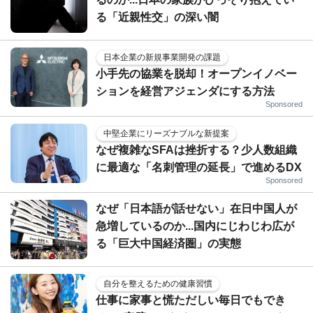
る「近親性交」の深い闇
日本企業の新規事業開発の課題
小手先の協業を脱却！オープンイノベー
ションを経営アジェンダにする方法
Sponsored
中堅企業にリーズナブルな新提案
なぜ複雑なSFAは挫折する？少人数組織
に最適な「名刺管理の延長」で進めるDX
Sponsored
なぜ「日本語が話せない」在日中国人が
急増しているのか...国内にじわじわ広が
る「巨大中国経済圏」の実態
自分を整えるための健康習慣
仕事に家事と慌ただしい毎日でもでき