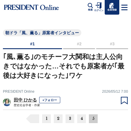
会員登録
検索
ログイン
朝ドラ「風、薫る」原案者インタビュー
#1
#2
#3
｢風､薫る｣のモチーフ大関和は主人公向
きではなかった…それでも原案者が｢最
後は大好きになった｣ワケ
PRESIDENT Online
2026/05/12 7:00
田中 ひかる
+フォロー
歴史社会学者・作家
1
2
3
4
5