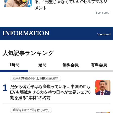
る、“完璧じゃなくていい”セルフマネジ
メント
Sponsored
INFORMATION
Sponsored
人気記事ランキング
1時間
週間
無料会員
有料会員
経済戦争踏み切れば自国産業崩壊
だから習近平は心底焦っている…中国のITも
EVも壊滅させる力を持つ日本が世界シェア8
割を握る"素材"の名前
選挙を前に分裂をはじめた