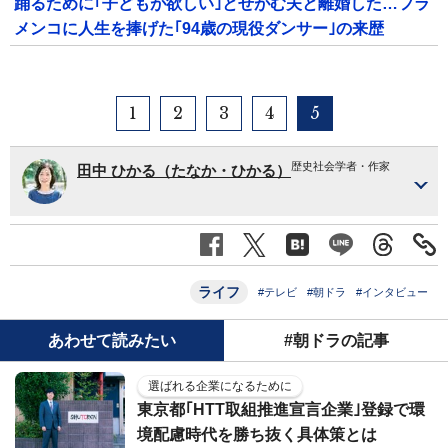
踊るために｢子どもが欲しい｣とせがむ夫と離婚した…フラ
メンコに人生を捧げた｢94歳の現役ダンサー｣の来歴
1
2
3
4
5
歴史社会学者・作家
田中 ひかる（たなか・ひかる）
ライフ
#テレビ
#朝ドラ
#インタビュー
あわせて読みたい
#朝ドラの記事
選ばれる企業になるために
東京都｢HTT取組推進宣言企業｣登録で環
境配慮時代を勝ち抜く具体策とは