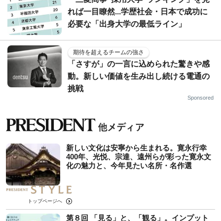
れば一目瞭然...学歴社会・日本で成功に
必要な「出身大学の最低ライン」
期待を超えるチームの強さ
「さすが」の一言に込められた驚きや感
動。新しい価値を生み出し続ける電通の
挑戦
Sponsored
新しい文化は安寧から生まれる。寛永行幸
400年、光悦、宗達、遠州らが彩った寛永文
化の魅力と、今年見たい名所・名作選
トップページへ
第８回 「見る」と、「観る」。インプット