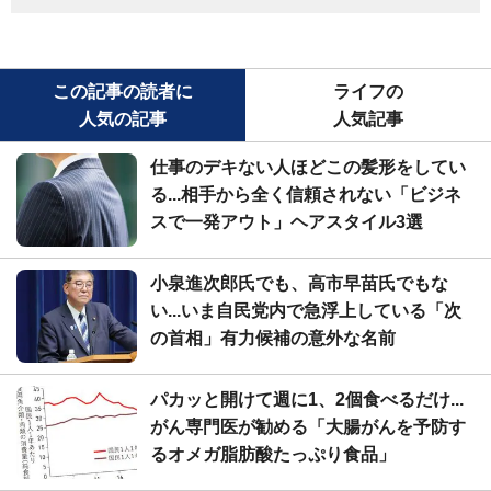
この記事の読者に
ライフの
人気の記事
人気記事
仕事のデキない人ほどこの髪形をしてい
る...相手から全く信頼されない「ビジネ
スで一発アウト」ヘアスタイル3選
小泉進次郎氏でも、高市早苗氏でもな
い...いま自民党内で急浮上している「次
の首相」有力候補の意外な名前
パカッと開けて週に1、2個食べるだけ...
がん専門医が勧める「大腸がんを予防す
るオメガ脂肪酸たっぷり食品」