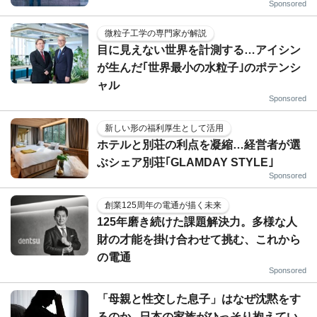
Sponsored
微粒子工学の専門家が解説
目に見えない世界を計測する…アイシン
が生んだ｢世界最小の水粒子｣のポテンシ
ャル
Sponsored
新しい形の福利厚生として活用
ホテルと別荘の利点を凝縮…経営者が選
ぶシェア別荘｢GLAMDAY STYLE｣
Sponsored
創業125周年の電通が描く未来
125年磨き続けた課題解決力。多様な人
財の才能を掛け合わせて挑む、これから
の電通
Sponsored
「母親と性交した息子」はなぜ沈黙をす
るのか...日本の家族がひっそり抱えてい