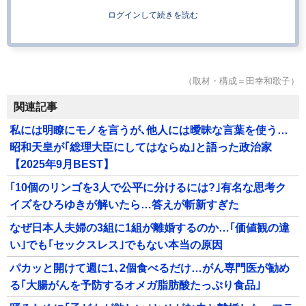
ログインして続きを読む
（取材・構成＝田幸和歌子）
関連記事
私には明瞭にモノを言うが､他人には曖昧な言葉を使う…
昭和天皇が｢総理大臣にしてはならぬ｣と語った政治家
【2025年9月BEST】
｢10個のリンゴを3人で公平に分けるには?｣有名な思考ク
イズをひろゆきが解いたら…答えが斬新すぎた
なぜ日本人夫婦の3組に1組が離婚するのか…｢価値観の違
い｣でも｢セックスレス｣でもない本当の原因
パカッと開けて週に1､2個食べるだけ…がん専門医が勧め
る｢大腸がんを予防するオメガ脂肪酸たっぷり食品｣