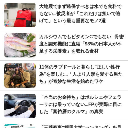
大地震でまず確保すべきは水でも食料で
もない...被災者が「これだけは担いで逃
げて」という最も重要なモノ2選
カルシウムでもビタミンCでもない...骨密
度と認知機能に直結「98%の日本人が不
足する栄養素」を取れる食材
11体のラブドールと暮らし"正しい性行
為"を楽しむ...「人より人形を愛する男た
ち」が奇妙な生活を始めたワケ
「本当のお金持ち」はポルシェやフェラ
ーリには乗っていない...FPが実際に目に
した「富裕層のクルマ」の真実
「三菱商事"採用大学"ランキング」を見