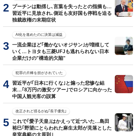
プーチンは動揺し､言葉を失ったとの指摘も…
習近平に見放され､側近も友好国も停戦を迫る
独裁政権の末期症状
AI化を進めたのに決算は減益
一流企業ほど｢働かないオジサン｣が増殖して
いく…トヨタも三菱UFJも逃れられない日本
企業だけの"構造的欠陥"
犯罪の片棒を担がされていた
習近平が｢日本に行くな｣と煽った悲惨な結
末…｢8万円の激安ツアー｣でロシアに向かった
中国人観光客の誤算
改正されど揺るがぬ｢長子優先｣
これで｢愛子天皇｣はかえって近づいた…島田
裕巳｢野望にとらわれた麻生太郎が見落とした
皇室典範の大原則｣