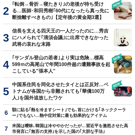
｢転倒→骨折→寝たきり｣の老後が待ち受け
る…医師･和田秀樹｢60代になったら真っ先に
断捨離すべきもの｣【定年後の黄金期3選】
信長を支える四天王の一人だったのに…秀吉
にハメられて｢清須会議｣に出席できなかった
武将の哀れな末路
｢サンダル登山の若者｣より実は危険…標高
599ｍの高尾山で年間100件超の遭難事故を起
こしている"張本人"
中国系住民を同化させたタイとは正反対…ベ
トナムが各国から非難されても｢華僑100万
人｣を国外追放したワケ
額に貼る｢熱を冷ますシート｣でも､首にかける｢ネッククーラ
ー｣でもない…熱中症対策に最も効果的なアイテム
米国は曖昧､韓国は冷ややかだったが…習近平を激怒させた高
市発言に｢無言の支持｣を示した国の｢大胆な手法｣