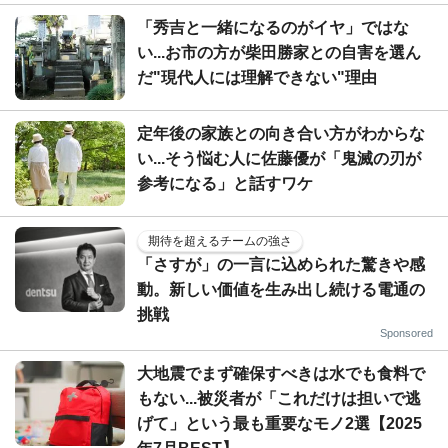
「秀吉と一緒になるのがイヤ」ではな
い...お市の方が柴田勝家との自害を選ん
だ"現代人には理解できない"理由
定年後の家族との向き合い方がわからな
い...そう悩む人に佐藤優が「鬼滅の刃が
参考になる」と話すワケ
期待を超えるチームの強さ
「さすが」の一言に込められた驚きや感
動。新しい価値を生み出し続ける電通の
挑戦
Sponsored
大地震でまず確保すべきは水でも食料で
もない...被災者が「これだけは担いで逃
げて」という最も重要なモノ2選【2025