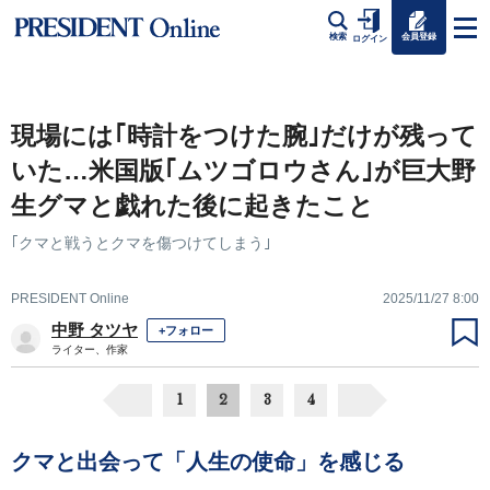
会員登録
検索
ログイン
現場には｢時計をつけた腕｣だけが残って
いた…米国版｢ムツゴロウさん｣が巨大野
生グマと戯れた後に起きたこと
｢クマと戦うとクマを傷つけてしまう｣
PRESIDENT Online
2025/11/27 8:00
中野 タツヤ
+フォロー
ライター、作家
1
2
3
4
クマと出会って「人生の使命」を感じる