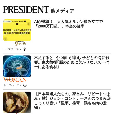
AIが試算！ 大人気オルカン積み立てで
「2000万円超」、本当の確率
トップページへ
不足すると｢うつ病｣が増え､子どものIQに影
響…東大教授｢脳のために欠かせないスーパ
ーにある食材｣
トップページへ
【日本酒達人たちの、家呑み「リピートつま
み」帖】ジョン・ゴントナーさんのつまみ③
こっくり旨い「里芋、椎茸、鶏もも肉の煮
物」