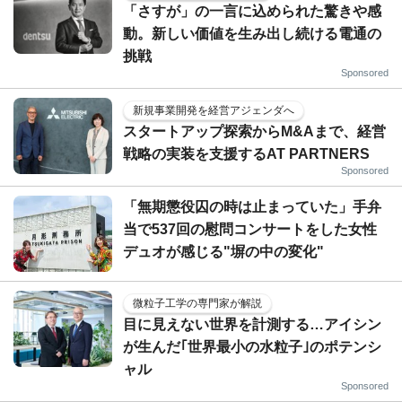
「さすが」の一言に込められた驚きや感
動。新しい価値を生み出し続ける電通の
挑戦
Sponsored
新規事業開発を経営アジェンダへ
スタートアップ探索からM&Aまで、経営
戦略の実装を支援するAT PARTNERS
Sponsored
「無期懲役囚の時は止まっていた」手弁
当で537回の慰問コンサートをした女性
デュオが感じる"塀の中の変化"
微粒子工学の専門家が解説
目に見えない世界を計測する…アイシン
が生んだ｢世界最小の水粒子｣のポテンシ
ャル
Sponsored