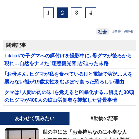
1
2
3
4
社会
#事件
#動物
関連記事
TikTokで子グマへの餌付けを撮影中に､母グマが後ろから
現れ…自然をナメた｢迷惑観光客｣が辿った末路
｢お母さん､ヒグマが私を食べている!｣と電話で実況…人を
襲わない熊が19歳女性をむさぼり食った恐ろしい理由
クマは｢人間の肉の味｣を覚えると凶暴化する…飢えた30頭
のヒグマが400人の鉱山労働者を襲撃した背景事情
あわせて読みたい
#動物の記事
世の中には「お金持ちなのに不幸な人」