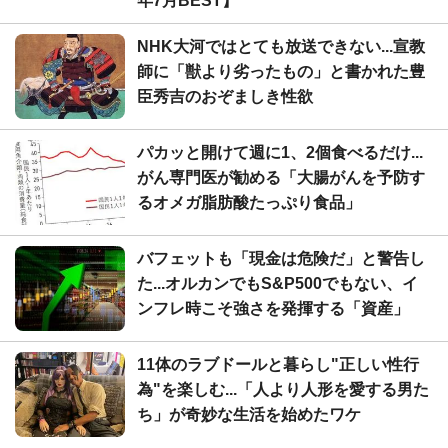
年7月BEST】
NHK大河ではとても放送できない...宣教
師に「獣より劣ったもの」と書かれた豊
臣秀吉のおぞましき性欲
パカッと開けて週に1、2個食べるだけ...
がん専門医が勧める「大腸がんを予防す
るオメガ脂肪酸たっぷり食品」
バフェットも「現金は危険だ」と警告し
た...オルカンでもS&P500でもない、イ
ンフレ時こそ強さを発揮する「資産」
11体のラブドールと暮らし"正しい性行
為"を楽しむ...「人より人形を愛する男た
ち」が奇妙な生活を始めたワケ