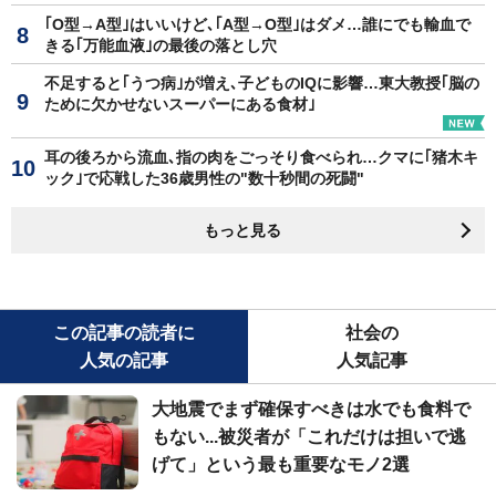
｢O型→A型｣はいいけど､｢A型→O型｣はダメ…誰にでも輸血で
きる｢万能血液｣の最後の落とし穴
不足すると｢うつ病｣が増え､子どものIQに影響…東大教授｢脳の
ために欠かせないスーパーにある食材｣
耳の後ろから流血､指の肉をごっそり食べられ…クマに｢猪木キ
ック｣で応戦した36歳男性の"数十秒間の死闘"
もっと見る
この記事の読者に
社会の
人気の記事
人気記事
大地震でまず確保すべきは水でも食料で
もない...被災者が「これだけは担いで逃
げて」という最も重要なモノ2選