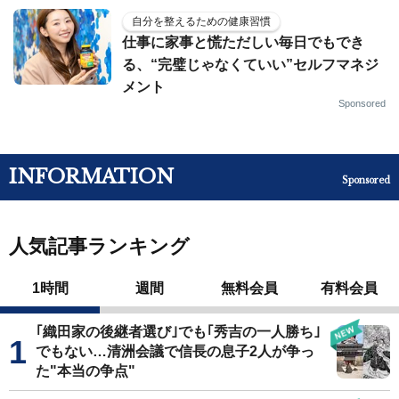
自分を整えるための健康習慣
仕事に家事と慌ただしい毎日でもでき
る、“完璧じゃなくていい”セルフマネジ
メント
Sponsored
INFORMATION
Sponsored
人気記事ランキング
1時間
週間
無料会員
有料会員
｢織田家の後継者選び｣でも｢秀吉の一人勝ち｣
でもない…清洲会議で信長の息子2人が争っ
た"本当の争点"