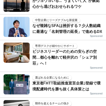
がウヨウヨいる..."うまくいく人"が嫉妬
心から逃げおおせられるワケ
中堅企業にリーズナブルな新提案
なぜ複雑なSFAは挫折する？少人数組織
に最適な「名刺管理の延長」で進めるDX
Sponsored
専用デスクが細やかにサポート
ビジネスリーダーのための安らぎの空
間…都心を離れて軽井沢の「シェア別
荘」へ！
Sponsored
選ばれる企業になるために
東京都｢HTT取組推進宣言企業｣登録で環
境配慮時代を勝ち抜く具体策とは
Sponsored
期待を超えるチームの強さ