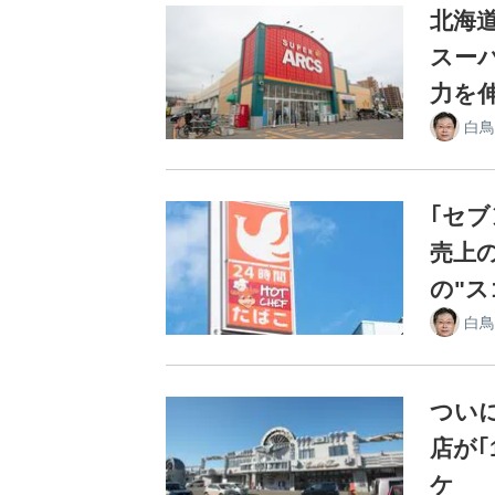
北海
スー
力を
白鳥
｢セ
売上
の"ス
白鳥
つい
店が
ケ