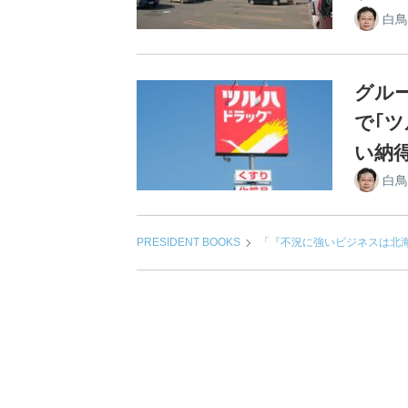
白鳥
グル
で｢
い納
白鳥
PRESIDENT BOOKS
「『不況に強いビジネスは北