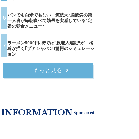
パンでも白米でもない…筑波大･脳疲労の第
6
一人者が毎朝食べて効果を実感している"定
番の朝食メニュー"
ラーメン5000円､街では"反老人運動"が…橘
7
玲が描く｢プアジャパン｣驚愕のシミュレーシ
ョン
もっと見る
INFORMATION
Sponsored