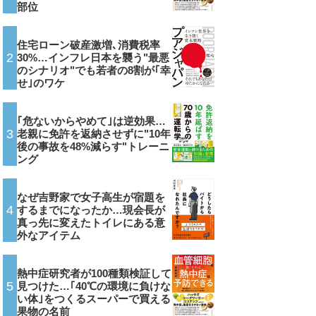
部位
住宅ローン破産激増､消費税率
2
30%…インフレ日本を襲う"最悪
のシナリオ"でも若者の8割が｢幸
せ｣のワケ
｢危ないからやめて｣は逆効果…
3
老親に免許を返納させずに"10年
後の事故を48%減らす"トレーニ
ング
なぜ吉野家で女子高生が宿題を
4
するまでになったか…現会長が
真っ先に変えたトイレにある意
外なアイテム
熱中症研究者が100種類検証して
5
見つけた…｢40℃の環境に負けな
い体｣をつくるスーパーで買える
果物の名前