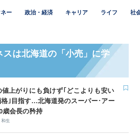
マネー
政治・経済
キャリア
ライフ
社
ネスは北海道の「小売」に学
の値上がりにも負けず｢どこよりも安い
価格｣目指す…北海道発のスーパー･アー
0歳会長の矜持
 和生