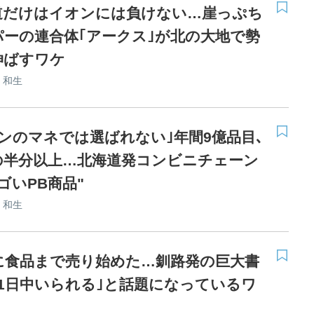
道だけはイオンには負けない…崖っぷち
パーの連合体｢アークス｣が北の大地で勢
伸ばすワケ
 和生
ブンのマネでは選ばれない｣年間9億品目､
の半分以上…北海道発コンビニチェーン
ゴいPB商品"
 和生
に食品まで売り始めた…釧路発の巨大書
｢1日中いられる｣と話題になっているワ