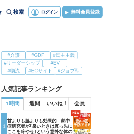
会
検索
無料会員登録
ログイン
#介護
#GDP
#民主主義
#リーダーシップ
#EV
#物流
#ECサイト
#ジョブ型
人気記事ランキング
1時間
週間
いいね！
会員
NEW
首よりも脇よりも効果的…熱中
1
症研究者が｢暑いときは真っ先に
ここを冷やせ｣という意外な体の