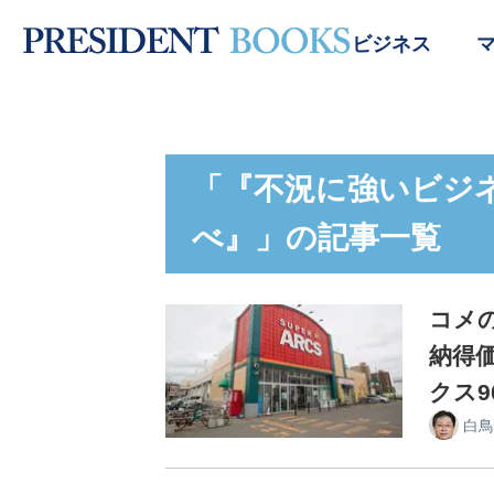
ビジネス
「『不況に強いビジ
べ』」の記事一覧
コメ
納得
クス9
白鳥