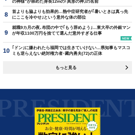
の神様"が崇めた身長12mの｢異形の神｣の名前
首よりも脇よりも効果的…熱中症研究者が｢暑いときは真っ先
にここを冷やせ｣という意外な体の部位
就職9カ月の夜､布団の中で｢もう辞めよう｣…東大卒の外銀マン
が年収1100万円を捨てて選んだ意外すぎる仕事
｢ドン｣に嫌われたら福岡では生きていけない…県知事もマスコ
ミも逆らえない絶対権力者･藏内勇夫(72)の正体
もっと見る