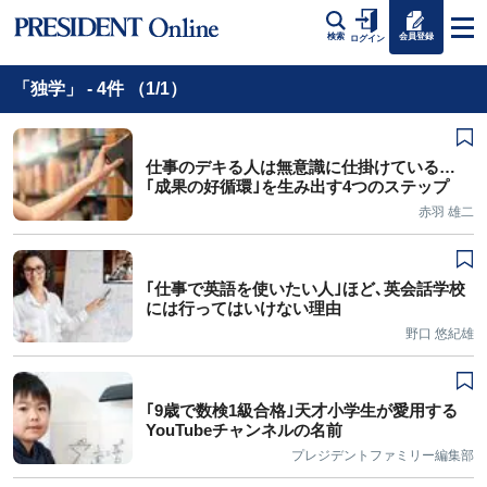
会員登録
検索
ログイン
「独学」 - 4件 （1/1）
仕事のデキる人は無意識に仕掛けている…
｢成果の好循環｣を生み出す4つのステップ
赤羽 雄二
｢仕事で英語を使いたい人｣ほど､英会話学校
には行ってはいけない理由
野口 悠紀雄
｢9歳で数検1級合格｣天才小学生が愛用する
YouTubeチャンネルの名前
プレジデントファミリー編集部