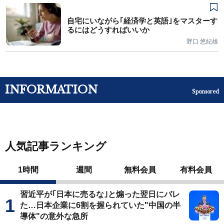
自宅にいながら｢経済学と英語｣をマスターす
るにはどうすればいいか
野口 悠紀雄
INFORMATION
Sponsored
人気記事ランキング
1時間
週間
無料会員
有料会員
習近平が｢日本に売るな｣と煽った翌日にバレ
た…日本企業に6割を握られていた"中国の半
導体"の意外な急所