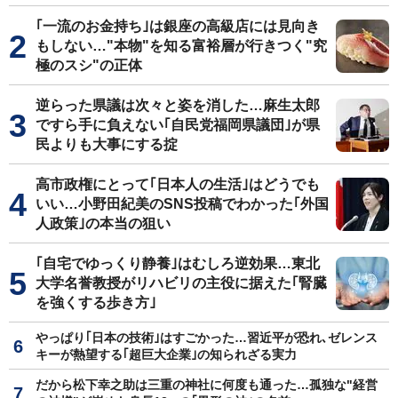
｢一流のお金持ち｣は銀座の高級店には見向き
もしない…"本物"を知る富裕層が行きつく"究
極のスシ"の正体
逆らった県議は次々と姿を消した…麻生太郎
ですら手に負えない｢自民党福岡県議団｣が県
民よりも大事にする掟
高市政権にとって｢日本人の生活｣はどうでも
いい…小野田紀美のSNS投稿でわかった｢外国
人政策｣の本当の狙い
｢自宅でゆっくり静養｣はむしろ逆効果…東北
大学名誉教授がリハビリの主役に据えた｢腎臓
を強くする歩き方｣
やっぱり｢日本の技術｣はすごかった…習近平が恐れ､ゼレンス
キーが熱望する｢超巨大企業｣の知られざる実力
だから松下幸之助は三重の神社に何度も通った…孤独な"経営