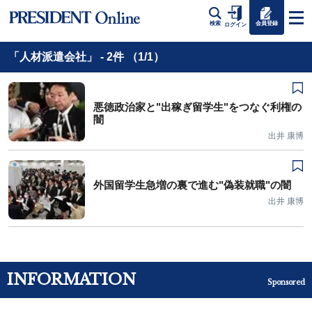
会員登録
検索
ログイン
「人材派遣会社」 - 2件 （1/1）
悪徳政治家と"出稼ぎ留学生"をつなぐ利権の
闇
出井 康博
外国留学生急増の裏で進む"偽装就職"の闇
出井 康博
INFORMATION
Sponsored