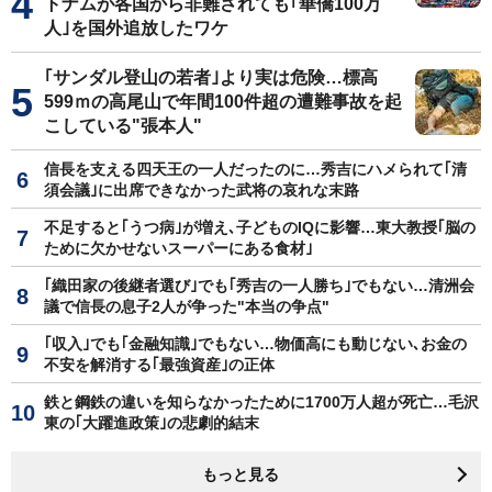
トナムが各国から非難されても｢華僑100万
人｣を国外追放したワケ
｢サンダル登山の若者｣より実は危険…標高
599ｍの高尾山で年間100件超の遭難事故を起
こしている"張本人"
信長を支える四天王の一人だったのに…秀吉にハメられて｢清
須会議｣に出席できなかった武将の哀れな末路
不足すると｢うつ病｣が増え､子どものIQに影響…東大教授｢脳の
ために欠かせないスーパーにある食材｣
｢織田家の後継者選び｣でも｢秀吉の一人勝ち｣でもない…清洲会
議で信長の息子2人が争った"本当の争点"
｢収入｣でも｢金融知識｣でもない…物価高にも動じない､お金の
不安を解消する｢最強資産｣の正体
鉄と鋼鉄の違いを知らなかったために1700万人超が死亡…毛沢
東の｢大躍進政策｣の悲劇的結末
もっと見る