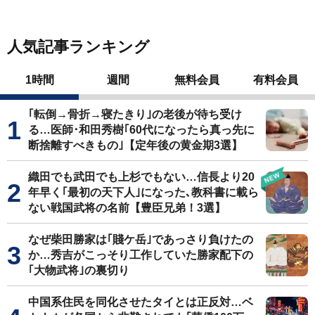
人気記事ランキング
1時間
週間
無料会員
有料会員
｢転倒→骨折→寝たきり｣の老後が待ち受け
る…医師･和田秀樹｢60代になったら真っ先に
断捨離すべきもの｣【定年後の黄金期3選】
織田でも武田でも上杉でもない…信長より20
年早く｢最初の天下人｣になった､教科書に載ら
ない戦国武将の名前【豊臣兄弟！3選】
なぜ柴田勝家は｢賤ケ岳｣であっさり負けたの
か…秀吉がこっそり工作していた勝家配下の
｢大物武将｣の裏切り
中国系住民を同化させたタイとは正反対…ベ