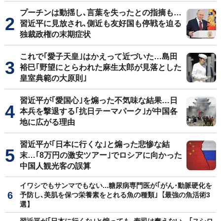
プーチンは動揺し､言葉を失ったとの指摘も…
習近平に見放され､側近も友好国も停戦を迫る
独裁政権の末期症状
これで｢愛子天皇｣はかえって近づいた…島田
裕巳｢野望にとらわれた麻生太郎が見落とした
皇室典範の大原則｣
習近平が｢愛国心｣を煽った不気味な結果…日
本兵を撃退する｢抗日テーマパーク｣が中国各
地に広がる理由
習近平が｢日本に行くな｣と煽った悲惨な結
末…｢8万円の激安ツアー｣でロシアに向かった
中国人観光客の誤算
イワシでもサンマでもない...糖尿病専門医が｢がん･動脈硬化を
予防し､美肌を保つ栄養素をとれる魚の種類｣【最強の魚活術3
選】