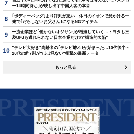
習近平が｢日本に行くな｣と煽っても､寿司は奪えない…｢スシロ
ー14時間待ち｣が映し出す中国人客の本音
｢ボディーバッグ｣より評判が悪い…休日のイオンで見かける一
発で｢だらしないお父さん｣になるNGアイテム
一流企業ほど｢働かないオジサン｣が増殖していく…トヨタも三
菱UFJも逃れられない日本企業だけの"構造的欠陥"
"テレビ大好き"高齢者の｢テレビ離れ｣が始まった…10代後半～
20代の約7割が"ほぼ見ない"衝撃の最新データ
もっと見る