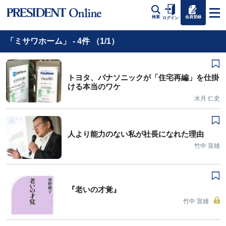
会員登録
検索
ログイン
「ミサワホーム」 - 4件 （1/1）
トヨタ、パナソニックが「住宅再編」を仕掛
ける本当のワケ
水月 仁史
人より能力のない私が社長になれた理由
竹中 宣雄
『老いの才覚』
竹中 宣雄