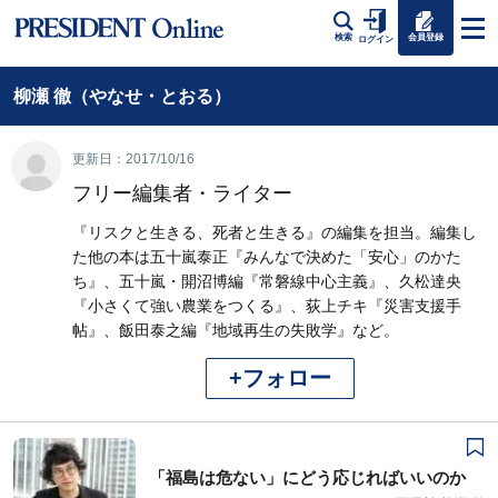
会員登録
検索
ログイン
柳瀬 徹（やなせ・とおる）
更新日：2017/10/16
フリー編集者・ライター
『リスクと生きる、死者と生きる』の編集を担当。編集し
た他の本は五十嵐泰正『みんなで決めた「安心」のかた
ち』、五十嵐・開沼博編『常磐線中心主義』、久松達央
『小さくて強い農業をつくる』、荻上チキ『災害支援手
帖』、飯田泰之編『地域再生の失敗学』など。
+フォロー
「福島は危ない」にどう応じればいいのか