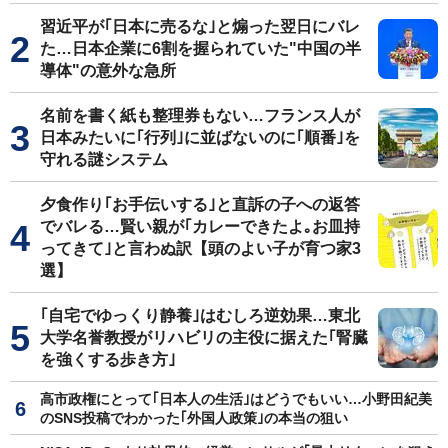
習近平が｢日本に売るな｣と煽った翌日にバレ
た…日本企業に6割を握られていた"中国の半
導体"の意外な急所
名前を書く紙も整理券もない…フランス人が
日本みたいに｢行列｣に並ばないのに｢順番｣を
守れる謎システム
夕食作り｢お手伝いする｣と直訴の子への返答
でバレる…賢い親が｢カレーできたよ｡お皿持
ってきて｣と言わぬ訳【頭のよい子が育つ家3
選】
｢自宅でゆっくり静養｣はむしろ逆効果…東北
大学名誉教授がリハビリの主役に据えた｢腎臓
を強くする歩き方｣
高市政権にとって｢日本人の生活｣はどうでもいい…小野田紀美
のSNS投稿でわかった｢外国人政策｣の本当の狙い