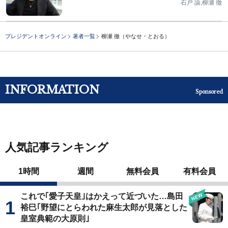
石戸 諭,柳瀬 徹
プレジデントオンライン
著者一覧
柳瀬 徹（やなせ・とおる）
INFORMATION
Sponsored
人気記事ランキング
1時間
週間
無料会員
有料会員
これで｢愛子天皇｣はかえって近づいた…島田
裕巳｢野望にとらわれた麻生太郎が見落とした
皇室典範の大原則｣