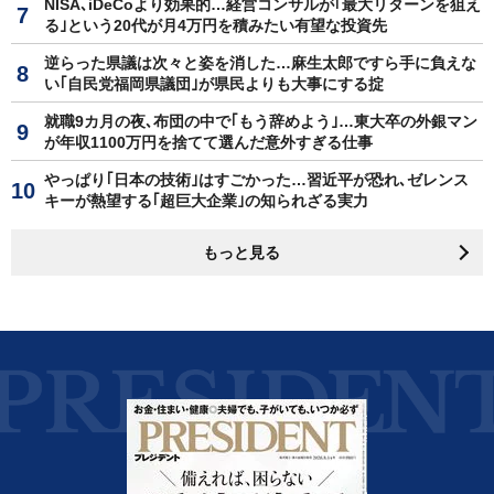
NISA､iDeCoより効果的…経営コンサルが｢最大リターンを狙え
る｣という20代が月4万円を積みたい有望な投資先
逆らった県議は次々と姿を消した…麻生太郎ですら手に負えな
い｢自民党福岡県議団｣が県民よりも大事にする掟
就職9カ月の夜､布団の中で｢もう辞めよう｣…東大卒の外銀マン
が年収1100万円を捨てて選んだ意外すぎる仕事
やっぱり｢日本の技術｣はすごかった…習近平が恐れ､ゼレンス
キーが熱望する｢超巨大企業｣の知られざる実力
もっと見る