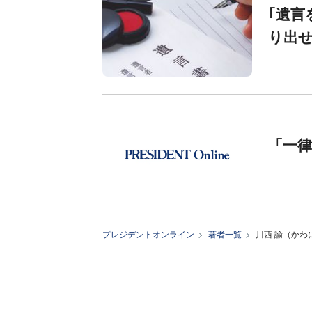
｢遺言
り出
「一
プレジデントオンライン
著者一覧
川西 諭（かわ