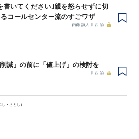
を書いてください｣親を怒らせずに切
せるコールセンター流のすごワザ
内藤 誼人,川西 諭
律削減」の前に「値上げ」の検討を
川西 諭
にし・さとし）