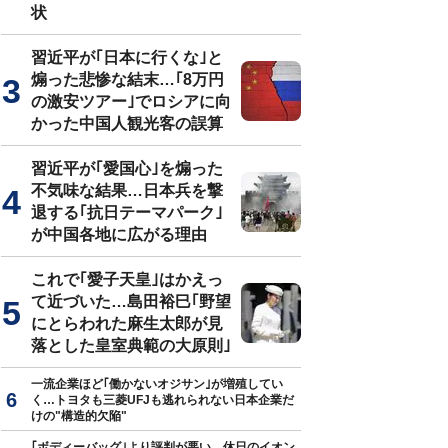
状
習近平が｢日本に行くな｣と
煽った悲惨な結末…｢8万円
の激安ツアー｣でロシアに向
かった中国人観光客の誤算
習近平が｢愛国心｣を煽った
不気味な結果…日本兵を撃
退する｢抗日テーマパーク｣
が中国各地に広がる理由
これで｢愛子天皇｣はかえっ
て近づいた…島田裕巳｢野望
にとらわれた麻生太郎が見
落とした皇室典範の大原則｣
一流企業ほど｢働かないオジサン｣が増殖してい
く…トヨタも三菱UFJも逃れられない日本企業だ
けの"構造的欠陥"
｢ボディーバッグ｣より評判が悪い…休日のイオン