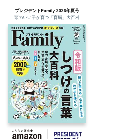
プレジデントFamily 2026年夏号
頭のいい子が育つ「育脳」大百科