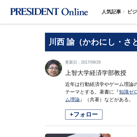
人気記事
ビジ
川西 諭（かわにし・さ
更新日：2017/09/29
上智大学経済学部教授
近年は行動経済学やゲーム理論
テーマとする。著書に『
知識ゼ
ム理論
』（共著）などがある。
+フォロー