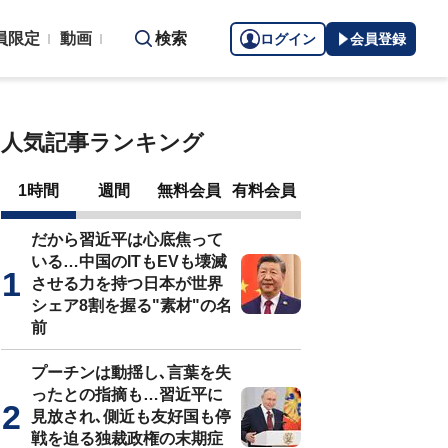
員限定
動画
検索
ログイン
会員登録
人気記事ランキング
1時間
週間
無料会員
有料会員
だから習近平は心底焦って
いる…中国のITもEVも壊滅
させる力を持つ日本が世界
シェア8割を握る"素材"の名
前
プーチンは動揺し､言葉を失
ったとの指摘も…習近平に
見放され､側近も友好国も停
戦を迫る独裁政権の末期症