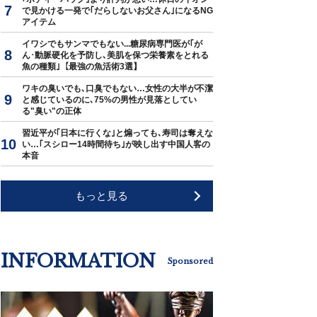
で見かける一発で｢だらしないお父さん｣になるNG
アイテム
イワシでもサンマでもない...糖尿病専門医が｢が
ん･動脈硬化を予防し､美肌を保つ栄養素をとれる
魚の種類｣【最強の魚活術3選】
ワキの臭いでも､口臭でもない…女性の大半が不潔
と感じているのに､75%の男性が見落としてい
る"臭い"の正体
習近平が｢日本に行くな｣と煽っても､寿司は奪えな
い…｢スシロー14時間待ち｣が映し出す中国人客の
本音
もっと見る
INFORMATION
Sponsored