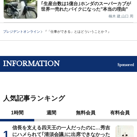
｢生産台数は1億台｣ホンダのスーパーカブが
世界一売れたバイクになった"本当の理由"
楠木 建,山口 周
プレジデントオンライン
『「仕事ができる」とはどういうことか？』
INFORMATION
Sponsored
人気記事ランキング
1時間
週間
無料会員
有料会員
信長を支える四天王の一人だったのに…秀吉
にハメられて｢清須会議｣に出席できなかった