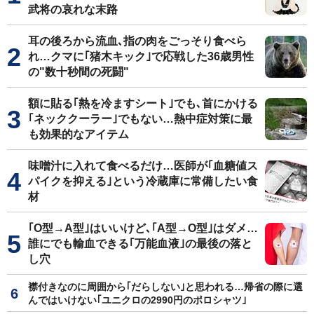
武将の哀れな末路
耳の後ろから流血､指の肉をごっそり食べら
れ…クマに｢猪木キック｣で応戦した36歳男性
の"数十秒間の死闘"
額に貼る｢熱を冷ますシート｣でも､首にかける
｢ネッククーラー｣でもない…熱中症対策に最
も効果的なアイテム
味噌汁に入れて食べるだけ…医師が｢血糖値ス
パイクを抑える｣という冷蔵庫に常備したい食
材
｢O型→A型｣はいいけど､｢A型→O型｣はダメ…
誰にでも輸血できる｢万能血液｣の最後の落と
し穴
襟付きなのに周囲から｢だらしない｣と思われる…帰省の際に選
んではいけない｢ユニクロの2990円のポロシャツ｣