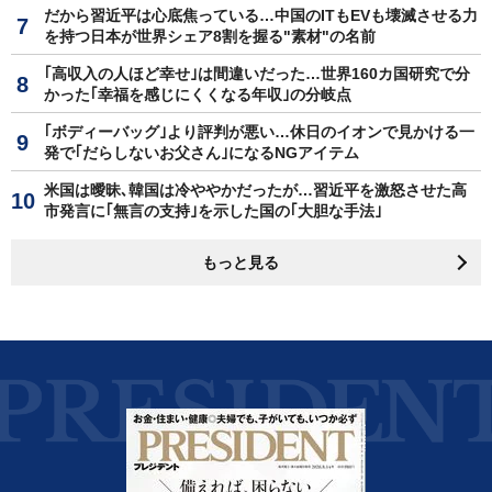
だから習近平は心底焦っている…中国のITもEVも壊滅させる力
を持つ日本が世界シェア8割を握る"素材"の名前
｢高収入の人ほど幸せ｣は間違いだった…世界160カ国研究で分
かった｢幸福を感じにくくなる年収｣の分岐点
｢ボディーバッグ｣より評判が悪い…休日のイオンで見かける一
発で｢だらしないお父さん｣になるNGアイテム
米国は曖昧､韓国は冷ややかだったが…習近平を激怒させた高
市発言に｢無言の支持｣を示した国の｢大胆な手法｣
もっと見る