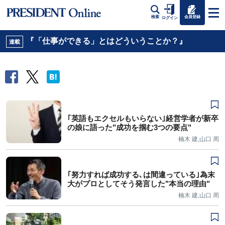
会員登録
検索
ログイン
『「仕事ができる」とはどういうことか？』
連載
｢英語もエクセルもいらない｣経営学者が新卒
の娘に語った"成功を掴む3つの要点"
楠木 建,山口 周
｢努力すれば成功する､は間違っている｣為末
大がプロとしてそう発言した"本当の理由"
楠木 建,山口 周