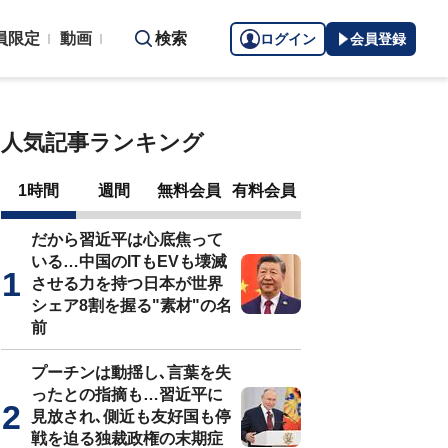
員限定
動画
検索
ログイン
会員登録
人気記事ランキング
1時間
週間
無料会員
有料会員
だから習近平は心底焦って
いる…中国のITもEVも壊滅
させる力を持つ日本が世界
シェア8割を握る"素材"の名
前
プーチンは動揺し､言葉を失
ったとの指摘も…習近平に
見放され､側近も友好国も停
戦を迫る独裁政権の末期症