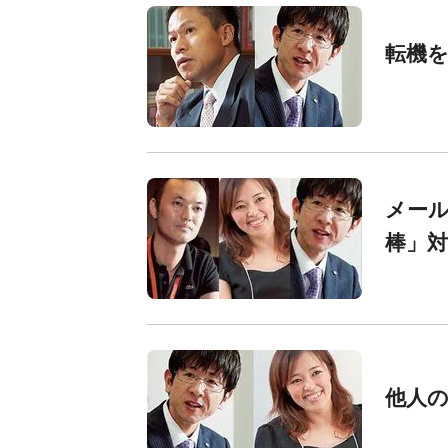
転機
メー
棒」対
他人