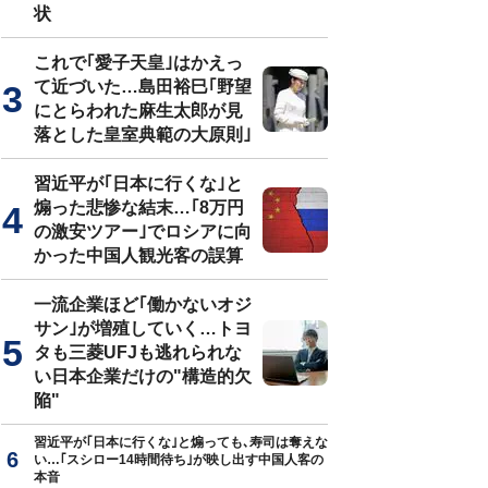
状
これで｢愛子天皇｣はかえっ
て近づいた…島田裕巳｢野望
にとらわれた麻生太郎が見
落とした皇室典範の大原則｣
習近平が｢日本に行くな｣と
煽った悲惨な結末…｢8万円
の激安ツアー｣でロシアに向
かった中国人観光客の誤算
一流企業ほど｢働かないオジ
サン｣が増殖していく…トヨ
タも三菱UFJも逃れられな
い日本企業だけの"構造的欠
陥"
習近平が｢日本に行くな｣と煽っても､寿司は奪えな
い…｢スシロー14時間待ち｣が映し出す中国人客の
本音