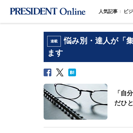
人気記事
ビジ
悩み別・達人が「
連載
ます
「自
だひ