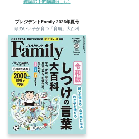
雑誌の予約購読
はこちら
プレジデントFamily 2026年夏号
頭のいい子が育つ「育脳」大百科