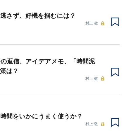
を逃さず、好機を掴むには？
村上 敬
ルの返信、アイデアメモ、「時間泥
策は？
村上 敬
の時間をいかにうまく使うか？
村上 敬