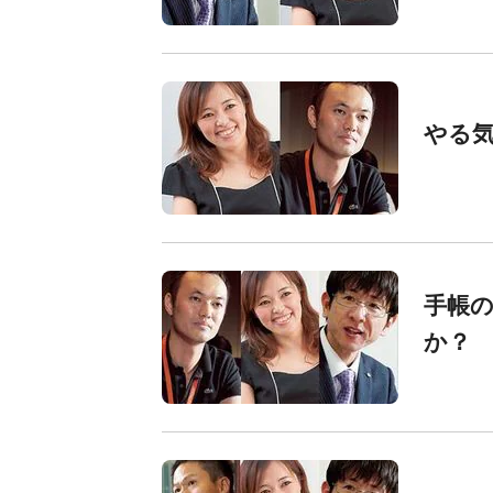
やる
手帳の
か？