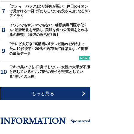
｢ボディーバッグ｣より評判が悪い…休日のイオン
で見かける一発で｢だらしないお父さん｣になるNG
アイテム
イワシでもサンマでもない...糖尿病専門医が｢が
ん･動脈硬化を予防し､美肌を保つ栄養素をとれる
魚の種類｣【最強の魚活術3選】
"テレビ大好き"高齢者の｢テレビ離れ｣が始まっ
た…10代後半～20代の約7割が"ほぼ見ない"衝撃
の最新データ
ワキの臭いでも､口臭でもない…女性の大半が不潔
と感じているのに､75%の男性が見落としてい
る"臭い"の正体
もっと見る
INFORMATION
Sponsored