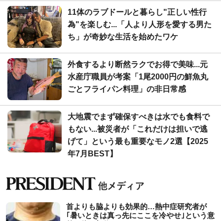
11体のラブドールと暮らし"正しい性行
為"を楽しむ...「人より人形を愛する男た
ち」が奇妙な生活を始めたワケ
外食するより断然ラクでお得で美味...元
水産庁職員が考案「1尾2000円の鮮魚丸
ごとフライパン料理」の非日常感
大地震でまず確保すべきは水でも食料で
もない...被災者が「これだけは担いで逃
げて」という最も重要なモノ2選【2025
年7月BEST】
首よりも脇よりも効果的…熱中症研究者が
｢暑いときは真っ先にここを冷やせ｣という意