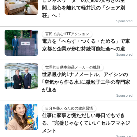
ビジネスリーダーのための安らぎの空
間…都心を離れて軽井沢の「シェア別
荘」へ！
Sponsored
官民で挑むHTTアクション
電力を「へらす・つくる・ためる」で東
京都と企業が歩む持続可能社会への道
Sponsored
世界的自動車部品メーカーの挑戦
世界最小約1ナノメートル、アイシンの
｢空気から作る水｣に微粒子工学の専門家
が迫る
Sponsored
自分を整えるための健康習慣
仕事に家事と慌ただしい毎日でもでき
る、“完璧じゃなくていい”セルフマネジ
メント
Sponsored