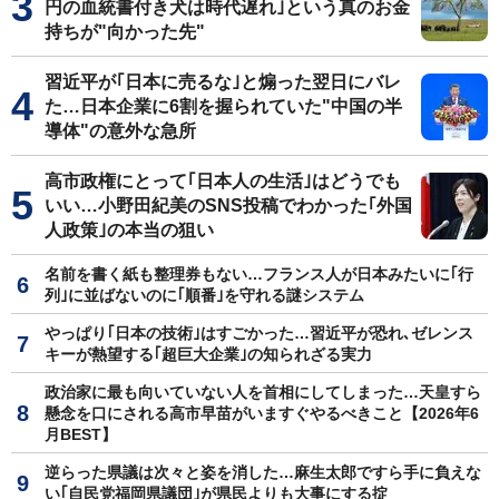
円の血統書付き犬は時代遅れ｣という真のお金
持ちが"向かった先"
習近平が｢日本に売るな｣と煽った翌日にバレ
た…日本企業に6割を握られていた"中国の半
導体"の意外な急所
高市政権にとって｢日本人の生活｣はどうでも
いい…小野田紀美のSNS投稿でわかった｢外国
人政策｣の本当の狙い
名前を書く紙も整理券もない…フランス人が日本みたいに｢行
列｣に並ばないのに｢順番｣を守れる謎システム
やっぱり｢日本の技術｣はすごかった…習近平が恐れ､ゼレンス
キーが熱望する｢超巨大企業｣の知られざる実力
政治家に最も向いていない人を首相にしてしまった…天皇すら
懸念を口にされる高市早苗がいますぐやるべきこと【2026年6
月BEST】
逆らった県議は次々と姿を消した…麻生太郎ですら手に負えな
い｢自民党福岡県議団｣が県民よりも大事にする掟