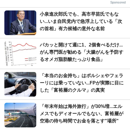
Sponsored
小泉進次郎氏でも、高市早苗氏でもな
い...いま自民党内で急浮上している「次
の首相」有力候補の意外な名前
パカッと開けて週に1、2個食べるだけ...
がん専門医が勧める「大腸がんを予防す
るオメガ脂肪酸たっぷり食品」
「本当のお金持ち」はポルシェやフェラ
ーリには乗っていない...FPが実際に目に
した「富裕層のクルマ」の真実
「年末年始は海外旅行」が30%増...エル
メスでもディオールでもない、富裕層が
空港の待ち時間でお金を落とす"場所"