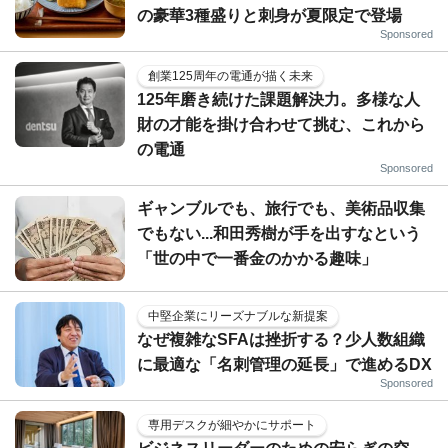
の豪華3種盛りと刺身が夏限定で登場
Sponsored
創業125周年の電通が描く未来
125年磨き続けた課題解決力。多様な人
財の才能を掛け合わせて挑む、これから
の電通
Sponsored
ギャンブルでも、旅行でも、美術品収集
でもない...和田秀樹が手を出すなという
「世の中で一番金のかかる趣味」
中堅企業にリーズナブルな新提案
なぜ複雑なSFAは挫折する？少人数組織
に最適な「名刺管理の延長」で進めるDX
Sponsored
専用デスクが細やかにサポート