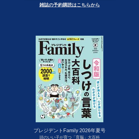
雑誌の予約購読はこちらから
プレジデントFamily 2026年夏号
頭のいい子が育つ「育脳」大百科