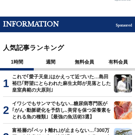
INFORMATION
Sponsored
人気記事ランキング
1時間
週間
無料会員
有料会員
これで｢愛子天皇｣はかえって近づいた…島田
裕巳｢野望にとらわれた麻生太郎が見落とした
皇室典範の大原則｣
イワシでもサンマでもない...糖尿病専門医が
｢がん･動脈硬化を予防し､美背を保つ栄養素を
とれる魚の種類｣【最強の魚活術3選】
富裕層の｢ペット離れ｣が止まらない…｢300万