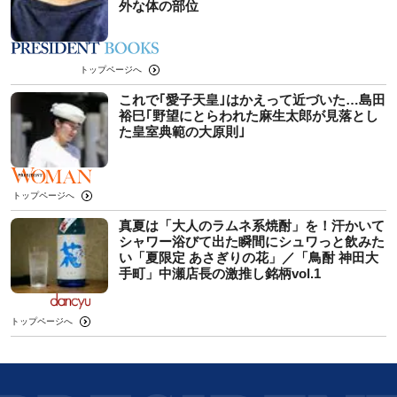
外な体の部位
トップページへ
これで｢愛子天皇｣はかえって近づいた…島田
裕巳｢野望にとらわれた麻生太郎が見落とし
た皇室典範の大原則｣
トップページへ
真夏は「大人のラムネ系焼酎」を！汗かいて
シャワー浴びて出た瞬間にシュワっと飲みた
い「夏限定 あさぎりの花」／「鳥酎 神田大
手町」中瀬店長の激推し銘柄vol.1
トップページへ