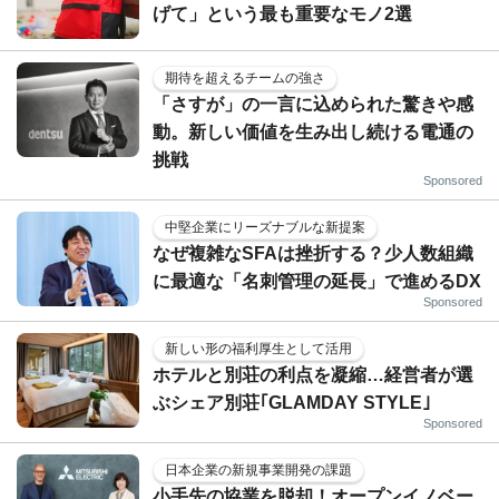
げて」という最も重要なモノ2選
期待を超えるチームの強さ
「さすが」の一言に込められた驚きや感
動。新しい価値を生み出し続ける電通の
挑戦
Sponsored
中堅企業にリーズナブルな新提案
なぜ複雑なSFAは挫折する？少人数組織
に最適な「名刺管理の延長」で進めるDX
Sponsored
新しい形の福利厚生として活用
ホテルと別荘の利点を凝縮…経営者が選
ぶシェア別荘｢GLAMDAY STYLE｣
Sponsored
日本企業の新規事業開発の課題
小手先の協業を脱却！オープンイノベー