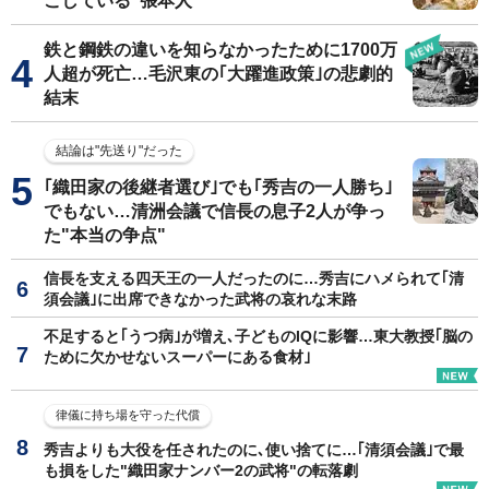
こしている"張本人"
鉄と鋼鉄の違いを知らなかったために1700万
人超が死亡…毛沢東の｢大躍進政策｣の悲劇的
結末
結論は"先送り"だった
｢織田家の後継者選び｣でも｢秀吉の一人勝ち｣
でもない…清洲会議で信長の息子2人が争っ
た"本当の争点"
信長を支える四天王の一人だったのに…秀吉にハメられて｢清
須会議｣に出席できなかった武将の哀れな末路
不足すると｢うつ病｣が増え､子どものIQに影響…東大教授｢脳の
ために欠かせないスーパーにある食材｣
律儀に持ち場を守った代償
秀吉よりも大役を任されたのに､使い捨てに…｢清須会議｣で最
も損をした"織田家ナンバー2の武将"の転落劇