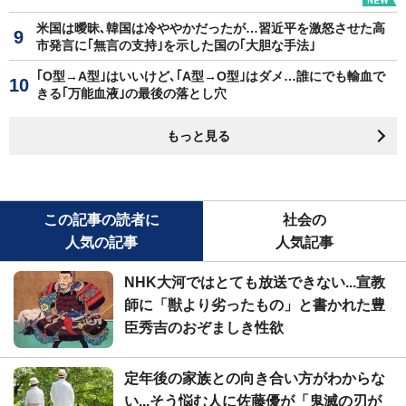
米国は曖昧､韓国は冷ややかだったが…習近平を激怒させた高
市発言に｢無言の支持｣を示した国の｢大胆な手法｣
｢O型→A型｣はいいけど､｢A型→O型｣はダメ…誰にでも輸血で
きる｢万能血液｣の最後の落とし穴
もっと見る
この記事の読者に
社会の
人気の記事
人気記事
NHK大河ではとても放送できない...宣教
師に「獣より劣ったもの」と書かれた豊
臣秀吉のおぞましき性欲
定年後の家族との向き合い方がわからな
い...そう悩む人に佐藤優が「鬼滅の刃が