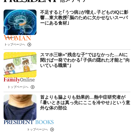
不足すると｢うつ病｣が増え､子どものIQに影
響…東大教授｢脳のために欠かせないスーパ
ーにある食材｣
トップページへ
スマホ三昧="残念な子"ではなかった…AIに
聞けば一発でわかる｢子供の隠れた才能と"向
いている職業"｣
トップページへ
首よりも脇よりも効果的…熱中症研究者が
｢暑いときは真っ先にここを冷やせ｣という意
外な体の部位
トップページへ