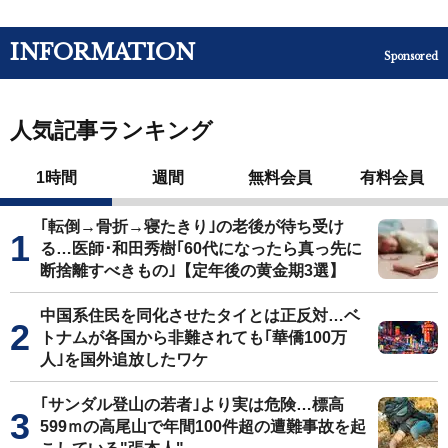
INFORMATION
Sponsored
人気記事ランキング
1時間
週間
無料会員
有料会員
｢転倒→骨折→寝たきり｣の老後が待ち受け
る…医師･和田秀樹｢60代になったら真っ先に
断捨離すべきもの｣【定年後の黄金期3選】
中国系住民を同化させたタイとは正反対…ベ
トナムが各国から非難されても｢華僑100万
人｣を国外追放したワケ
｢サンダル登山の若者｣より実は危険…標高
599ｍの高尾山で年間100件超の遭難事故を起