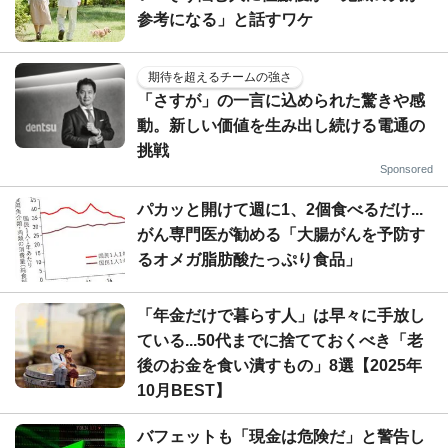
参考になる」と話すワケ
期待を超えるチームの強さ
「さすが」の一言に込められた驚きや感
動。新しい価値を生み出し続ける電通の
挑戦
Sponsored
パカッと開けて週に1、2個食べるだけ...
がん専門医が勧める「大腸がんを予防す
るオメガ脂肪酸たっぷり食品」
「年金だけで暮らす人」は早々に手放し
ている...50代までに捨てておくべき「老
後のお金を食い潰すもの」8選【2025年
10月BEST】
バフェットも「現金は危険だ」と警告し