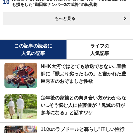
も損をした"織田家ナンバー2の武将"の転落劇
もっと見る
この記事の読者に
ライフの
人気の記事
人気記事
NHK大河ではとても放送できない...宣教
師に「獣より劣ったもの」と書かれた豊
臣秀吉のおぞましき性欲
定年後の家族との向き合い方がわからな
い...そう悩む人に佐藤優が「鬼滅の刃が
参考になる」と話すワケ
11体のラブドールと暮らし"正しい性行