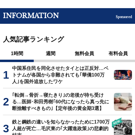
INFORMATION
Sponsored
人気記事ランキング
1時間
週間
無料会員
有料会員
中国系住民を同化させたタイとは正反対…ベ
トナムが各国から非難されても｢華僑100万
人｣を国外追放したワケ
｢転倒→骨折→寝たきり｣の老後が待ち受け
る…医師･和田秀樹｢60代になったら真っ先に
断捨離すべきもの｣【定年後の黄金期3選】
鉄と鋼鉄の違いを知らなかったために1700万
人超が死亡…毛沢東の｢大躍進政策｣の悲劇的