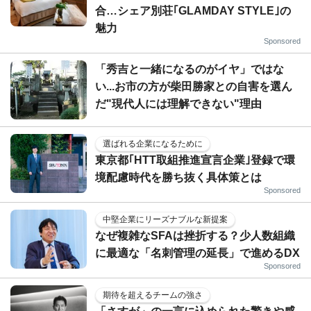
合…シェア別荘｢GLAMDAY STYLE｣の
魅力
Sponsored
「秀吉と一緒になるのがイヤ」ではな
い...お市の方が柴田勝家との自害を選ん
だ"現代人には理解できない"理由
選ばれる企業になるために
東京都｢HTT取組推進宣言企業｣登録で環
境配慮時代を勝ち抜く具体策とは
Sponsored
中堅企業にリーズナブルな新提案
なぜ複雑なSFAは挫折する？少人数組織
に最適な「名刺管理の延長」で進めるDX
Sponsored
期待を超えるチームの強さ