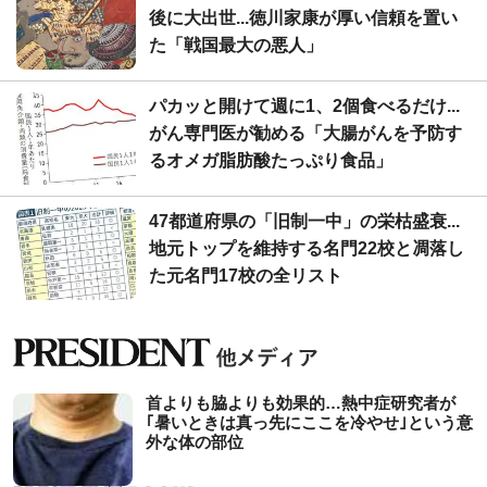
後に大出世...徳川家康が厚い信頼を置い
た「戦国最大の悪人」
パカッと開けて週に1、2個食べるだけ...
がん専門医が勧める「大腸がんを予防す
るオメガ脂肪酸たっぷり食品」
47都道府県の「旧制一中」の栄枯盛衰...
地元トップを維持する名門22校と凋落し
た元名門17校の全リスト
首よりも脇よりも効果的…熱中症研究者が
｢暑いときは真っ先にここを冷やせ｣という意
外な体の部位