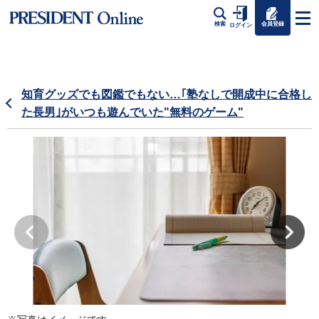
会員登録
検索
ログイン
知育グッズでも図鑑でもない…｢塾なしで開成中に合格し
た長男｣がいつも遊んでいた"無料のゲーム"