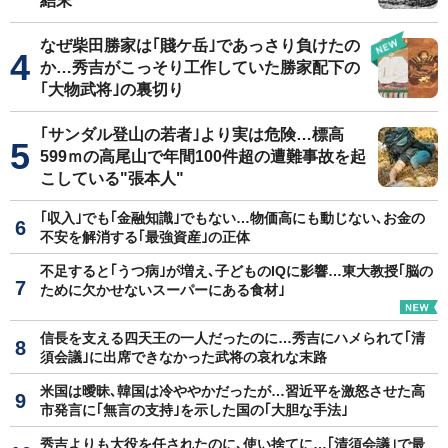
結末
なぜ柴田勝家は｢賤ケ岳｣であっさり負けたの
か…秀吉がこっそり工作していた勝家配下の
｢大物武将｣の裏切り
｢サンダル登山の若者｣より実は危険…標高
599ｍの高尾山で年間100件超の遭難事故を起
こしている"張本人"
｢収入｣でも｢金融知識｣でもない…物価高にも動じない､お金の
不安を解消する｢最強資産｣の正体
不足すると｢うつ病｣が増え､子どものIQに影響…東大教授｢脳の
ために欠かせないスーパーにある食材｣
信長を支える四天王の一人だったのに…秀吉にハメられて｢清
須会議｣に出席できなかった武将の哀れな末路
米国は曖昧､韓国は冷ややかだったが…習近平を激怒させた高
市発言に｢無言の支持｣を示した国の｢大胆な手法｣
秀吉よりも大役を任されたのに､使い捨てに…｢清須会議｣で最