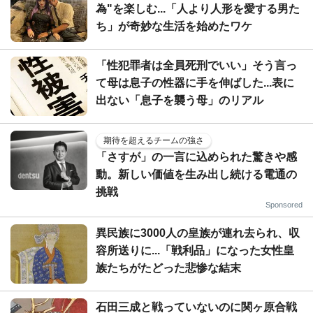
為"を楽しむ...「人より人形を愛する男た
ち」が奇妙な生活を始めたワケ
「性犯罪者は全員死刑でいい」そう言っ
て母は息子の性器に手を伸ばした...表に
出ない「息子を襲う母」のリアル
期待を超えるチームの強さ
「さすが」の一言に込められた驚きや感
動。新しい価値を生み出し続ける電通の
挑戦
Sponsored
異民族に3000人の皇族が連れ去られ、収
容所送りに...「戦利品」になった女性皇
族たちがたどった悲惨な結末
石田三成と戦っていないのに関ヶ原合戦