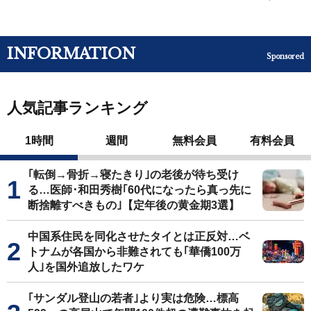
INFORMATION
Sponsored
人気記事ランキング
1時間
週間
無料会員
有料会員
｢転倒→骨折→寝たきり｣の老後が待ち受け
る…医師･和田秀樹｢60代になったら真っ先に
断捨離すべきもの｣【定年後の黄金期3選】
中国系住民を同化させたタイとは正反対…ベ
トナムが各国から非難されても｢華僑100万
人｣を国外追放したワケ
｢サンダル登山の若者｣より実は危険…標高