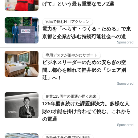
げて」という最も重要なモノ2選
官民で挑むHTTアクション
電力を「へらす・つくる・ためる」で東
京都と企業が歩む持続可能社会への道
Sponsored
専用デスクが細やかにサポート
ビジネスリーダーのための安らぎの空
間…都心を離れて軽井沢の「シェア別
荘」へ！
Sponsored
創業125周年の電通が描く未来
125年磨き続けた課題解決力。多様な人
財の才能を掛け合わせて挑む、これから
の電通
Sponsored
微粒子工学の専門家が解説