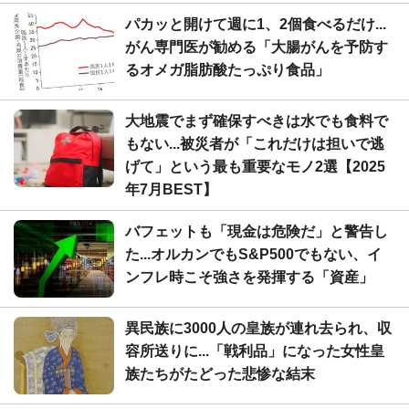
パカッと開けて週に1、2個食べるだけ...
がん専門医が勧める「大腸がんを予防す
るオメガ脂肪酸たっぷり食品」
大地震でまず確保すべきは水でも食料で
もない...被災者が「これだけは担いで逃
げて」という最も重要なモノ2選【2025
年7月BEST】
バフェットも「現金は危険だ」と警告し
た...オルカンでもS&P500でもない、イ
ンフレ時こそ強さを発揮する「資産」
異民族に3000人の皇族が連れ去られ、収
容所送りに...「戦利品」になった女性皇
族たちがたどった悲惨な結末