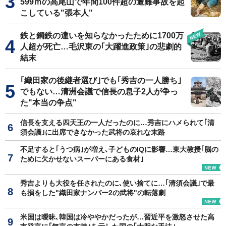
599ｍの高尾山で年間100件超の遭難事故を起
こしている"張本人"
鉄と鋼鉄の違いを知らなかったために1700万
人超が死亡…毛沢東の｢大躍進政策｣の悲劇的
結末
｢織田家の後継者選び｣でも｢秀吉の一人勝ち｣
でもない…清洲会議で信長の息子2人が争っ
た"本当の争点"
信長を支える四天王の一人だったのに…秀吉にハメられて｢清
須会議｣に出席できなかった武将の哀れな末路
不足すると｢うつ病｣が増え､子どものIQに影響…東大教授｢脳の
ために欠かせないスーパーにある食材｣
秀吉よりも大役を任されたのに､使い捨てに…｢清須会議｣で最
も損をした"織田家ナンバー2の武将"の転落劇
米国は曖昧､韓国は冷ややかだったが…習近平を激怒させた高