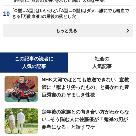
市発言に｢無言の支持｣を示した国の｢大胆な手法｣
｢O型→A型｣はいいけど､｢A型→O型｣はダメ…誰にでも輸血で
きる｢万能血液｣の最後の落とし穴
もっと見る
この記事の読者に
社会の
人気の記事
人気記事
NHK大河ではとても放送できない...宣教
師に「獣より劣ったもの」と書かれた豊
臣秀吉のおぞましき性欲
定年後の家族との向き合い方がわからな
い...そう悩む人に佐藤優が「鬼滅の刃が
参考になる」と話すワケ