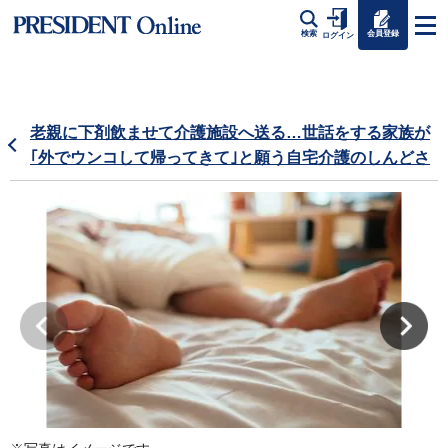
会員登録
検索
ログイン
老親に下剤飲ませて介護施設へ送る…世話をする家族が
｢外でウンコして帰ってきて｣と願う自宅介護のしんどさ