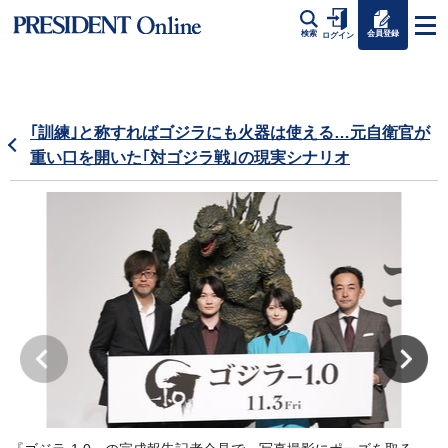
会員登録
検索
ログイン
｢訓練｣と称すればゴジラにも火器は使える…元自衛官が
重い口を開いた｢対ゴジラ戦｣の現実シナリオ