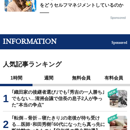
をどうセルフマネジメントしているのか
——
Sponsored
INFORMATION
Sponsored
人気記事ランキング
1時間
週間
無料会員
有料会員
｢織田家の後継者選び｣でも｢秀吉の一人勝ち｣
でもない…清洲会議で信長の息子2人が争っ
た"本当の争点"
｢転倒→骨折→寝たきり｣の老後が待ち受け
る…医師･和田秀樹｢60代になったら真っ先に