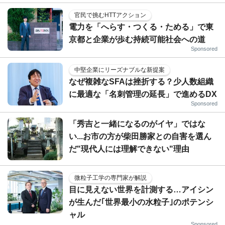
官民で挑むHTTアクション
電力を「へらす・つくる・ためる」で東
京都と企業が歩む持続可能社会への道
Sponsored
中堅企業にリーズナブルな新提案
なぜ複雑なSFAは挫折する？少人数組織
に最適な「名刺管理の延長」で進めるDX
Sponsored
「秀吉と一緒になるのがイヤ」ではな
い...お市の方が柴田勝家との自害を選ん
だ"現代人には理解できない"理由
微粒子工学の専門家が解説
目に見えない世界を計測する…アイシン
が生んだ｢世界最小の水粒子｣のポテンシ
ャル
Sponsored