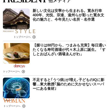
新しい文化は安寧から生まれる。寛永行幸
400年、光悦、宗達、遠州らが彩った寛永文
化の魅力と、今年見たい名所・名作選
トップページへ
【握りは88円から、つまみも充実】毎日通い
たくなる寿司酒場が代々木上原に誕生。「す
しとおばんざい酒場ゑんがわ」
トップページへ
不足すると｢うつ病｣が増え､子どものIQに影
響…東大教授｢脳のために欠かせないスーパ
ーにある食材｣
トップページへ