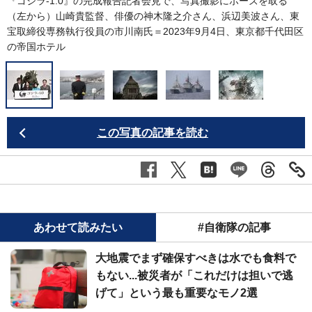
『ゴジラ-1.0』の完成報告記者会見で、写真撮影にポーズを取る
（左から）山崎貴監督、俳優の神木隆之介さん、浜辺美波さん、東
宝取締役専務執行役員の市川南氏＝2023年9月4日、東京都千代田区
の帝国ホテル
この写真の記事を読む
あわせて読みたい
#自衛隊の記事
大地震でまず確保すべきは水でも食料で
もない...被災者が「これだけは担いで逃
げて」という最も重要なモノ2選