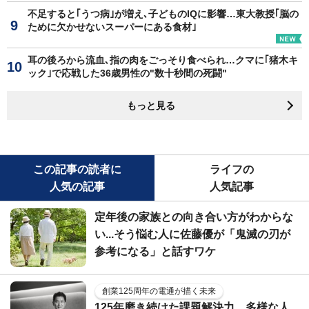
不足すると｢うつ病｣が増え､子どものIQに影響…東大教授｢脳の
ために欠かせないスーパーにある食材｣
耳の後ろから流血､指の肉をごっそり食べられ…クマに｢猪木キ
ック｣で応戦した36歳男性の"数十秒間の死闘"
もっと見る
この記事の読者に
ライフの
人気の記事
人気記事
定年後の家族との向き合い方がわからな
い...そう悩む人に佐藤優が「鬼滅の刃が
参考になる」と話すワケ
創業125周年の電通が描く未来
125年磨き続けた課題解決力。多様な人