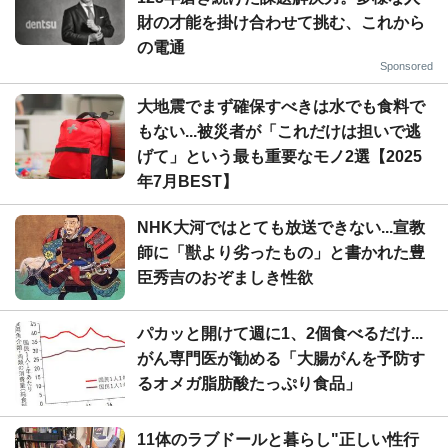
財の才能を掛け合わせて挑む、これから
の電通
Sponsored
大地震でまず確保すべきは水でも食料で
もない...被災者が「これだけは担いで逃
げて」という最も重要なモノ2選【2025
年7月BEST】
NHK大河ではとても放送できない...宣教
師に「獣より劣ったもの」と書かれた豊
臣秀吉のおぞましき性欲
パカッと開けて週に1、2個食べるだけ...
がん専門医が勧める「大腸がんを予防す
るオメガ脂肪酸たっぷり食品」
11体のラブドールと暮らし"正しい性行