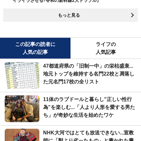
イライラさせる｢令和の新幹線2大トラブル｣
もっと見る
この記事の読者に
ライフの
人気の記事
人気記事
47都道府県の「旧制一中」の栄枯盛衰...
地元トップを維持する名門22校と凋落し
た元名門17校の全リスト
11体のラブドールと暮らし"正しい性行
為"を楽しむ...「人より人形を愛する男た
ち」が奇妙な生活を始めたワケ
NHK大河ではとても放送できない...宣教
師に「獣より劣ったもの」と書かれた豊