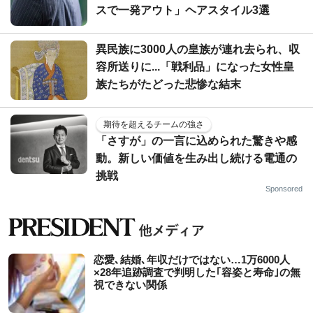
スで一発アウト」ヘアスタイル3選
異民族に3000人の皇族が連れ去られ、収
容所送りに...「戦利品」になった女性皇
族たちがたどった悲惨な結末
期待を超えるチームの強さ
「さすが」の一言に込められた驚きや感
動。新しい価値を生み出し続ける電通の
挑戦
Sponsored
恋愛､結婚､年収だけではない…1万6000人
×28年追跡調査で判明した｢容姿と寿命｣の無
視できない関係