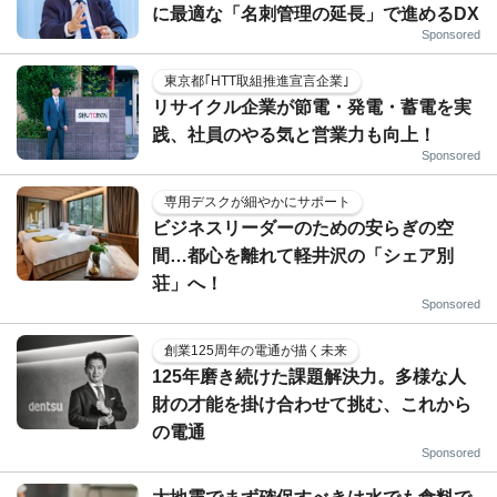
に最適な「名刺管理の延長」で進めるDX
Sponsored
東京都｢HTT取組推進宣言企業｣
リサイクル企業が節電・発電・蓄電を実
践、社員のやる気と営業力も向上！
Sponsored
専用デスクが細やかにサポート
ビジネスリーダーのための安らぎの空
間…都心を離れて軽井沢の「シェア別
荘」へ！
Sponsored
創業125周年の電通が描く未来
125年磨き続けた課題解決力。多様な人
財の才能を掛け合わせて挑む、これから
の電通
Sponsored