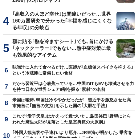
2990円のポロシャツ｣
｢高収入の人ほど幸せ｣は間違いだった…世界
160カ国研究で分かった｢幸福を感じにくくな
る年収｣の分岐点
額に貼る｢熱を冷ますシート｣でも､首にかける
｢ネッククーラー｣でもない…熱中症対策に最
も効果的なアイテム
味噌汁に入れて食べるだけ…医師が｢血糖値スパイクを抑える｣
という冷蔵庫に常備したい食材
だから習近平は心底焦っている…中国のITもEVも壊滅させる力
を持つ日本が世界シェア8割を握る"素材"の名前
米国は曖昧､韓国は冷ややかだったが…習近平を激怒させた高
市発言に｢無言の支持｣を示した国の｢大胆な手法｣
これで｢愛子天皇｣はかえって近づいた…島田裕巳｢野望にとら
われた麻生太郎が見落とした皇室典範の大原則｣
｢外国人観光客や子連れ｣より厄介…JR東海が明かした､乗客を