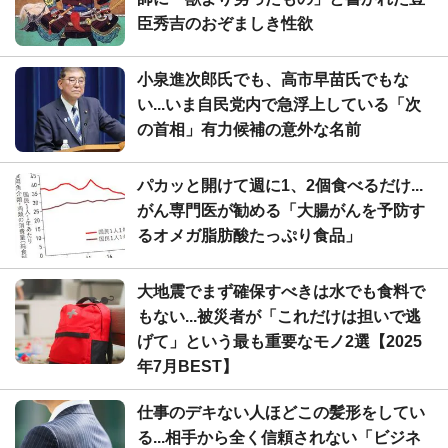
臣秀吉のおぞましき性欲
小泉進次郎氏でも、高市早苗氏でもな
い...いま自民党内で急浮上している「次
の首相」有力候補の意外な名前
パカッと開けて週に1、2個食べるだけ...
がん専門医が勧める「大腸がんを予防す
るオメガ脂肪酸たっぷり食品」
大地震でまず確保すべきは水でも食料で
もない...被災者が「これだけは担いで逃
げて」という最も重要なモノ2選【2025
年7月BEST】
仕事のデキない人ほどこの髪形をしてい
る...相手から全く信頼されない「ビジネ