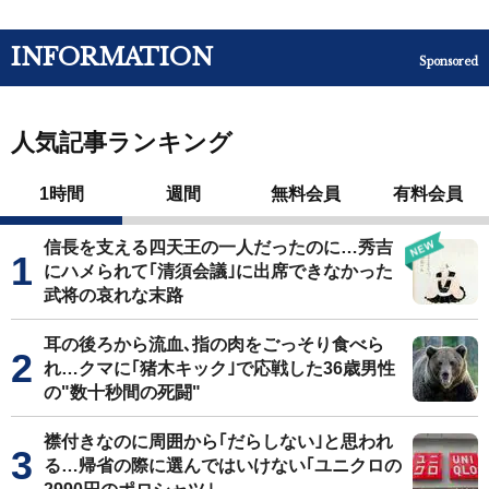
INFORMATION
Sponsored
人気記事ランキング
1時間
週間
無料会員
有料会員
信長を支える四天王の一人だったのに…秀吉
にハメられて｢清須会議｣に出席できなかった
武将の哀れな末路
耳の後ろから流血､指の肉をごっそり食べら
れ…クマに｢猪木キック｣で応戦した36歳男性
の"数十秒間の死闘"
襟付きなのに周囲から｢だらしない｣と思われ
る…帰省の際に選んではいけない｢ユニクロの