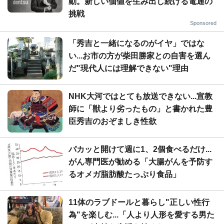
動。新しい価値を生み出し続ける電通の
挑戦
Sponsored
「秀吉と一緒になるのがイヤ」ではな
い...お市の方が柴田勝家との自害を選ん
だ"現代人には理解できない"理由
NHK大河ではとても放送できない...宣教
師に「獣より劣ったもの」と書かれた豊
臣秀吉のおぞましき性欲
パカッと開けて週に1、2個食べるだけ...
がん専門医が勧める「大腸がんを予防す
るオメガ脂肪酸たっぷり食品」
11体のラブドールと暮らし"正しい性行
為"を楽しむ...「人より人形を愛する男た