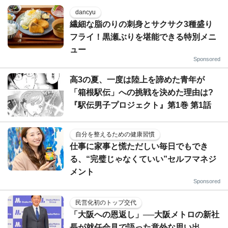
dancyu
繊細な脂のりの刺身とサクサク3種盛り
フライ！黒瀬ぶりを堪能できる特別メニ
ュー
Sponsored
高3の夏、一度は陸上を諦めた青年が
「箱根駅伝」への挑戦を決めた理由は?
『駅伝男子プロジェクト』第1巻 第1話
自分を整えるための健康習慣
仕事に家事と慌ただしい毎日でもでき
る、“完璧じゃなくていい”セルフマネジ
メント
Sponsored
民営化初のトップ交代
「大阪への恩返し」──大阪メトロの新社
長が就任会見で語った意外な思い出