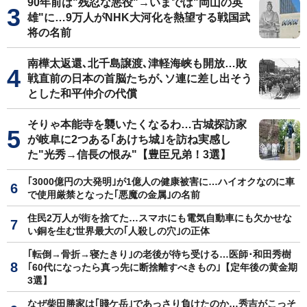
90年前は"残忍な悪役"→いまでは"岡山の英
雄"に…9万人がNHK大河化を熱望する戦国武
将の名前
南樺太返還､北千島譲渡､津軽海峡も開放…敗
戦直前の日本の首脳たちが､ソ連に差し出そう
とした和平仲介の代償
そりゃ本能寺を襲いたくなるわ…古城探訪家
が岐阜に2つある｢あけち城｣を訪ね実感し
た"光秀→信長の恨み"【豊臣兄弟！3選】
｢3000億円の大発明｣が1億人の健康被害に…ハイオクなのに車
で使用厳禁となった｢悪魔の金属｣の名前
住民2万人が街を捨てた…スマホにも電気自動車にも欠かせな
い銅を生む世界最大の｢人殺しの穴｣の正体
｢転倒→骨折→寝たきり｣の老後が待ち受ける…医師･和田秀樹
｢60代になったら真っ先に断捨離すべきもの｣【定年後の黄金期
3選】
なぜ柴田勝家は｢賤ケ岳｣であっさり負けたのか…秀吉がこっそ