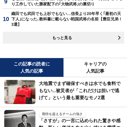
り工作していた勝家配下の｢大物武将｣の裏切り
織田でも武田でも上杉でもない…信長より20年早く｢最初の天
下人｣になった､教科書に載らない戦国武将の名前【豊臣兄弟！
3選】
もっと見る
この記事の読者に
キャリアの
人気の記事
人気記事
大地震でまず確保すべきは水でも食料で
もない...被災者が「これだけは担いで逃
げて」という最も重要なモノ2選
期待を超えるチームの強さ
「さすが」の一言に込められた驚きや感