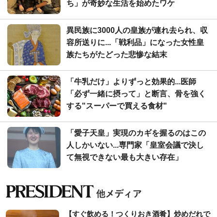
ち」が奇妙な生活を始めたワケ
異民族に3000人の皇族が連れ去られ、収
容所送りに...「戦利品」になった女性皇
族たちがたどった悲惨な結末
「牛乳だけ」よりずっと効果的...医師
「必ず一緒に摂って」と断言、骨を強く
する"スーパーで買える食材"
「愛子天皇」実現のカギを握るのはこの
人しかいない...専門家「皇室会議で決し
て無視できない最も大きい存在」
【すぐ飲める！つくりおき酒肴】炒めだれで