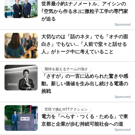
世界最小約1ナノメートル、アイシンの
｢空気から作る水｣に微粒子工学の専門家
が迫る
Sponsored
大切なのは「話のネタ」でも「オチの面
白さ」でもない...「人前で堂々と話せる
人」がトーク中に考えていること
期待を超えるチームの強さ
「さすが」の一言に込められた驚きや感
動。新しい価値を生み出し続ける電通の
挑戦
Sponsored
官民で挑むHTTアクション
電力を「へらす・つくる・ためる」で東
京都と企業が歩む持続可能社会への道
Sponsored