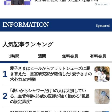
Sponsored
INFORMATION
Sponsored
人気記事ランキング
1時間
週間
無料会員
有料会員
愛子さまはヒールからフラットシューズに履
き替えた…皇室研究家が確信した｢愛子さまの
求心力｣の根拠
｢暑いからシャワーだけ｣の人は大損してい
る…血管年齢-26歳の医師が強く勧める"風呂
の設定温度"