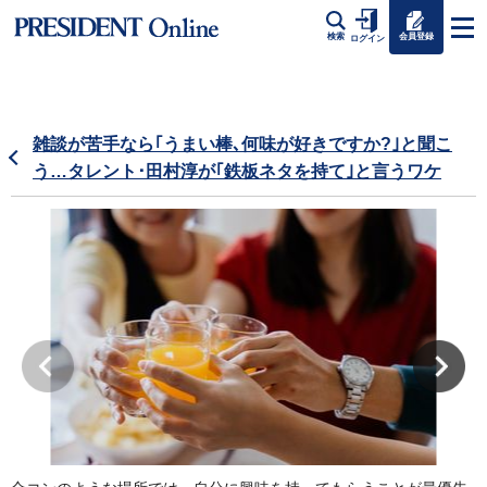
会員登録
検索
ログイン
雑談が苦手なら｢うまい棒､何味が好きですか?｣と聞こ
う…タレント･田村淳が｢鉄板ネタを持て｣と言うワケ