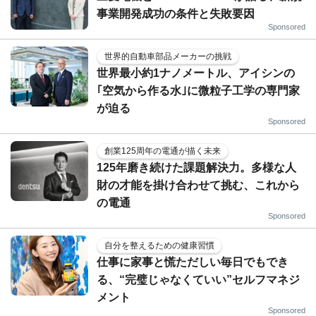
事業開発成功の条件と失敗要因
Sponsored
世界的自動車部品メーカーの挑戦
世界最小約1ナノメートル、アイシンの
｢空気から作る水｣に微粒子工学の専門家
が迫る
Sponsored
創業125周年の電通が描く未来
125年磨き続けた課題解決力。多様な人
財の才能を掛け合わせて挑む、これから
の電通
Sponsored
自分を整えるための健康習慣
仕事に家事と慌ただしい毎日でもでき
る、“完璧じゃなくていい”セルフマネジ
メント
Sponsored