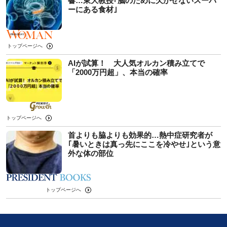
響…東大教授｢脳のために欠かせないスーパ
ーにある食材｣
トップページへ
AIが試算！ 大人気オルカン積み立てで
「2000万円超」、本当の確率
トップページへ
首よりも脇よりも効果的…熱中症研究者が
｢暑いときは真っ先にここを冷やせ｣という意
外な体の部位
トップページへ