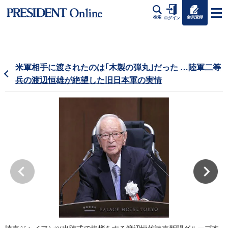
会員登録
検索
ログイン
米軍相手に渡されたのは｢木製の弾丸｣だった …陸軍二等
兵の渡辺恒雄が絶望した旧日本軍の実情