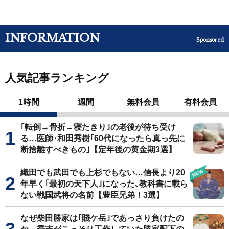
INFORMATION
Sponsored
人気記事ランキング
1時間
週間
無料会員
有料会員
｢転倒→骨折→寝たきり｣の老後が待ち受け
る…医師･和田秀樹｢60代になったら真っ先に
断捨離すべきもの｣【定年後の黄金期3選】
織田でも武田でも上杉でもない…信長より20
年早く｢最初の天下人｣になった､教科書に載ら
ない戦国武将の名前【豊臣兄弟！3選】
なぜ柴田勝家は｢賤ケ岳｣であっさり負けたの