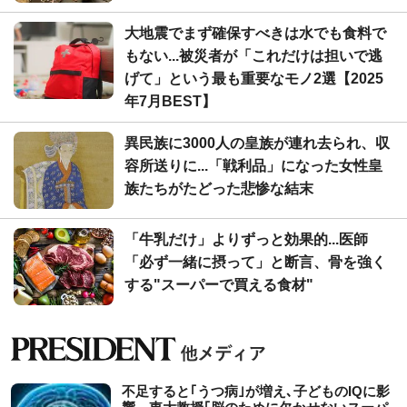
大地震でまず確保すべきは水でも食料で
もない...被災者が「これだけは担いで逃
げて」という最も重要なモノ2選【2025
年7月BEST】
異民族に3000人の皇族が連れ去られ、収
容所送りに...「戦利品」になった女性皇
族たちがたどった悲惨な結末
「牛乳だけ」よりずっと効果的...医師
「必ず一緒に摂って」と断言、骨を強く
する"スーパーで買える食材"
不足すると｢うつ病｣が増え､子どものIQに影