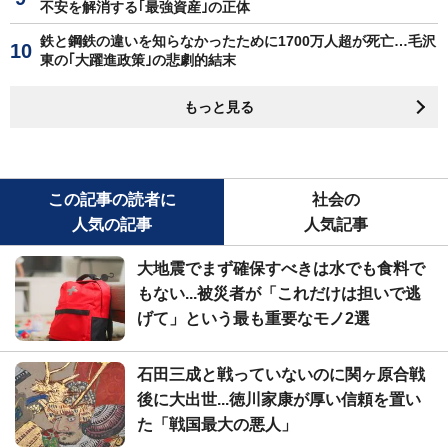
不安を解消する｢最強資産｣の正体
鉄と鋼鉄の違いを知らなかったために1700万人超が死亡…毛沢
東の｢大躍進政策｣の悲劇的結末
もっと見る
この記事の読者に
社会の
人気の記事
人気記事
大地震でまず確保すべきは水でも食料で
もない...被災者が「これだけは担いで逃
げて」という最も重要なモノ2選
石田三成と戦っていないのに関ヶ原合戦
後に大出世...徳川家康が厚い信頼を置い
た「戦国最大の悪人」