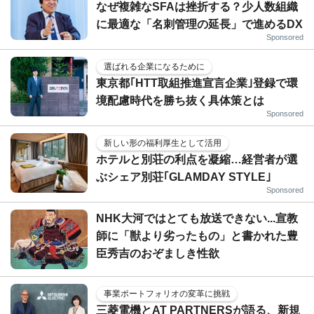
なぜ複雑なSFAは挫折する？少人数組織
に最適な「名刺管理の延長」で進めるDX
Sponsored
選ばれる企業になるために
東京都｢HTT取組推進宣言企業｣登録で環
境配慮時代を勝ち抜く具体策とは
Sponsored
新しい形の福利厚生として活用
ホテルと別荘の利点を凝縮…経営者が選
ぶシェア別荘｢GLAMDAY STYLE｣
Sponsored
NHK大河ではとても放送できない...宣教
師に「獣より劣ったもの」と書かれた豊
臣秀吉のおぞましき性欲
事業ポートフォリオの変革に挑戦
三菱電機とAT PARTNERSが語る、新規