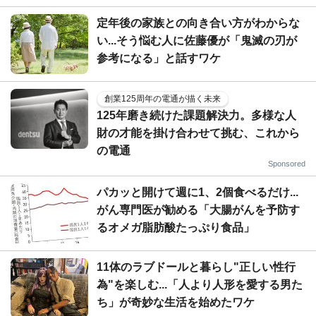
定年後の家族との向き合い方がわからな
い...そう悩む人に佐藤優が「鬼滅の刃が
参考になる」と話すワケ
創業125周年の電通が描く未来
125年磨き続けた課題解決力。多様な人
財の才能を掛け合わせて挑む、これから
の電通
Sponsored
パカッと開けて週に1、2個食べるだけ...
がん専門医が勧める「大腸がんを予防す
るオメガ脂肪酸たっぷり食品」
11体のラブドールと暮らし"正しい性行
為"を楽しむ...「人より人形を愛する男た
ち」が奇妙な生活を始めたワケ