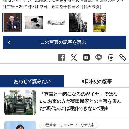
読売ジャイアンツ出陣式で挨拶をする渡辺恒雄読売新聞グループ本
社主筆＝2021年3月22日、東京都千代田区［代表撮影］
この写真の記事を読む
あわせて読みたい
#日本史の記事
「秀吉と一緒になるのがイヤ」ではな
い...お市の方が柴田勝家との自害を選ん
だ"現代人には理解できない"理由
中堅企業にリーズナブルな新提案