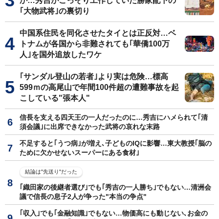
か…秀吉がこっそり工作していた勝家配下の
｢大物武将｣の裏切り
中国系住民を同化させたタイとは正反対…ベ
トナムが各国から非難されても｢華僑100万
人｣を国外追放したワケ
｢サンダル登山の若者｣より実は危険…標高
599ｍの高尾山で年間100件超の遭難事故を起
こしている"張本人"
信長を支える四天王の一人だったのに…秀吉にハメられて｢清
須会議｣に出席できなかった武将の哀れな末路
不足すると｢うつ病｣が増え､子どものIQに影響…東大教授｢脳の
ために欠かせないスーパーにある食材｣
結論は"先送り"だった
｢織田家の後継者選び｣でも｢秀吉の一人勝ち｣でもない…清洲会
議で信長の息子2人が争った"本当の争点"
｢収入｣でも｢金融知識｣でもない…物価高にも動じない､お金の