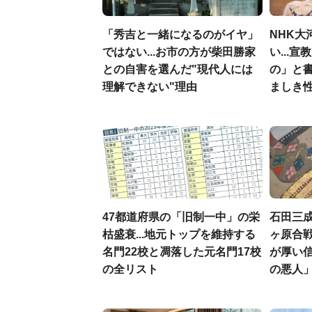
「秀吉と一緒になるのがイヤ」
NHK大
ではない...お市の方が柴田勝家
い...
との自害を選んだ"現代人には
の」と
理解できない"理由
ましき
47都道府県の「旧制一中」の栄
石田三
枯盛衰...地元トップを維持する
ヶ原合戦
名門22校と凋落した元名門17校
が厚い
の全リスト
の悪人