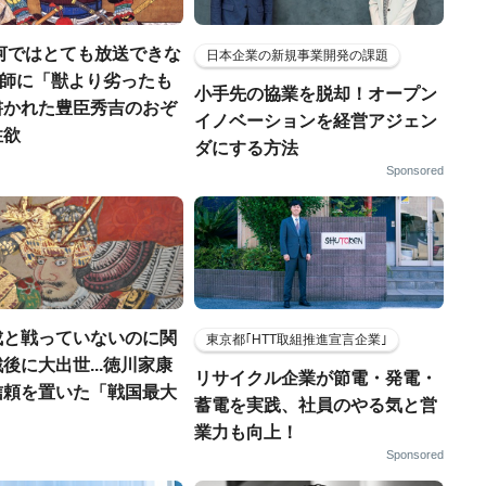
河ではとても放送できな
日本企業の新規事業開発の課題
宣教師に「獣より劣ったも
小手先の協業を脱却！オープン
書かれた豊臣秀吉のおぞ
イノベーションを経営アジェン
性欲
ダにする方法
Sponsored
成と戦っていないのに関
東京都｢HTT取組推進宣言企業｣
後に大出世...徳川家康
リサイクル企業が節電・発電・
信頼を置いた「戦国最大
蓄電を実践、社員のやる気と営
」
業力も向上！
Sponsored