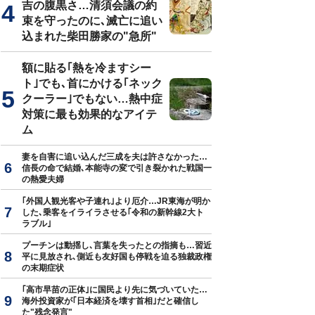
吉の腹黒さ…清須会議の約
束を守ったのに､滅亡に追い
込まれた柴田勝家の"急所"
真はイメージです
額に貼る｢熱を冷ますシー
ト｣でも､首にかける｢ネック
クーラー｣でもない…熱中症
対策に最も効果的なアイテ
ム
妻を自害に追い込んだ三成を夫は許さなかった…
信長の命で結婚､本能寺の変で引き裂かれた戦国一
の熱愛夫婦
｢外国人観光客や子連れ｣より厄介…JR東海が明か
した､乗客をイライラさせる｢令和の新幹線2大ト
ラブル｣
プーチンは動揺し､言葉を失ったとの指摘も…習近
平に見放され､側近も友好国も停戦を迫る独裁政権
の末期症状
｢高市早苗の正体｣に国民より先に気づいていた…
海外投資家が｢日本経済を壊す首相｣だと確信し
た"残念発言"