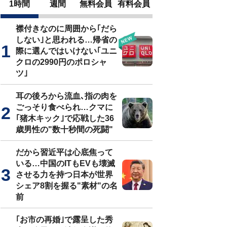
1時間
週間
無料会員
有料会員
襟付きなのに周囲から｢だら
しない｣と思われる…帰省の
際に選んではいけない｢ユニ
クロの2990円のポロシャ
ツ｣
耳の後ろから流血､指の肉を
ごっそり食べられ…クマに
｢猪木キック｣で応戦した36
歳男性の"数十秒間の死闘"
だから習近平は心底焦って
いる…中国のITもEVも壊滅
させる力を持つ日本が世界
シェア8割を握る"素材"の名
前
｢お市の再婚｣で露呈した秀