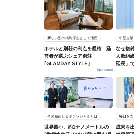
新しい形の福利厚生として活用
中堅企業
ホテルと別荘の利点を凝縮…経
なぜ複雑
営者が選ぶシェア別荘
人数組
｢GLAMDAY STYLE｣
延長」で
Sponsored
その秘めたるポテンシャルとは
毎日を支
世界最小、約1ナノメートルの
成果を