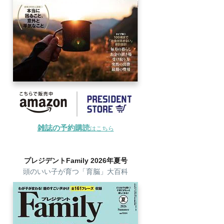
雑誌の予約購読
はこちら
プレジデントFamily 2026年夏号
頭のいい子が育つ「育脳」大百科