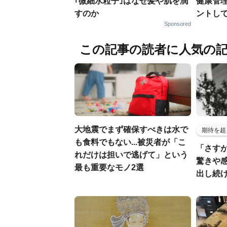
｢微細水粒子｣はなぜ髪や肌を潤
健康管
すのか
ントし
Sponsored
この記事の読者に人気の
大地震でまず確保すべきは水で
期待を超
も食料でもない...被災者が「こ
「さす
れだけは担いで逃げて」という
驚きや
最も重要なモノ2選
出し続