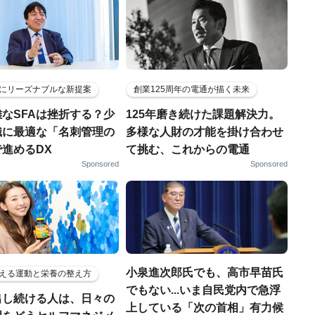
にリーズナブルな新提案
創業125周年の電通が描く未来
なSFAは挫折する？少
125年磨き続けた課題解決力。
織に最適な「名刺管理の
多様な人財の才能を掛け合わせ
進めるDX
て挑む、これからの電通
Sponsored
Sponsored
小泉進次郎氏でも、高市早苗氏
える運動と栄養の整え方
でもない...いま自民党内で急浮
出し続ける人は、日々の
上している「次の首相」有力候