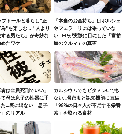
ラブドールと暮らし"正
「本当のお金持ち」はポルシェ
為"を楽しむ...「人より
やフェラーリには乗っていな
愛する男たち」が奇妙な
い...FPが実際に目にした「富裕
始めたワケ
層のクルマ」の真実
罪者は全員死刑でいい」
カルシウムでもビタミンCでも
って母は息子の性器に手
ない...骨密度と認知機能に直結
た...表に出ない「息子
「98%の日本人が不足する栄養
母」のリアル
素」を取れる食材