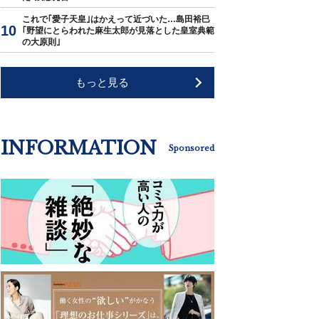
これで｢愛子天皇｣はかえって近づいた…島田裕巳
｢野望にとらわれた麻生太郎が見落とした皇室典範
の大原則｣
もっと見る
INFORMATION
Sponsored