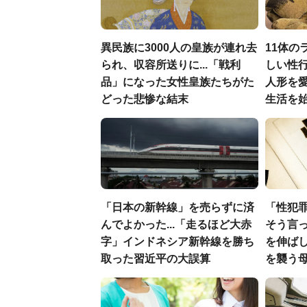
異民族に3000人の皇族が連れ去
11体の
られ、収容所送りに...「戦利
しい性行
品」になった女性皇族たちがた
人形を
どった悲惨な結末
生活を
「日本の新幹線」を売らずに済
「性犯
んでよかった...「走るほど大赤
そう言
字」インドネシア新幹線を勝ち
を伸ばし
取った習近平の大誤算
を襲う