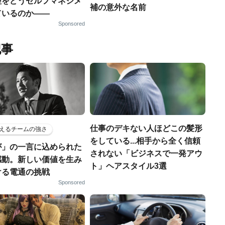
理をどうセルフマネジメ
補の意外な名前
ているのか——
Sponsored
記事
仕事のデキない人ほどこの髪形
えるチームの強さ
をしている...相手から全く信頼
が」の一言に込められた
されない「ビジネスで一発アウ
感動。新しい価値を生み
ト」ヘアスタイル3選
ける電通の挑戦
Sponsored