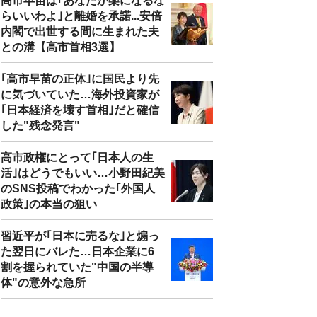
高市早苗は｢あなたが楽になるな
らいいわよ｣と離婚を承諾...安倍
内閣で出世する間に生まれた夫
との溝【高市首相3選】
｢高市早苗の正体｣に国民より先
に気づいていた…海外投資家が
｢日本経済を壊す首相｣だと確信
した"残念発言"
高市政権にとって｢日本人の生
活｣はどうでもいい…小野田紀美
のSNS投稿でわかった｢外国人
政策｣の本当の狙い
習近平が｢日本に売るな｣と煽っ
た翌日にバレた…日本企業に6
割を握られていた"中国の半導
体"の意外な急所