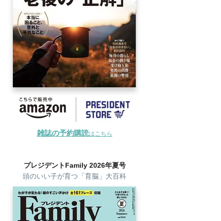
雑誌の予約購読
はこちら
プレジデントFamily 2026年夏号
頭のいい子が育つ「育脳」大百科