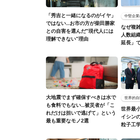
「秀吉と一緒になるのがイヤ」
中堅企業
ではない...お市の方が柴田勝家
なぜ複雑
との自害を選んだ"現代人には
人数組
理解できない"理由
延長」で
大地震でまず確保すべきは水で
世界的自
も食料でもない...被災者が「こ
世界最
れだけは担いで逃げて」という
イシンの
最も重要なモノ2選
粒子工