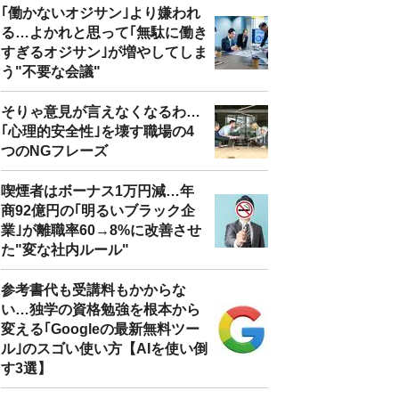
｢働かないオジサン｣より嫌われ
る…よかれと思って｢無駄に働き
すぎるオジサン｣が増やしてしま
う"不要な会議"
そりゃ意見が言えなくなるわ…
｢心理的安全性｣を壊す職場の4
つのNGフレーズ
喫煙者はボーナス1万円減…年
商92億円の｢明るいブラック企
業｣が離職率60→8%に改善させ
た"変な社内ルール"
参考書代も受講料もかからな
い…独学の資格勉強を根本から
変える｢Googleの最新無料ツー
ル｣のスゴい使い方【AIを使い倒
す3選】