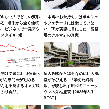
デキない人ほどこの髪形
「本当のお金持ち」はポルシェ
る...相手から全く信頼
やフェラーリには乗っていな
い「ビジネスで一発アウ
い...FPが実際に目にした「富裕
アスタイル3選
層のクルマ」の真実
開けて週に1、2個食べ
新大阪駅から15分なのに巨大廃
..がん専門医が勧める
墟がそびえる...「消えた終着
がんを予防するオメガ脂
駅」が映し出す昭和のニュータ
っぷり食品」
ウンの栄枯盛衰【2025年8月
BEST】