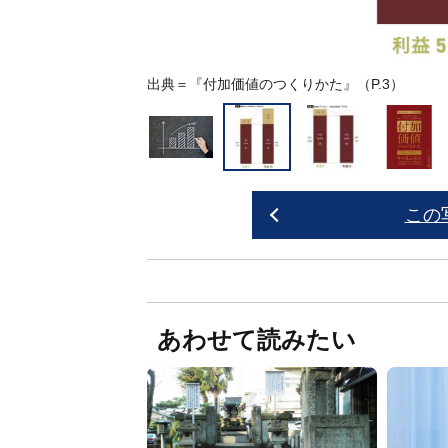
出典＝『
付加価値のつくりかた
』（P.3）
この
あわせて読みたい