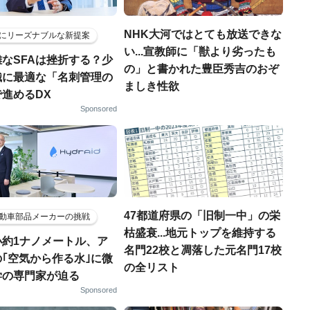
NHK大河ではとても放送できな
にリーズナブルな新提案
い...宣教師に「獣より劣ったも
なSFAは挫折する？少
の」と書かれた豊臣秀吉のおぞ
織に最適な「名刺管理の
ましき性欲
進めるDX
Sponsored
47都道府県の「旧制一中」の栄
動車部品メーカーの挑戦
枯盛衰...地元トップを維持する
小約1ナノメートル、ア
名門22校と凋落した元名門17校
｢空気から作る水｣に微
の全リスト
学の専門家が迫る
Sponsored