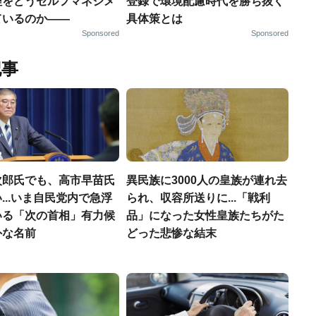
理をどうセルフマネジメ
登録で環境配慮時代を勝ち抜く
ているのか——
具体策とは
Sponsored
Sponsored
記事
次郎氏でも、高市早苗氏
異民族に3000人の皇族が連れ去
...いま自民党内で急浮
られ、収容所送りに...「戦利
いる「次の首相」有力候
品」になった女性皇族たちがた
外な名前
どった悲惨な結末