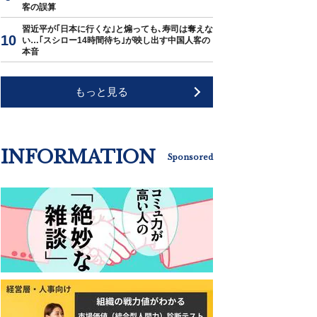
客の誤算
習近平が｢日本に行くな｣と煽っても､寿司は奪えな
い…｢スシロー14時間待ち｣が映し出す中国人客の
本音
もっと見る
INFORMATION
Sponsored