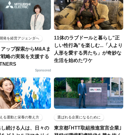
11体のラブドールと暮らし"正
開発を経営アジェンダへ
しい性行為"を楽しむ...「人より
トアップ探索からM&Aま
人形を愛する男たち」が奇妙な
営戦略の実装を支援する
生活を始めたワケ
RTNERS
Sponsored
える運動と栄養の整え方
選ばれる企業になるために
出し続ける人は、日々の
東京都｢HTT取組推進宣言企業｣