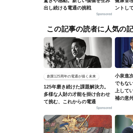
驚きや感動。新しい価値を生み
健康管
出し続ける電通の挑戦
ントし
Sponsored
この記事の読者に人気の
小泉進
創業125周年の電通が描く未来
でもない
125年磨き続けた課題解決力。
上して
多様な人財の才能を掛け合わせ
補の意
て挑む、これからの電通
Sponsored