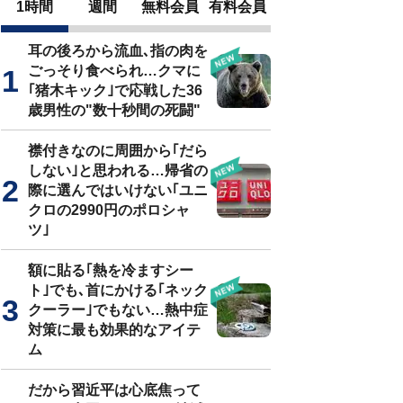
1時間
週間
無料会員
有料会員
耳の後ろから流血､指の肉を
ごっそり食べられ…クマに
｢猪木キック｣で応戦した36
歳男性の"数十秒間の死闘"
襟付きなのに周囲から｢だら
しない｣と思われる…帰省の
際に選んではいけない｢ユニ
クロの2990円のポロシャ
ツ｣
額に貼る｢熱を冷ますシー
ト｣でも､首にかける｢ネック
クーラー｣でもない…熱中症
対策に最も効果的なアイテ
ム
だから習近平は心底焦って