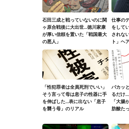
石田三成と戦っていないのに関
仕事の
ヶ原合戦後に大出世...徳川家康
をしてい
が厚い信頼を置いた「戦国最大
されな
の悪人」
ト」ヘ
「性犯罪者は全員死刑でいい」
パカッと
そう言って母は息子の性器に手
るだけ.
を伸ばした...表に出ない「息子
「大腸
を襲う母」のリアル
肪酸た