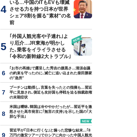
いる…中国のITもEVも壊滅
させる力を持つ日本が世界
シェア8割を握る"素材"の名
前
＝『
付加価値のつくりかた
』（P.4）
｢外国人観光客や子連れ｣よ
り厄介…JR東海が明かし
た､乗客をイライラさせる
｢令和の新幹線2大トラブル｣
｢お市の再婚｣で露呈した秀吉の腹黒さ…清須会議
の約束を守ったのに､滅亡に追い込まれた柴田勝家
の"急所"
プーチンは動揺し､言葉を失ったとの指摘も…習近
平に見放され､側近も友好国も停戦を迫る独裁政権
の末期症状
米国は曖昧､韓国は冷ややかだったが…習近平を激
怒させた高市発言に｢無言の支持｣を示した国の｢大
胆な手法｣
習近平が｢日本に行くな｣と煽った悲惨な結末…｢8
万円の激安ツアー｣でロシアに向かった中国人観光