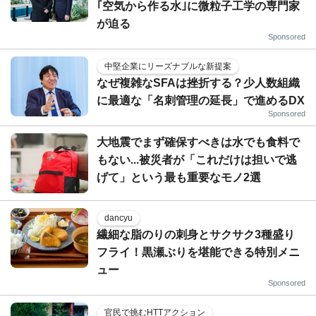
｢空気から作る水｣に微粒子工学の専門家
が迫る
Sponsored
中堅企業にリーズナブルな新提案
なぜ複雑なSFAは挫折する？少人数組織
に最適な「名刺管理の延長」で進めるDX
Sponsored
大地震でまず確保すべきは水でも食料で
もない...被災者が「これだけは担いで逃
げて」という最も重要なモノ2選
dancyu
繊細な脂のりの刺身とサクサク3種盛り
フライ！黒瀬ぶりを堪能できる特別メニ
ュー
Sponsored
官民で挑むHTTアクション