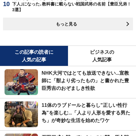
下人｣になった､教科書に載らない戦国武将の名前【豊臣兄弟！
3選】
もっと見る
この記事の読者に
ビジネスの
人気の記事
人気記事
NHK大河ではとても放送できない...宣教
師に「獣より劣ったもの」と書かれた豊
臣秀吉のおぞましき性欲
11体のラブドールと暮らし"正しい性行
為"を楽しむ...「人より人形を愛する男た
ち」が奇妙な生活を始めたワケ