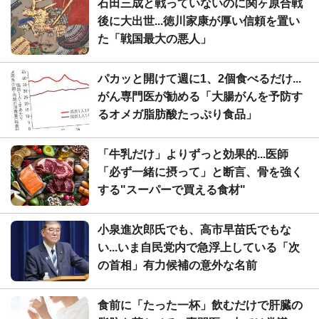
石田三成と戦っていないのに関ヶ原合戦
後に大出世...徳川家康が厚い信頼を置い
た「戦国最大の悪人」
パカッと開けて週に1、2個食べるだけ...
がん専門医が勧める「大腸がんを予防す
るオメガ脂肪酸たっぷり食品」
「牛乳だけ」よりずっと効果的...医師
「必ず一緒に摂って」と断言、骨を強く
する"スーパーで買える食材"
小泉進次郎氏でも、高市早苗氏でもな
い...いま自民党内で急浮上している「次
の首相」有力候補の意外な名前
食前に「たった一杯」飲むだけで肝臓の