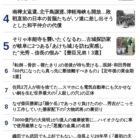
南樺太返還､北千島譲渡､津軽海峡も開放…敗
戦直前の日本の首脳たちが､ソ連に差し出そう
とした和平仲介の代償
そりゃ本能寺を襲いたくなるわ…古城探訪家
が岐阜に2つある｢あけち城｣を訪ね実感し
た"光秀→信長の恨み"【豊臣兄弟！3選】
｢転倒→骨折→寝たきり｣の老後が待ち受ける…医師･和田秀樹
｢60代になったら真っ先に断捨離すべきもの｣【定年後の黄金期
3選】
住民2万人が街を捨てた…スマホにも電気自動車にも欠かせな
い銅を生む世界最大の｢人殺しの穴｣の正体
なぜ柴田勝家は｢賤ケ岳｣であっさり負けたのか…秀吉がこっそ
り工作していた勝家配下の｢大物武将｣の裏切り
｢3000億円の大発明｣が1億人の健康被害に…ハイオクなのに車
で使用厳禁となった｢悪魔の金属｣の名前
織田でも武田でも上杉でもない…信長より20年早く｢最初の天