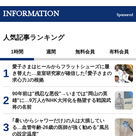
INFORMATION
Sponsored
人気記事ランキング
1時間
週間
無料会員
有料会員
愛子さまはヒールからフラットシューズに履
き替えた…皇室研究家が確信した｢愛子さまの
求心力｣の根拠
90年前は"残忍な悪役"→いまでは"岡山の英
雄"に…9万人がNHK大河化を熱望する戦国武
将の名前
｢暑いからシャワーだけ｣の人は大損してい
る…血管年齢-26歳の医師が強く勧める"風呂
の設定温度"