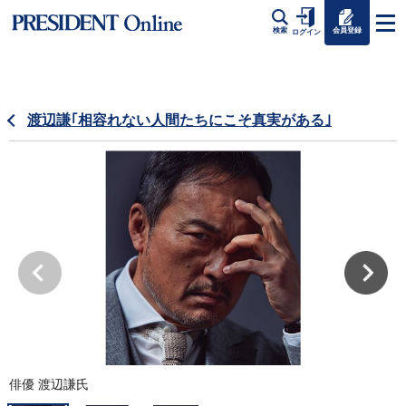
会員登録
検索
ログイン
渡辺謙｢相容れない人間たちにこそ真実がある｣
俳優 渡辺謙氏