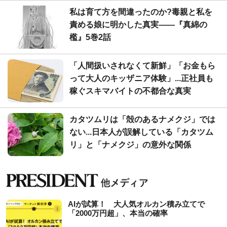
私は育て方を間違ったのか?毒親と私を
責める娘に明かした真実――『真綿の
檻』5巻2話
「人間扱いされなくて新鮮」「お金もら
って大人のキッザニア体験」...正社員も
稼ぐスキマバイトの不都合な真実
カタツムリは「殻のあるナメクジ」では
ない...日本人が誤解している「カタツム
リ」と「ナメクジ」の意外な関係
AIが試算！ 大人気オルカン積み立てで
「2000万円超」、本当の確率