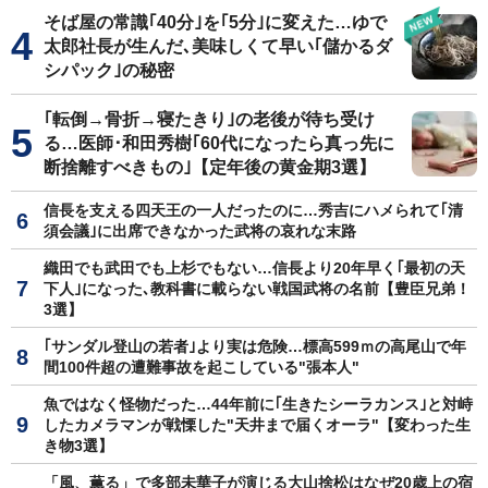
そば屋の常識｢40分｣を｢5分｣に変えた…ゆで
太郎社長が生んだ､美味しくて早い｢儲かるダ
シパック｣の秘密
｢転倒→骨折→寝たきり｣の老後が待ち受け
る…医師･和田秀樹｢60代になったら真っ先に
断捨離すべきもの｣【定年後の黄金期3選】
信長を支える四天王の一人だったのに…秀吉にハメられて｢清
須会議｣に出席できなかった武将の哀れな末路
織田でも武田でも上杉でもない…信長より20年早く｢最初の天
下人｣になった､教科書に載らない戦国武将の名前【豊臣兄弟！
3選】
｢サンダル登山の若者｣より実は危険…標高599ｍの高尾山で年
間100件超の遭難事故を起こしている"張本人"
魚ではなく怪物だった…44年前に｢生きたシーラカンス｣と対峙
したカメラマンが戦慄した"天井まで届くオーラ"【変わった生
き物3選】
「風、薫る」で多部未華子が演じる大山捨松はなぜ20歳上の宿