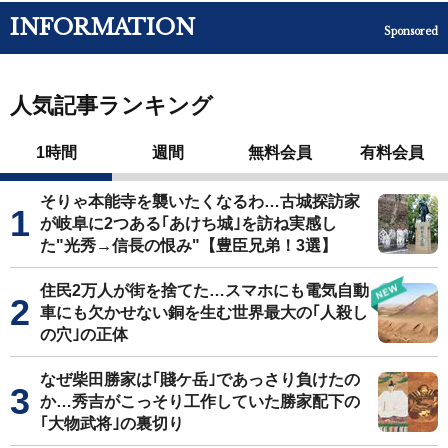
INFORMATION
Sponsored
人気記事ランキング
1時間
週間
無料会員
有料会員
そりゃ本能寺を襲いたくなるわ…古城探訪家
が岐阜に2つある｢あけち城｣を訪ね実感し
た"光秀→信長の恨み"【豊臣兄弟！3選】
住民2万人が街を捨てた…スマホにも電気自動
車にも欠かせない銅を生む世界最大の｢人殺し
の穴｣の正体
なぜ柴田勝家は｢賤ケ岳｣であっさり負けたの
か…秀吉がこっそり工作していた勝家配下の
｢大物武将｣の裏切り