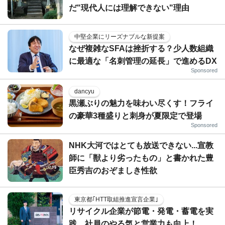
だ"現代人には理解できない"理由
中堅企業にリーズナブルな新提案
なぜ複雑なSFAは挫折する？少人数組織
に最適な「名刺管理の延長」で進めるDX
Sponsored
dancyu
黒瀬ぶりの魅力を味わい尽くす！フライ
の豪華3種盛りと刺身が夏限定で登場
Sponsored
NHK大河ではとても放送できない...宣教
師に「獣より劣ったもの」と書かれた豊
臣秀吉のおぞましき性欲
東京都｢HTT取組推進宣言企業｣
リサイクル企業が節電・発電・蓄電を実
践、社員のやる気と営業力も向上！