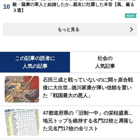
敵・薩摩の軍人と結婚したか...親友に吐露した本音【風、薫る
３選】
もっと見る
この記事の読者に
社会の
人気の記事
人気記事
石田三成と戦っていないのに関ヶ原合戦
後に大出世...徳川家康が厚い信頼を置い
た「戦国最大の悪人」
47都道府県の「旧制一中」の栄枯盛衰...
地元トップを維持する名門22校と凋落し
た元名門17校の全リスト