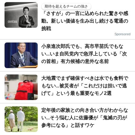
期待を超えるチームの強さ
「さすが」の一言に込められた驚きや感
動。新しい価値を生み出し続ける電通の
挑戦
Sponsored
小泉進次郎氏でも、高市早苗氏でもな
い...いま自民党内で急浮上している「次
の首相」有力候補の意外な名前
大地震でまず確保すべきは水でも食料で
もない...被災者が「これだけは担いで逃
げて」という最も重要なモノ2選
定年後の家族との向き合い方がわからな
い...そう悩む人に佐藤優が「鬼滅の刃が
参考になる」と話すワケ