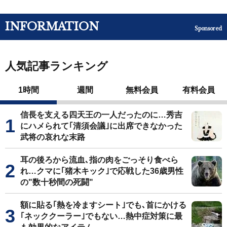
INFORMATION
Sponsored
人気記事ランキング
1時間
週間
無料会員
有料会員
信長を支える四天王の一人だったのに…秀吉
にハメられて｢清須会議｣に出席できなかった
武将の哀れな末路
耳の後ろから流血､指の肉をごっそり食べら
れ…クマに｢猪木キック｣で応戦した36歳男性
の"数十秒間の死闘"
額に貼る｢熱を冷ますシート｣でも､首にかける
｢ネッククーラー｣でもない…熱中症対策に最