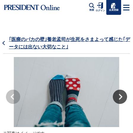
会員登録
検索
ログイン
｢医療のバカの壁｣養老孟司が生死をさまよって感じた｢デ
ータには出ない大切なこと｣