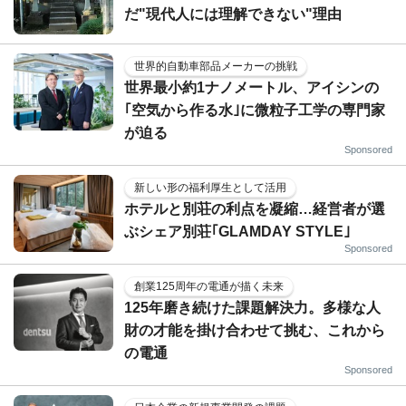
だ"現代人には理解できない"理由
世界的自動車部品メーカーの挑戦
世界最小約1ナノメートル、アイシンの
｢空気から作る水｣に微粒子工学の専門家
が迫る
Sponsored
新しい形の福利厚生として活用
ホテルと別荘の利点を凝縮…経営者が選
ぶシェア別荘｢GLAMDAY STYLE｣
Sponsored
創業125周年の電通が描く未来
125年磨き続けた課題解決力。多様な人
財の才能を掛け合わせて挑む、これから
の電通
Sponsored