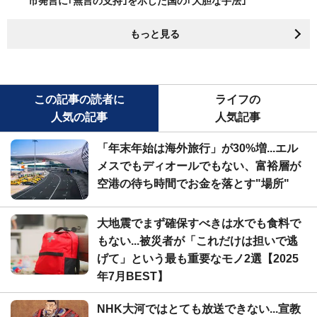
市発言に｢無言の支持｣を示した国の｢大胆な手法｣
もっと見る
この記事の読者に
ライフの
人気の記事
人気記事
「年末年始は海外旅行」が30%増...エル
メスでもディオールでもない、富裕層が
空港の待ち時間でお金を落とす"場所"
大地震でまず確保すべきは水でも食料で
もない...被災者が「これだけは担いで逃
げて」という最も重要なモノ2選【2025
年7月BEST】
NHK大河ではとても放送できない...宣教