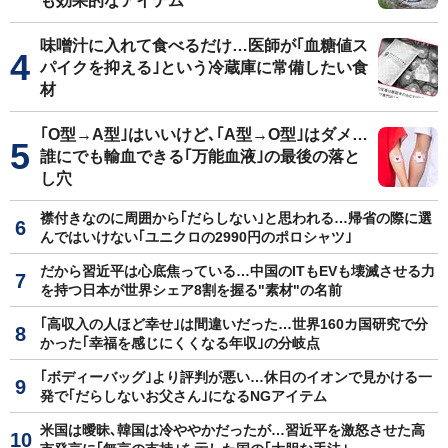
も効果的なアイテム
味噌汁に入れて食べるだけ…医師が｢血糖値ス
パイクを抑える｣という冷蔵庫に常備したい食
材
｢O型→A型｣はいいけど､｢A型→O型｣はダメ…
誰にでも輸血できる｢万能血液｣の最後の落と
し穴
襟付きなのに周囲から｢だらしない｣と思われる…帰省の際に選
んではいけない｢ユニクロの2990円のポロシャツ｣
だから習近平は心底焦っている…中国のITもEVも壊滅させる力
を持つ日本が世界シェア8割を握る"素材"の名前
｢高収入の人ほど幸せ｣は間違いだった…世界160カ国研究で分
かった｢幸福を感じにくくなる年収｣の分岐点
｢ボディーバッグ｣より評判が悪い…休日のイオンで見かける一
発で｢だらしないお父さん｣になるNGアイテム
米国は曖昧､韓国は冷ややかだったが…習近平を激怒させた高