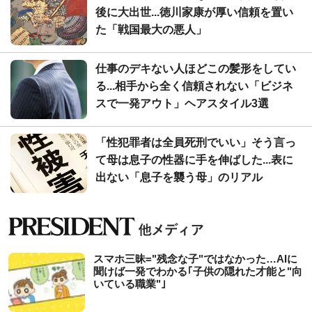
後に大出世...徳川家康が厚い信頼を置い
た「戦国最大の悪人」
仕事のデキない人ほどこの髪形をしてい
る...相手から全く信頼されない「ビジネ
スで一発アウト」ヘアスタイル3選
「性犯罪者は全員死刑でいい」そう言っ
て母は息子の性器に手を伸ばした...表に
出ない「息子を襲う母」のリアル
スマホ三昧="残念な子"ではなかった…AIに
聞けば一発でわかる｢子供の隠れた才能と"向
いている職業"｣