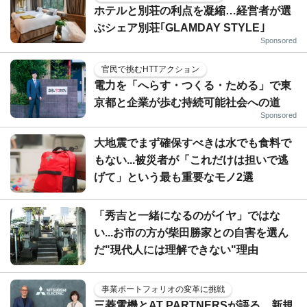
ホテルと別荘の利点を凝縮…経営者が選
ぶシェア別荘｢GLAMDAY STYLE｣
Sponsored
官民で挑むHTTアクション
電力を「へらす・つくる・ためる」で東
京都と企業が歩む持続可能社会への道
Sponsored
大地震でまず確保すべきは水でも食料で
もない...被災者が「これだけは担いで逃
げて」という最も重要なモノ2選
「秀吉と一緒になるのがイヤ」ではな
い...お市の方が柴田勝家との自害を選ん
だ"現代人には理解できない"理由
事業ポートフォリオの変革に挑戦
三菱電機とAT PARTNERSが語る、新規