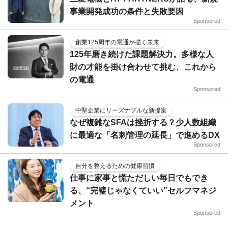
事業開発成功の条件と失敗要因
Sponsored
創業125周年の電通が描く未来
125年磨き続けた課題解決力。多様な人
財の才能を掛け合わせて挑む、これから
の電通
Sponsored
中堅企業にリーズナブルな新提案
なぜ複雑なSFAは挫折する？少人数組織
に最適な「名刺管理の延長」で進めるDX
Sponsored
自分を整えるための健康習慣
仕事に家事と慌ただしい毎日でもでき
る、“完璧じゃなくていい”セルフマネジ
メント
Sponsored