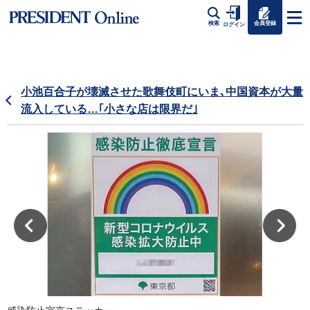
会員登録
検索
ログイン
小池百合子が壊滅させた歌舞伎町にいま､中国資本が大量
流入している…｢小さな店は限界だ｣