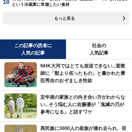
という冷蔵庫に常備したい食材
もっと見る
この記事の読者に
社会の
人気の記事
人気記事
NHK大河ではとても放送できない...宣教
師に「獣より劣ったもの」と書かれた豊
臣秀吉のおぞましき性欲
定年後の家族との向き合い方がわからな
い...そう悩む人に佐藤優が「鬼滅の刃が
参考になる」と話すワケ
異民族に3000人の皇族が連れ去られ、収