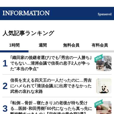
INFORMATION
Sponsored
人気記事ランキング
1時間
週間
無料会員
有料会員
｢織田家の後継者選び｣でも｢秀吉の一人勝ち｣
でもない…清洲会議で信長の息子2人が争っ
た"本当の争点"
信長を支える四天王の一人だったのに…秀吉
にハメられて｢清須会議｣に出席できなかった
武将の哀れな末路
｢転倒→骨折→寝たきり｣の老後が待ち受け
る…医師･和田秀樹｢60代になったら真っ先に