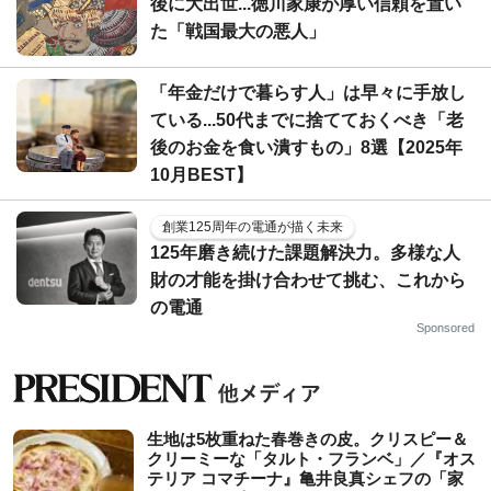
後に大出世...徳川家康が厚い信頼を置い
た「戦国最大の悪人」
「年金だけで暮らす人」は早々に手放し
ている...50代までに捨てておくべき「老
後のお金を食い潰すもの」8選【2025年
10月BEST】
創業125周年の電通が描く未来
125年磨き続けた課題解決力。多様な人
財の才能を掛け合わせて挑む、これから
の電通
Sponsored
生地は5枚重ねた春巻きの皮。クリスピー＆
クリーミーな「タルト・フランベ」／『オス
テリア コマチーナ』亀井良真シェフの「家