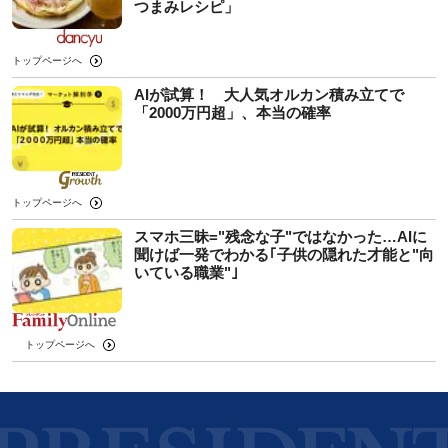
つまみレシピ」
トップページへ
AIが試算！ 大人気オルカン積み立てで
「2000万円超」、本当の確率
トップページへ
スマホ三昧="残念な子"ではなかった…AIに
聞けば一発でわかる｢子供の隠れた才能と"向
いている職業"｣
トップページへ