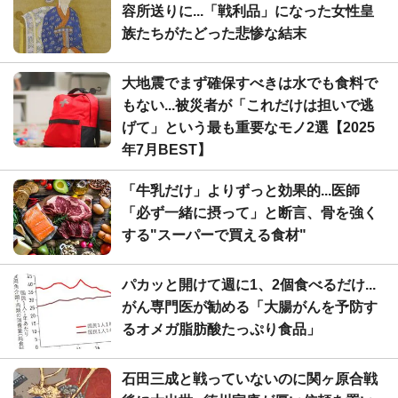
容所送りに...「戦利品」になった女性皇
族たちがたどった悲惨な結末
大地震でまず確保すべきは水でも食料で
もない...被災者が「これだけは担いで逃
げて」という最も重要なモノ2選【2025
年7月BEST】
「牛乳だけ」よりずっと効果的...医師
「必ず一緒に摂って」と断言、骨を強く
する"スーパーで買える食材"
パカッと開けて週に1、2個食べるだけ...
がん専門医が勧める「大腸がんを予防す
るオメガ脂肪酸たっぷり食品」
石田三成と戦っていないのに関ヶ原合戦