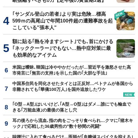
断捨離すべきもの｣【定年後の黄金期3選】
｢サンダル登山の若者｣より実は危険…標高
599ｍの高尾山で年間100件超の遭難事故を起
こしている"張本人"
額に貼る｢熱を冷ますシート｣でも､首にかける
｢ネッククーラー｣でもない…熱中症対策に最
も効果的なアイテム
米国は曖昧､韓国は冷ややかだったが…習近平を激怒させた高
市発言に｢無言の支持｣を示した国の｢大胆な手法｣
中国系住民を同化させたタイとは正反対…ベトナムが各国から
非難されても｢華僑100万人｣を国外追放したワケ
｢O型→A型｣はいいけど､｢A型→O型｣はダメ…誰にでも輸血で
きる｢万能血液｣の最後の落とし穴
耳の後ろから流血､指の肉をごっそり食べられ…クマに｢猪木キ
ック｣で応戦した36歳男性の"数十秒間の死闘"
味噌汁に入れて食べるだけ…医師が｢血糖値スパイクを抑える｣