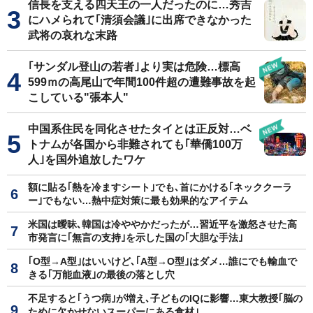
信長を支える四天王の一人だったのに…秀吉
にハメられて｢清須会議｣に出席できなかった
武将の哀れな末路
｢サンダル登山の若者｣より実は危険…標高
599ｍの高尾山で年間100件超の遭難事故を起
こしている"張本人"
中国系住民を同化させたタイとは正反対…ベ
トナムが各国から非難されても｢華僑100万
人｣を国外追放したワケ
額に貼る｢熱を冷ますシート｣でも､首にかける｢ネッククーラ
ー｣でもない…熱中症対策に最も効果的なアイテム
米国は曖昧､韓国は冷ややかだったが…習近平を激怒させた高
市発言に｢無言の支持｣を示した国の｢大胆な手法｣
｢O型→A型｣はいいけど､｢A型→O型｣はダメ…誰にでも輸血で
きる｢万能血液｣の最後の落とし穴
不足すると｢うつ病｣が増え､子どものIQに影響…東大教授｢脳の
ために欠かせないスーパーにある食材｣