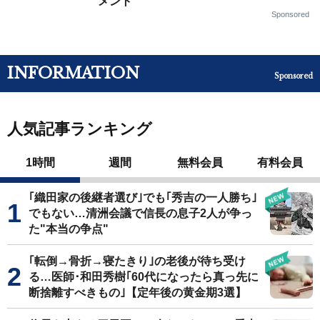
メント
Sponsored
INFORMATION
Sponsored
人気記事ランキング
1時間
週間
無料会員
有料会員
｢織田家の後継者選び｣でも｢秀吉の一人勝ち｣
でもない…清洲会議で信長の息子2人が争っ
た"本当の争点"
｢転倒→骨折→寝たきり｣の老後が待ち受け
る…医師･和田秀樹｢60代になったら真っ先に
断捨離すべきもの｣【定年後の黄金期3選】