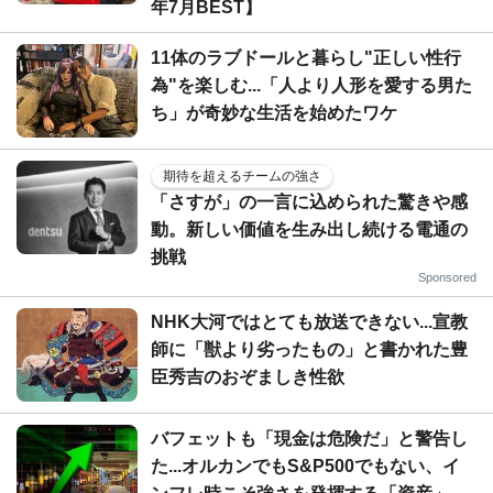
年7月BEST】
11体のラブドールと暮らし"正しい性行
為"を楽しむ...「人より人形を愛する男た
ち」が奇妙な生活を始めたワケ
期待を超えるチームの強さ
「さすが」の一言に込められた驚きや感
動。新しい価値を生み出し続ける電通の
挑戦
Sponsored
NHK大河ではとても放送できない...宣教
師に「獣より劣ったもの」と書かれた豊
臣秀吉のおぞましき性欲
バフェットも「現金は危険だ」と警告し
た...オルカンでもS&P500でもない、イ