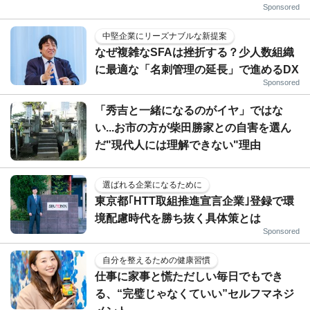
Sponsored
中堅企業にリーズナブルな新提案
なぜ複雑なSFAは挫折する？少人数組織
に最適な「名刺管理の延長」で進めるDX
Sponsored
「秀吉と一緒になるのがイヤ」ではな
い...お市の方が柴田勝家との自害を選ん
だ"現代人には理解できない"理由
選ばれる企業になるために
東京都｢HTT取組推進宣言企業｣登録で環
境配慮時代を勝ち抜く具体策とは
Sponsored
自分を整えるための健康習慣
仕事に家事と慌ただしい毎日でもでき
る、“完璧じゃなくていい”セルフマネジ