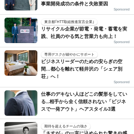
事業開発成功の条件と失敗要因
Sponsored
東京都｢HTT取組推進宣言企業｣
リサイクル企業が節電・発電・蓄電を実
践、社員のやる気と営業力も向上！
Sponsored
専用デスクが細やかにサポート
ビジネスリーダーのための安らぎの空
間…都心を離れて軽井沢の「シェア別
荘」へ！
Sponsored
仕事のデキない人ほどこの髪形をしてい
る...相手から全く信頼されない「ビジネ
スで一発アウト」ヘアスタイル3選
期待を超えるチームの強さ
「さすが」の一言に込められた驚きや感