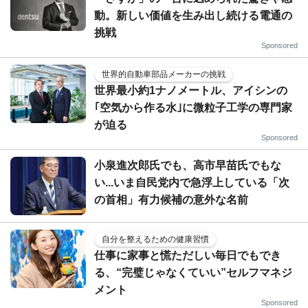
動。新しい価値を生み出し続ける電通の
挑戦
Sponsored
世界的自動車部品メーカーの挑戦
世界最小約1ナノメートル、アイシンの
｢空気から作る水｣に微粒子工学の専門家
が迫る
Sponsored
小泉進次郎氏でも、高市早苗氏でもな
い...いま自民党内で急浮上している「次
の首相」有力候補の意外な名前
自分を整えるための健康習慣
仕事に家事と慌ただしい毎日でもでき
る、“完璧じゃなくていい”セルフマネジ
メント
Sponsored