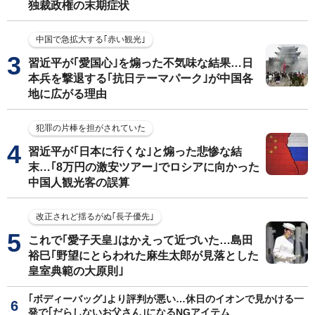
独裁政権の末期症状
中国で急拡大する｢赤い観光｣
習近平が｢愛国心｣を煽った不気味な結果…日
本兵を撃退する｢抗日テーマパーク｣が中国各
地に広がる理由
犯罪の片棒を担がされていた
習近平が｢日本に行くな｣と煽った悲惨な結
末…｢8万円の激安ツアー｣でロシアに向かった
中国人観光客の誤算
改正されど揺るがぬ｢長子優先｣
これで｢愛子天皇｣はかえって近づいた…島田
裕巳｢野望にとらわれた麻生太郎が見落とした
皇室典範の大原則｣
｢ボディーバッグ｣より評判が悪い…休日のイオンで見かける一
発で｢だらしないお父さん｣になるNGアイテム