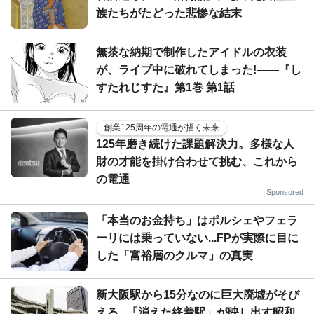
族たちがたどった悲惨な結末
無茶な納期で制作したアイドルの衣装
が、ライブ中に破れてしまった!――『し
すたれじすた』第1巻 第1話
創業125周年の電通が描く未来
125年磨き続けた課題解決力。多様な人
財の才能を掛け合わせて挑む、これから
の電通
Sponsored
「本当のお金持ち」はポルシェやフェラ
ーリには乗っていない...FPが実際に目に
した「富裕層のクルマ」の真実
新大阪駅から15分なのに巨大廃墟がそび
える...「消えた終着駅」が映し出す昭和