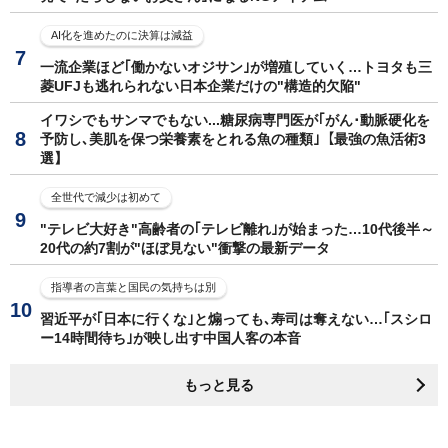
AI化を進めたのに決算は減益
一流企業ほど｢働かないオジサン｣が増殖していく…トヨタも三
菱UFJも逃れられない日本企業だけの"構造的欠陥"
イワシでもサンマでもない...糖尿病専門医が｢がん･動脈硬化を
予防し､美肌を保つ栄養素をとれる魚の種類｣【最強の魚活術3
選】
全世代で減少は初めて
"テレビ大好き"高齢者の｢テレビ離れ｣が始まった…10代後半～
20代の約7割が"ほぼ見ない"衝撃の最新データ
指導者の言葉と国民の気持ちは別
習近平が｢日本に行くな｣と煽っても､寿司は奪えない…｢スシロ
ー14時間待ち｣が映し出す中国人客の本音
もっと見る