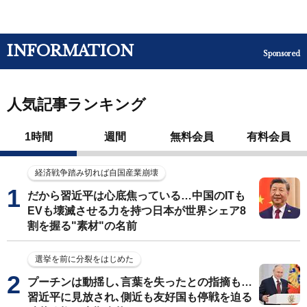
INFORMATION
Sponsored
人気記事ランキング
1時間
週間
無料会員
有料会員
経済戦争踏み切れば自国産業崩壊
だから習近平は心底焦っている…中国のITも
EVも壊滅させる力を持つ日本が世界シェア8
割を握る"素材"の名前
選挙を前に分裂をはじめた
プーチンは動揺し､言葉を失ったとの指摘も…
習近平に見放され､側近も友好国も停戦を迫る