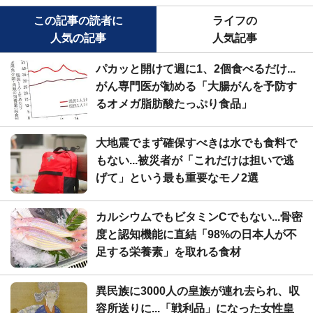
この記事の読者に
ライフの
人気の記事
人気記事
パカッと開けて週に1、2個食べるだけ...
がん専門医が勧める「大腸がんを予防す
るオメガ脂肪酸たっぷり食品」
大地震でまず確保すべきは水でも食料で
もない...被災者が「これだけは担いで逃
げて」という最も重要なモノ2選
カルシウムでもビタミンCでもない...骨密
度と認知機能に直結「98%の日本人が不
足する栄養素」を取れる食材
異民族に3000人の皇族が連れ去られ、収
容所送りに...「戦利品」になった女性皇