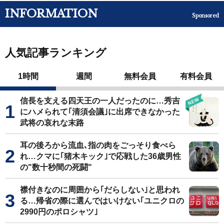
INFORMATION
Sponsored
人気記事ランキング
1時間
週間
無料会員
有料会員
信長を支える四天王の一人だったのに…秀吉
にハメられて｢清須会議｣に出席できなかった
武将の哀れな末路
耳の後ろから流血､指の肉をごっそり食べら
れ…クマに｢猪木キック｣で応戦した36歳男性
の"数十秒間の死闘"
襟付きなのに周囲から｢だらしない｣と思われ
る…帰省の際に選んではいけない｢ユニクロの
2990円のポロシャツ｣