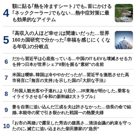
額に貼る｢熱を冷ますシート｣でも､首にかける
｢ネッククーラー｣でもない…熱中症対策に最
も効果的なアイテム
｢高収入の人ほど幸せ｣は間違いだった…世界
160カ国研究で分かった｢幸福を感じにくくな
る年収｣の分岐点
だから習近平は心底焦っている…中国のITもEVも壊滅させる力
を持つ日本が世界シェア8割を握る"素材"の名前
米国は曖昧､韓国は冷ややかだったが…習近平を激怒させた高
市発言に｢無言の支持｣を示した国の｢大胆な手法｣
｢外国人観光客や子連れ｣より厄介…JR東海が明かした､乗客を
イライラさせる｢令和の新幹線2大トラブル｣
妻を自害に追い込んだ三成を夫は許さなかった…信長の命で結
婚､本能寺の変で引き裂かれた戦国一の熱愛夫婦
｢お市の再婚｣で露呈した秀吉の腹黒さ…清須会議の約束を守っ
たのに､滅亡に追い込まれた柴田勝家の"急所"