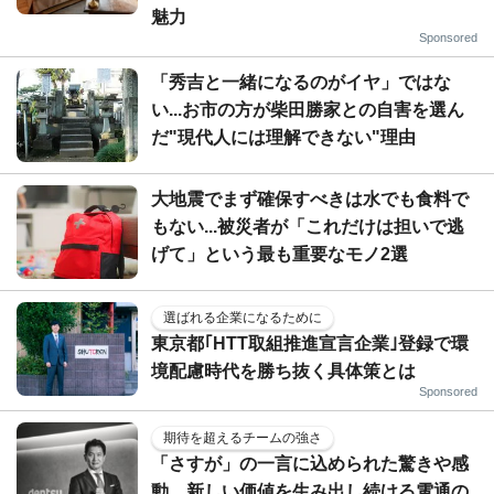
魅力
Sponsored
「秀吉と一緒になるのがイヤ」ではな
い...お市の方が柴田勝家との自害を選ん
だ"現代人には理解できない"理由
大地震でまず確保すべきは水でも食料で
もない...被災者が「これだけは担いで逃
げて」という最も重要なモノ2選
選ばれる企業になるために
東京都｢HTT取組推進宣言企業｣登録で環
境配慮時代を勝ち抜く具体策とは
Sponsored
期待を超えるチームの強さ
「さすが」の一言に込められた驚きや感
動。新しい価値を生み出し続ける電通の