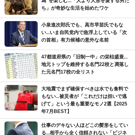
為"を楽しむ...「人より人形を愛する男た
ち」が奇妙な生活を始めたワケ
小泉進次郎氏でも、高市早苗氏でもな
い...いま自民党内で急浮上している「次
の首相」有力候補の意外な名前
47都道府県の「旧制一中」の栄枯盛衰...
地元トップを維持する名門22校と凋落し
た元名門17校の全リスト
大地震でまず確保すべきは水でも食料で
もない...被災者が「これだけは担いで逃
げて」という最も重要なモノ2選【2025
年7月BEST】
仕事のデキない人ほどこの髪形をしてい
る...相手から全く信頼されない「ビジネ