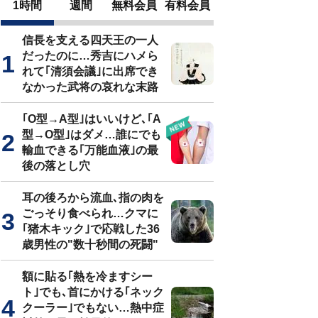
1時間
週間
無料会員
有料会員
信長を支える四天王の一人
だったのに…秀吉にハメら
れて｢清須会議｣に出席でき
なかった武将の哀れな末路
｢O型→A型｣はいいけど､｢A
型→O型｣はダメ…誰にでも
輸血できる｢万能血液｣の最
後の落とし穴
耳の後ろから流血､指の肉を
ごっそり食べられ…クマに
｢猪木キック｣で応戦した36
歳男性の"数十秒間の死闘"
額に貼る｢熱を冷ますシー
ト｣でも､首にかける｢ネック
クーラー｣でもない…熱中症