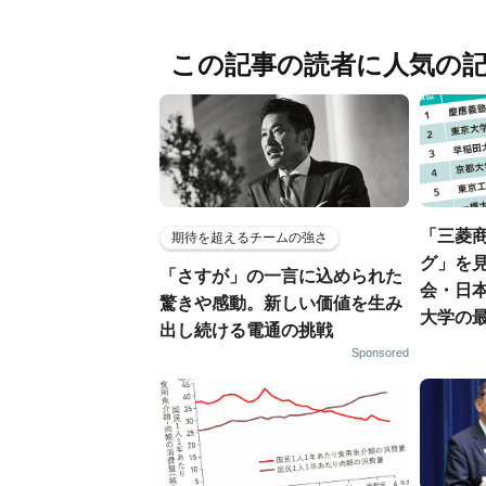
この記事の読者に人気の
「三菱商
期待を超えるチームの強さ
グ」を見
「さすが」の一言に込められた
会・日
驚きや感動。新しい価値を生み
大学の
出し続ける電通の挑戦
Sponsored