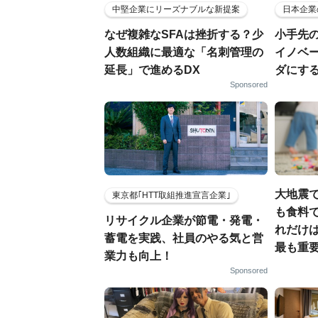
中堅企業にリーズナブルな新提案
日本企業
なぜ複雑なSFAは挫折する？少
小手先
人数組織に最適な「名刺管理の
イノベ
延長」で進めるDX
ダにす
Sponsored
大地震
東京都｢HTT取組推進宣言企業｣
も食料で
リサイクル企業が節電・発電・
れだけ
蓄電を実践、社員のやる気と営
最も重要
業力も向上！
Sponsored