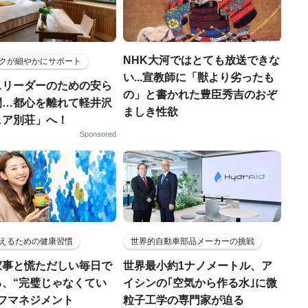
NHK大河ではとても放送できな
クが細やかにサポート
い...宣教師に「獣より劣ったも
スリーダーのための安ら
の」と書かれた豊臣秀吉のおぞ
間…都心を離れて軽井沢
ましき性欲
ェア別荘」へ！
Sponsored
えるための健康習慣
世界的自動車部品メーカーの挑戦
家事と慌ただしい毎日で
世界最小約1ナノメートル、ア
る、“完璧じゃなくてい
イシンの｢空気から作る水｣に微
ルフマネジメント
粒子工学の専門家が迫る