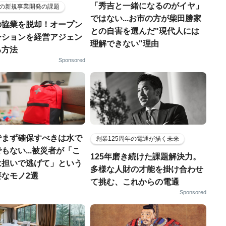
「秀吉と一緒になるのがイヤ」
の新規事業開発の課題
ではない...お市の方が柴田勝家
の協業を脱却！オープン
との自害を選んだ"現代人には
ーションを経営アジェン
理解できない"理由
る方法
Sponsored
でまず確保すべきは水で
創業125周年の電通が描く未来
もない...被災者が「こ
125年磨き続けた課題解決力。
は担いで逃げて」という
多様な人財の才能を掛け合わせ
なモノ2選
て挑む、これからの電通
Sponsored