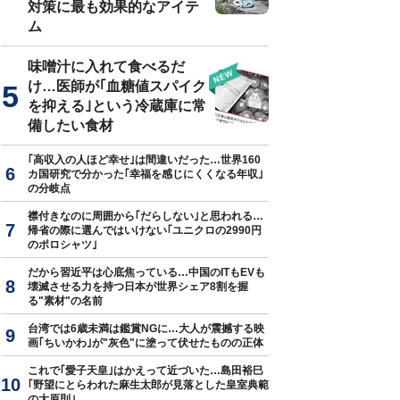
対策に最も効果的なアイテ
ム
Stock.com／maroke
味噌汁に入れて食べるだ
け…医師が｢血糖値スパイク
を抑える｣という冷蔵庫に常
備したい食材
｢高収入の人ほど幸せ｣は間違いだった…世界160
カ国研究で分かった｢幸福を感じにくくなる年収｣
の分岐点
襟付きなのに周囲から｢だらしない｣と思われる…
帰省の際に選んではいけない｢ユニクロの2990円
のポロシャツ｣
だから習近平は心底焦っている…中国のITもEVも
壊滅させる力を持つ日本が世界シェア8割を握
る"素材"の名前
台湾では6歳未満は鑑賞NGに…大人が震撼する映
画｢ちいかわ｣が"灰色"に塗って伏せたものの正体
これで｢愛子天皇｣はかえって近づいた…島田裕巳
｢野望にとらわれた麻生太郎が見落とした皇室典範
の大原則｣