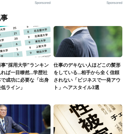
Sponsored
Sponsored
記事
事"採用大学"ランキン
仕事のデキない人ほどこの髪形
れば一目瞭然...学歴社
をしている...相手から全く信頼
本で成功に必要な「出身
されない「ビジネスで一発アウ
最低ライン」
ト」ヘアスタイル3選