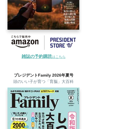
雑誌の予約購読
はこちら
プレジデントFamily 2026年夏号
頭のいい子が育つ「育脳」大百科