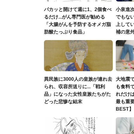
パカッと開けて週に1、2個食べ
小泉進
るだけ...がん専門医が勧める
でもない
「大腸がんを予防するオメガ脂
上して
肪酸たっぷり食品」
補の意
異民族に3000人の皇族が連れ去
大地震
られ、収容所送りに...「戦利
も食料で
品」になった女性皇族たちがた
れだけ
どった悲惨な結末
最も重要
BEST】