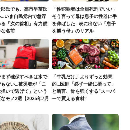
次郎氏でも、高市早苗氏
「性犯罪者は全員死刑でいい」
...いま自民党内で急浮
そう言って母は息子の性器に手
いる「次の首相」有力候
を伸ばした...表に出ない「息子
外な名前
を襲う母」のリアル
でまず確保すべきは水で
「牛乳だけ」よりずっと効果
もない...被災者が「こ
的...医師「必ず一緒に摂って」
は担いで逃げて」という
と断言、骨を強くする"スーパ
なモノ2選【2025年7月
ーで買える食材"