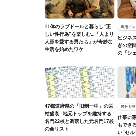
11体のラブドールと暮らし"正
専用デス
しい性行為"を楽しむ...「人より
ビジネ
人形を愛する男たち」が奇妙な
ぎの空
生活を始めたワケ
の「シ
47都道府県の「旧制一中」の栄
自分を整
枯盛衰...地元トップを維持する
仕事に
名門22校と凋落した元名門17校
もでき
の全リスト
い”セ