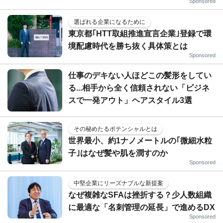
Sponsored
選ばれる企業になるために
東京都｢HTT取組推進宣言企業｣登録で環
境配慮時代を勝ち抜く具体策とは
Sponsored
仕事のデキない人ほどこの髪形をしてい
る...相手から全く信頼されない「ビジネ
スで一発アウト」ヘアスタイル3選
その秘めたるポテンシャルとは
世界最小、約1ナノメートルの｢微細水粒
子｣はなぜ髪や肌を潤すのか
Sponsored
中堅企業にリーズナブルな新提案
なぜ複雑なSFAは挫折する？少人数組織
に最適な「名刺管理の延長」で進めるDX
Sponsored