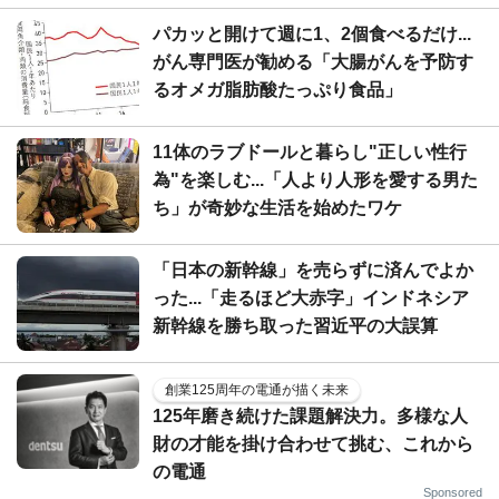
パカッと開けて週に1、2個食べるだけ...
がん専門医が勧める「大腸がんを予防す
るオメガ脂肪酸たっぷり食品」
11体のラブドールと暮らし"正しい性行
為"を楽しむ...「人より人形を愛する男た
ち」が奇妙な生活を始めたワケ
「日本の新幹線」を売らずに済んでよか
った...「走るほど大赤字」インドネシア
新幹線を勝ち取った習近平の大誤算
創業125周年の電通が描く未来
125年磨き続けた課題解決力。多様な人
財の才能を掛け合わせて挑む、これから
の電通
Sponsored