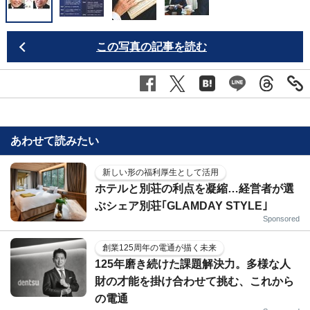
この写真の記事を読む
あわせて読みたい
新しい形の福利厚生として活用
ホテルと別荘の利点を凝縮…経営者が選
ぶシェア別荘｢GLAMDAY STYLE｣
Sponsored
創業125周年の電通が描く未来
125年磨き続けた課題解決力。多様な人
財の才能を掛け合わせて挑む、これから
の電通