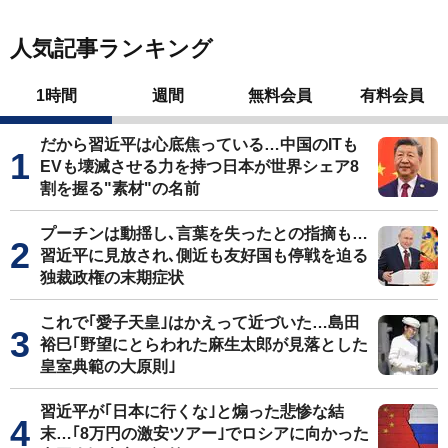
人気記事ランキング
1時間
週間
無料会員
有料会員
だから習近平は心底焦っている…中国のITも
EVも壊滅させる力を持つ日本が世界シェア8
割を握る"素材"の名前
プーチンは動揺し､言葉を失ったとの指摘も…
習近平に見放され､側近も友好国も停戦を迫る
独裁政権の末期症状
これで｢愛子天皇｣はかえって近づいた…島田
裕巳｢野望にとらわれた麻生太郎が見落とした
皇室典範の大原則｣
習近平が｢日本に行くな｣と煽った悲惨な結
末…｢8万円の激安ツアー｣でロシアに向かった