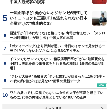
中国人観光客の誤算
一流企業ほど｢働かないオジサン｣が増殖して
いく…トヨタも三菱UFJも逃れられない日本
企業だけの"構造的欠陥"
習近平が｢日本に行くな｣と煽っても､寿司は奪えない…｢スシロ
ー14時間待ち｣が映し出す中国人客の本音
｢ボディーバッグ｣より評判が悪い…休日のイオンで見かける一
発で｢だらしないお父さん｣になるNGアイテム
イワシでもサンマでもない...糖尿病専門医が｢がん･動脈硬化を
予防し､美肌を保つ栄養素をとれる魚の種類｣【最強の魚活術3
選】
"テレビ大好き"高齢者の｢テレビ離れ｣が始まった…10代後半～
20代の約7割が"ほぼ見ない"衝撃の最新データ
ワキの臭いでも､口臭でもない…女性の大半が不潔と感じてい
るのに､75%の男性が見落としている"臭い"の正体
もっと見る