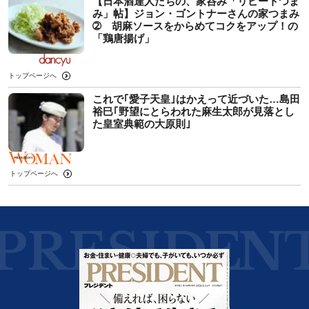
【日本酒達人たちの、家呑み「リピートつま
み」帖】ジョン・ゴントナーさんの家つまみ
➁ 胡麻ソースをからめてコクをアップ！の
「鶏唐揚げ」
トップページへ
これで｢愛子天皇｣はかえって近づいた…島田
裕巳｢野望にとらわれた麻生太郎が見落とし
た皇室典範の大原則｣
トップページへ