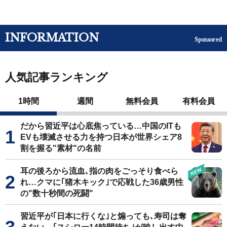
INFORMATION
Sponsored
人気記事ランキング
1時間
週間
無料会員
有料会員
だから習近平は心底焦っている…中国のITも
EVも壊滅させる力を持つ日本が世界シェア8
割を握る"素材"の名前
耳の後ろから流血､指の肉をごっそり食べら
れ…クマに｢猪木キック｣で応戦した36歳男性
の"数十秒間の死闘"
習近平が｢日本に行くな｣と煽っても､寿司は奪