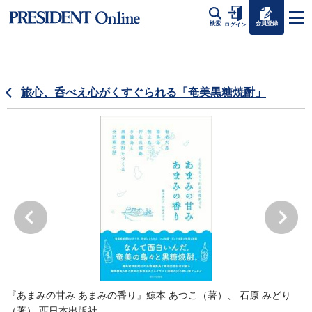
会員登録
検索
ログイン
旅心、呑べえ心がくすぐられる「奄美黒糖焼酎」
『あまみの甘み あまみの香り』鯨本 あつこ（著）、 石原 みどり
（著） 西日本出版社