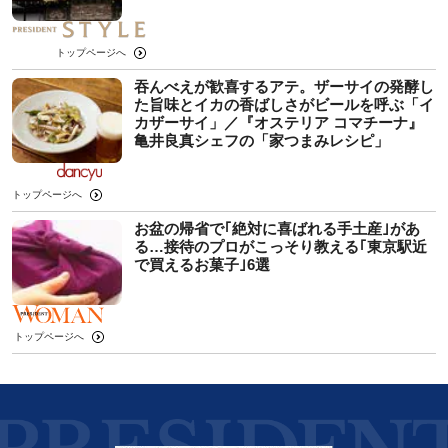
トップページへ
吞んべえが歓喜するアテ。ザーサイの発酵し
た旨味とイカの香ばしさがビールを呼ぶ「イ
カザーサイ」／『オステリア コマチーナ』
⻲井良真シェフの「家つまみレシピ」
トップページへ
お盆の帰省で｢絶対に喜ばれる手土産｣があ
る…接待のプロがこっそり教える｢東京駅近
で買えるお菓子｣6選
トップページへ