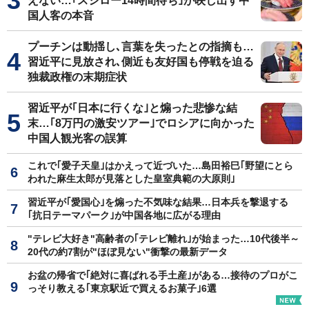
えない…｢スシロー14時間待ち｣が映し出す中
国人客の本音
プーチンは動揺し､言葉を失ったとの指摘も…
習近平に見放され､側近も友好国も停戦を迫る
独裁政権の末期症状
習近平が｢日本に行くな｣と煽った悲惨な結
末…｢8万円の激安ツアー｣でロシアに向かった
中国人観光客の誤算
これで｢愛子天皇｣はかえって近づいた…島田裕巳｢野望にとら
われた麻生太郎が見落とした皇室典範の大原則｣
習近平が｢愛国心｣を煽った不気味な結果…日本兵を撃退する
｢抗日テーマパーク｣が中国各地に広がる理由
"テレビ大好き"高齢者の｢テレビ離れ｣が始まった…10代後半～
20代の約7割が"ほぼ見ない"衝撃の最新データ
お盆の帰省で｢絶対に喜ばれる手土産｣がある…接待のプロがこ
っそり教える｢東京駅近で買えるお菓子｣6選