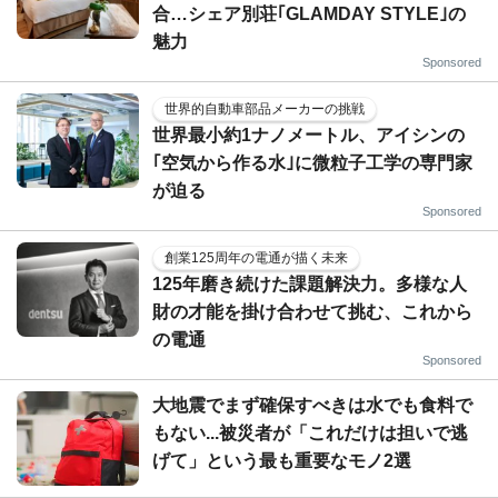
合…シェア別荘｢GLAMDAY STYLE｣の
魅力
Sponsored
世界的自動車部品メーカーの挑戦
世界最小約1ナノメートル、アイシンの
｢空気から作る水｣に微粒子工学の専門家
が迫る
Sponsored
創業125周年の電通が描く未来
125年磨き続けた課題解決力。多様な人
財の才能を掛け合わせて挑む、これから
の電通
Sponsored
大地震でまず確保すべきは水でも食料で
もない...被災者が「これだけは担いで逃
げて」という最も重要なモノ2選