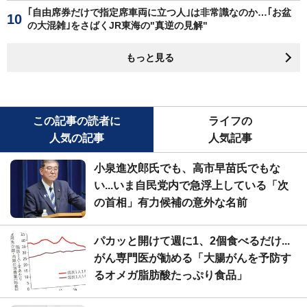
｢自由席券だけで指定席車両に立つ人｣は非常識なのか…｢お盆
の大混雑｣をさばくJR東海の"真逆の見解"
もっと見る
この記事の読者に
ライフの
人気の記事
人気記事
小泉進次郎氏でも、高市早苗氏でもな
い...いま自民党内で急浮上している「次
の首相」有力候補の意外な名前
パカッと開けて週に1、2個食べるだけ...
がん専門医が勧める「大腸がんを予防す
るオメガ脂肪酸たっぷり食品」