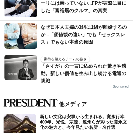
ーリには乗っていない...FPが実際に目に
した「富裕層のクルマ」の真実
なぜ日本人夫婦の3組に1組が離婚するの
か...「価値観の違い」でも「セックスレ
ス」でもない本当の原因
期待を超えるチームの強さ
「さすが」の一言に込められた驚きや感
動。新しい価値を生み出し続ける電通の
挑戦
Sponsored
新しい文化は安寧から生まれる。寛永行幸
400年、光悦、宗達、遠州らが彩った寛永文
化の魅力と、今年見たい名所・名作選