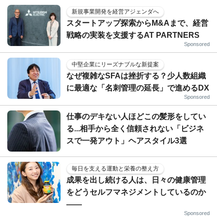
新規事業開発を経営アジェンダへ
スタートアップ探索からM&Aまで、経営
戦略の実装を支援するAT PARTNERS
Sponsored
中堅企業にリーズナブルな新提案
なぜ複雑なSFAは挫折する？少人数組織
に最適な「名刺管理の延長」で進めるDX
Sponsored
仕事のデキない人ほどこの髪形をしてい
る...相手から全く信頼されない「ビジネ
スで一発アウト」ヘアスタイル3選
毎日を支える運動と栄養の整え方
成果を出し続ける人は、日々の健康管理
をどうセルフマネジメントしているのか
——
Sponsored