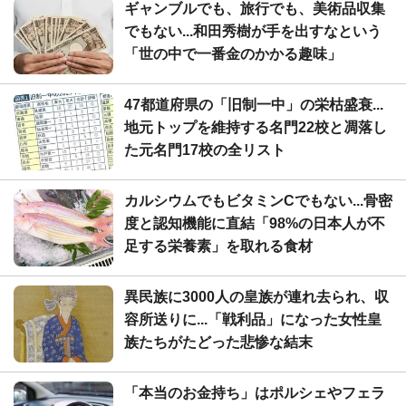
ギャンブルでも、旅行でも、美術品収集
でもない...和田秀樹が手を出すなという
「世の中で一番金のかかる趣味」
47都道府県の「旧制一中」の栄枯盛衰...
地元トップを維持する名門22校と凋落し
た元名門17校の全リスト
カルシウムでもビタミンCでもない...骨密
度と認知機能に直結「98%の日本人が不
足する栄養素」を取れる食材
異民族に3000人の皇族が連れ去られ、収
容所送りに...「戦利品」になった女性皇
族たちがたどった悲惨な結末
「本当のお金持ち」はポルシェやフェラ