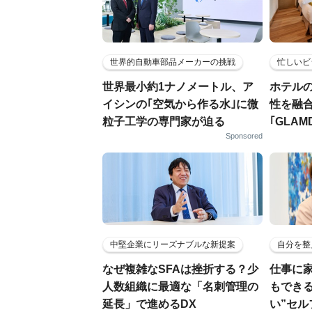
世界的自動車部品メーカーの挑戦
忙しいビ
世界最小約1ナノメートル、ア
ホテル
イシンの｢空気から作る水｣に微
性を融
粒子工学の専門家が迫る
｢GLAM
Sponsored
中堅企業にリーズナブルな新提案
自分を整
なぜ複雑なSFAは挫折する？少
仕事に
人数組織に最適な「名刺管理の
もでき
延長」で進めるDX
い”セ