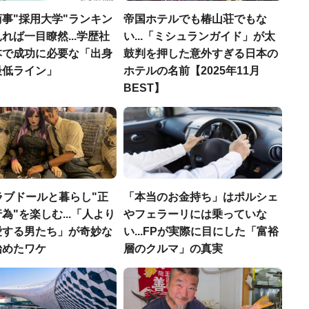
事"採用大学"ランキン
帝国ホテルでも椿山荘でもな
れば一目瞭然...学歴社
い...「ミシュランガイド」が太
本で成功に必要な「出身
鼓判を押した意外すぎる日本の
最低ライン」
ホテルの名前【2025年11月
BEST】
ラブドールと暮らし"正
「本当のお金持ち」はポルシェ
為"を楽しむ...「人より
やフェラーリには乗っていな
愛する男たち」が奇妙な
い...FPが実際に目にした「富裕
始めたワケ
層のクルマ」の真実