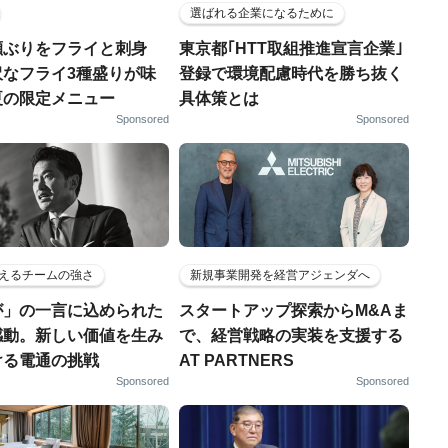
選ばれる企業になるために
瀬ぶりをフライと刺身
東京都｢HTT取組推進宣言企業｣
沢なフライ3種盛りが味
登録で環境配慮時代を勝ち抜く
夏の限定メニュー
具体策とは
Sponsored
Sponsored
えるチームの強さ
新規事業開発を経営アジェンダへ
が」の一言に込められた
スタートアップ探索からM&Aま
感動。新しい価値を生み
で、経営戦略の実装を支援する
ける電通の挑戦
AT PARTNERS
Sponsored
Sponsored