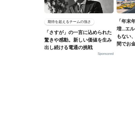
「年末年
期待を超えるチームの強さ
増...
「さすが」の一言に込められた
もない
驚きや感動。新しい価値を生み
間でお金
出し続ける電通の挑戦
Sponsored