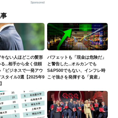
Sponsored
記事
デキない人ほどこの髪形
バフェットも「現金は危険だ」
る...相手から全く信頼
と警告した...オルカンでも
い「ビジネスで一発アウ
S&P500でもない、インフレ時
スタイル3選【2025年9
こそ強さを発揮する「資産」
T】