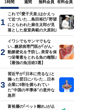
1時間
週間
無料会員
有料会員
これで｢愛子天皇｣はかえっ
て近づいた…島田裕巳｢野望
にとらわれた麻生太郎が見
落とした皇室典範の大原則｣
イワシでもサンマでもな
い...糖尿病専門医が｢がん･
動脈硬化を予防し､美背を保
つ栄養素をとれる魚の種類｣
【最強の魚活術3選】
習近平が｢日本に売るな｣と
煽った翌日にバレた…日本
企業に6割を握られてい
た"中国の半導体"の意外な
急所
富裕層の｢ペット離れ｣が止