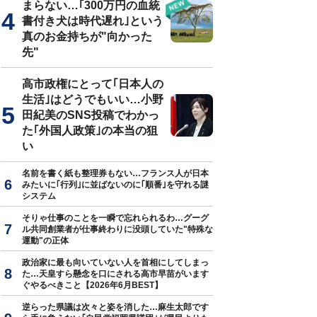
まらない…｢300万円の血統
書付き犬は時代遅れ｣という
真のお金持ちが"向かった
先"
高市政権にとって｢日本人の
生活｣はどうでもいい…小野
田紀美のSNS投稿でわかっ
た｢外国人政策｣の本当の狙
い
名前を書く紙も整理券もない…フランス人が日本
みたいに｢行列｣に並ばないのに｢順番｣を守れる謎
システム
そりゃ仕事のことを一瞬で忘れられるわ…グーグ
ル共同創業者が仕事終わりに没頭していた"特殊な
運動"の正体
政治家に最も向いていない人を首相にしてしまっ
た…天皇すら懸念を口にされる高市早苗がいます
ぐやるべきこと【2026年6月BEST】
逆らった県議は次々と姿を消した…麻生太郎です