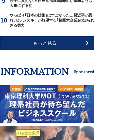
ら手に負えない｢自民党福岡県議団｣が県民よりも
大事にする掟
やっぱり｢日本の技術｣はすごかった…習近平が恐
れ､ゼレンスキーが熱望する｢超巨大企業｣の知られ
ざる実力
もっと見る
INFORMATION
Sponsored