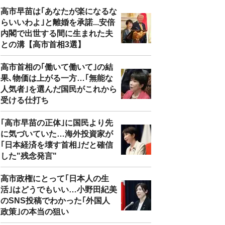
高市早苗は｢あなたが楽になるな
らいいわよ｣と離婚を承諾...安倍
内閣で出世する間に生まれた夫
との溝【高市首相3選】
高市首相の｢働いて働いて｣の結
果､物価は上がる一方…｢無能な
人気者｣を選んだ国民がこれから
受ける仕打ち
｢高市早苗の正体｣に国民より先
に気づいていた…海外投資家が
｢日本経済を壊す首相｣だと確信
した"残念発言"
高市政権にとって｢日本人の生
活｣はどうでもいい…小野田紀美
のSNS投稿でわかった｢外国人
政策｣の本当の狙い