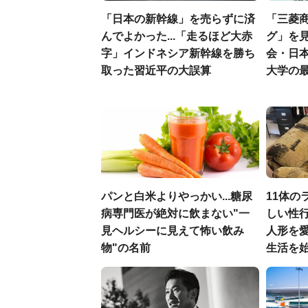
「日本の新幹線」を売らずに済
「三菱商
んでよかった...「走るほど大赤
グ」を見
字」インドネシア新幹線を勝ち
会・日
取った習近平の大誤算
大学の
パンと白米よりやっかい...糖尿
11体の
病専門医が絶対に飲まない"一
しい性行
見ヘルシーに見えて怖い飲み
人形を
物"の名前
生活を