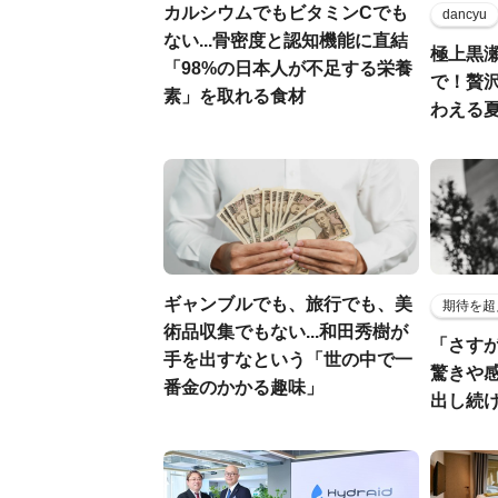
カルシウムでもビタミンCでも
dancyu
ない...骨密度と認知機能に直結
極上黒
「98%の日本人が不足する栄養
で！贅
素」を取れる食材
わえる
ギャンブルでも、旅行でも、美
期待を超
術品収集でもない...和田秀樹が
「さす
手を出すなという「世の中で一
驚きや
番金のかかる趣味」
出し続