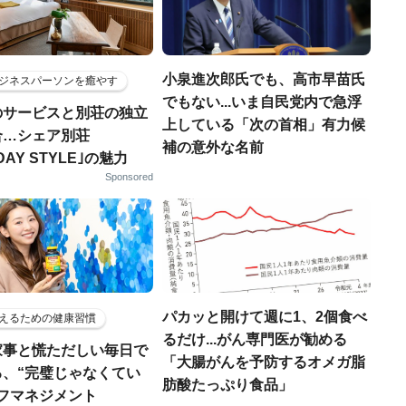
小泉進次郎氏でも、高市早苗氏
ジネスパーソンを癒やす
でもない...いま自民党内で急浮
のサービスと別荘の独立
上している「次の首相」有力候
合…シェア別荘
補の意外な名前
DAY STYLE｣の魅力
Sponsored
パカッと開けて週に1、2個食べ
えるための健康習慣
るだけ...がん専門医が勧める
家事と慌ただしい毎日で
「大腸がんを予防するオメガ脂
る、“完璧じゃなくてい
肪酸たっぷり食品」
ルフマネジメント