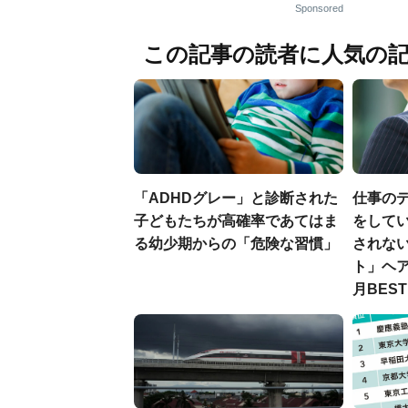
Sponsored
この記事の読者に人気の
「ADHDグレー」と診断された
仕事の
子どもたちが高確率であてはま
をしてい
る幼少期からの「危険な習慣」
されな
ト」ヘア
月BES