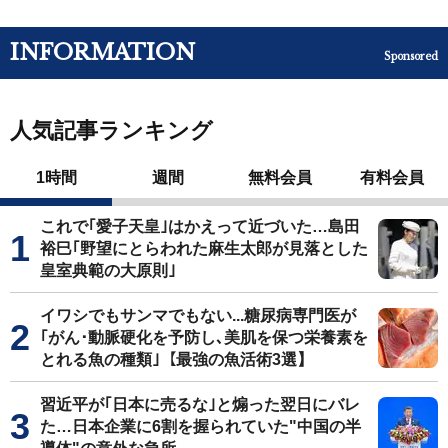
INFORMATION
Sponsored
人気記事ランキング
1時間
週間
無料会員
有料会員
これで｢愛子天皇｣はかえって近づいた…島田
裕巳｢野望にとらわれた麻生太郎が見落とした
皇室典範の大原則｣
イワシでもサンマでもない...糖尿病専門医が
｢がん･動脈硬化を予防し､美肌を保つ栄養素を
とれる魚の種類｣【最強の魚活術3選】
習近平が｢日本に売るな｣と煽った翌日にバレ
た…日本企業に6割を握られていた"中国の半