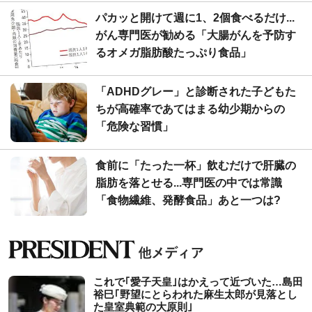
パカッと開けて週に1、2個食べるだけ...
がん専門医が勧める「大腸がんを予防す
るオメガ脂肪酸たっぷり食品」
「ADHDグレー」と診断された子どもた
ちが高確率であてはまる幼少期からの
「危険な習慣」
食前に「たった一杯」飲むだけで肝臓の
脂肪を落とせる...専門医の中では常識
「食物繊維、発酵食品」あと一つは?
これで｢愛子天皇｣はかえって近づいた…島田
裕巳｢野望にとらわれた麻生太郎が見落とし
た皇室典範の大原則｣