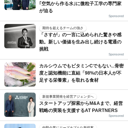
｢空気から作る水｣に微粒子工学の専門家
が迫る
Sponsored
期待を超えるチームの強さ
「さすが」の一言に込められた驚きや感
動。新しい価値を生み出し続ける電通の
挑戦
Sponsored
カルシウムでもビタミンCでもない...骨密
度と認知機能に直結「98%の日本人が不
足する栄養素」を取れる食材
新規事業開発を経営アジェンダへ
スタートアップ探索からM&Aまで、経営
戦略の実装を支援するAT PARTNERS
Sponsored
中堅企業にリーズナブルな新提案