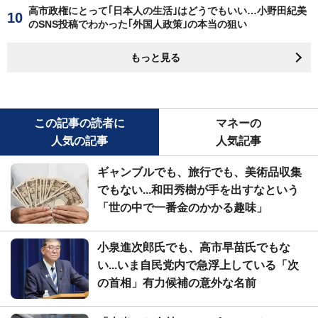
高市政権にとって｢日本人の生活｣はどうでもいい…小野田紀美
のSNS投稿でわかった｢外国人政策｣の本当の狙い
もっと見る
この記事の読者に
マネーの
人気の記事
人気記事
ギャンブルでも、旅行でも、美術品収集
でもない...和田秀樹が手を出すなという
「世の中で一番金のかかる趣味」
小泉進次郎氏でも、高市早苗氏でもな
い...いま自民党内で急浮上している「次
の首相」有力候補の意外な名前