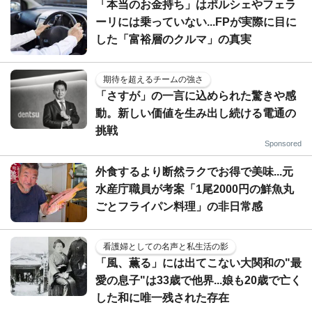
「本当のお金持ち」はポルシェやフェラ
ーリには乗っていない...FPが実際に目に
した「富裕層のクルマ」の真実
期待を超えるチームの強さ
「さすが」の一言に込められた驚きや感
動。新しい価値を生み出し続ける電通の
挑戦
Sponsored
外食するより断然ラクでお得で美味...元
水産庁職員が考案「1尾2000円の鮮魚丸
ごとフライパン料理」の非日常感
看護婦としての名声と私生活の影
「風、薫る」には出てこない大関和の"最
愛の息子"は33歳で他界...娘も20歳で亡く
した和に唯一残された存在