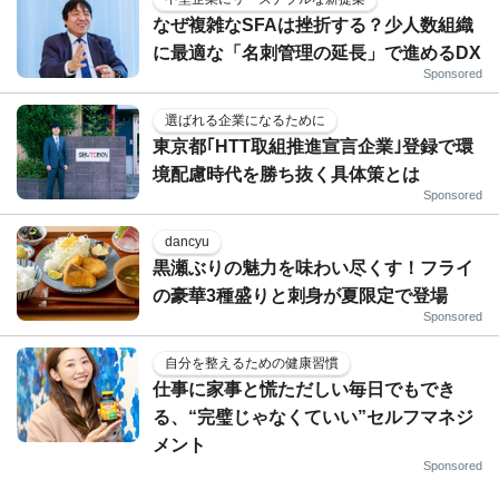
なぜ複雑なSFAは挫折する？少人数組織
に最適な「名刺管理の延長」で進めるDX
Sponsored
選ばれる企業になるために
東京都｢HTT取組推進宣言企業｣登録で環
境配慮時代を勝ち抜く具体策とは
Sponsored
dancyu
黒瀬ぶりの魅力を味わい尽くす！フライ
の豪華3種盛りと刺身が夏限定で登場
Sponsored
自分を整えるための健康習慣
仕事に家事と慌ただしい毎日でもでき
る、“完璧じゃなくていい”セルフマネジ
メント
Sponsored