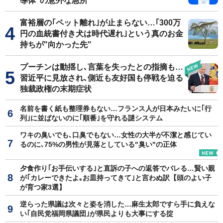
導体"の意外な急所
富裕層の｢ペット離れ｣が止まらない…｢300万
円の血統書付き犬は時代遅れ｣という真のお金
持ちが"向かった先"
プーチンは動揺し､言葉を失ったとの指摘も…
習近平に見放され､側近も友好国も停戦を迫る
独裁政権の末期症状
名前を書く紙も整理券もない…フランス人が日本みたいに｢行
列｣に並ばないのに｢順番｣を守れる謎システム
ワキの臭いでも､口臭でもない…女性の大半が不潔と感じてい
るのに､75%の男性が見落としている"臭い"の正体
夕食作り｢お手伝いする｣と直訴の子への返答でバレる…賢い親
が｢カレーできたよ｡お皿持ってきて｣と言わぬ訳【頭のよい子
が育つ家3選】
逆らった県議は次々と姿を消した…麻生太郎ですら手に負えな
い｢自民党福岡県議団｣が県民よりも大事にする掟