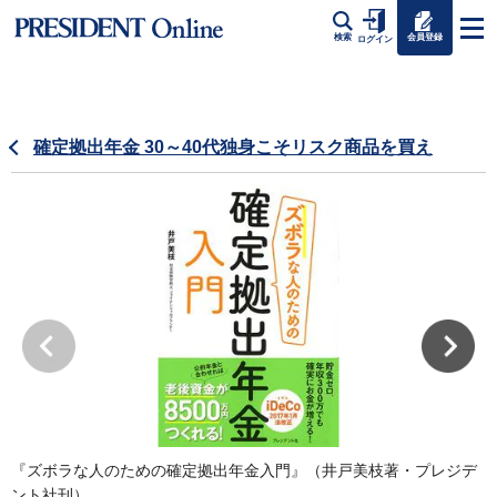
会員登録
検索
ログイン
確定拠出年金 30～40代独身こそリスク商品を買え
『ズボラな人のための確定拠出年金入門』（井戸美枝著・プレジデ
ント社刊）