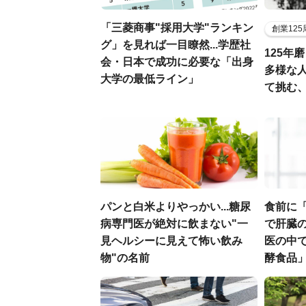
「三菱商事"採用大学"ランキン
創業12
グ」を見れば一目瞭然...学歴社
125年
会・日本で成功に必要な「出身
多様な
大学の最低ライン」
て挑む
パンと白米よりやっかい...糖尿
食前に
病専門医が絶対に飲まない"一
で肝臓の
見ヘルシーに見えて怖い飲み
医の中
物"の名前
酵食品