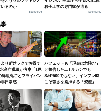
理をどうセルフマネジメ
イシンの｢空気から作る水｣に微
ているのか——
粒子工学の専門家が迫る
Sponsored
Sponsored
記事
るより断然ラクでお得で
バフェットも「現金は危険だ」
.元水産庁職員が考案「1尾
と警告した...オルカンでも
円の鮮魚丸ごとフライパン
S&P500でもない、インフレ時
の非日常感
こそ強さを発揮する「資産」