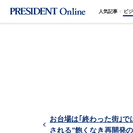
人気記事
ビジ
お台場は｢終わった街｣で
される"飽くなき再開発の