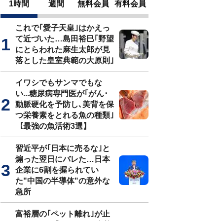
1時間
週間
無料会員
有料会員
これで｢愛子天皇｣はかえっ
て近づいた…島田裕巳｢野望
にとらわれた麻生太郎が見
落とした皇室典範の大原則｣
イワシでもサンマでもな
い...糖尿病専門医が｢がん･
動脈硬化を予防し､美背を保
つ栄養素をとれる魚の種類｣
【最強の魚活術3選】
習近平が｢日本に売るな｣と
煽った翌日にバレた…日本
企業に6割を握られてい
た"中国の半導体"の意外な
急所
富裕層の｢ペット離れ｣が止