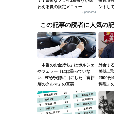
で！贅沢なフライ3種盛りが味
健康管
わえる夏の限定メニュー
ントし
Sponsored
この記事の読者に人気の
「本当のお金持ち」はポルシェ
外食す
やフェラーリには乗っていな
美味..
い...FPが実際に目にした「富裕
2000
層のクルマ」の真実
料理」