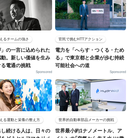
えるチームの強さ
官民で挑むHTTアクション
が」の一言に込められた
電力を「へらす・つくる・ため
感動。新しい価値を生み
る」で東京都と企業が歩む持続
ける電通の挑戦
可能社会への道
Sponsored
Sponsored
える運動と栄養の整え方
世界的自動車部品メーカーの挑戦
出し続ける人は、日々の
世界最小約1ナノメートル、ア