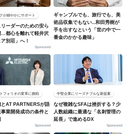
ギャンブルでも、旅行でも、美
クが細やかにサポート
術品収集でもない...和田秀樹が
スリーダーのための安ら
手を出すなという「世の中で一
間…都心を離れて軽井沢
番金のかかる趣味」
ェア別荘」へ！
Sponsored
トフォリオの変革に挑戦
中堅企業にリーズナブルな新提案
とAT PARTNERSが語
なぜ複雑なSFAは挫折する？少
規事業開発成功の条件と
人数組織に最適な「名刺管理の
因
延長」で進めるDX
Sponsored
Sponsored