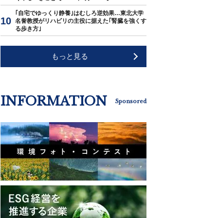
｢自宅でゆっくり静養｣はむしろ逆効果…東北大学
名誉教授がリハビリの主役に据えた｢腎臓を強くす
る歩き方｣
もっと見る
INFORMATION
Sponsored