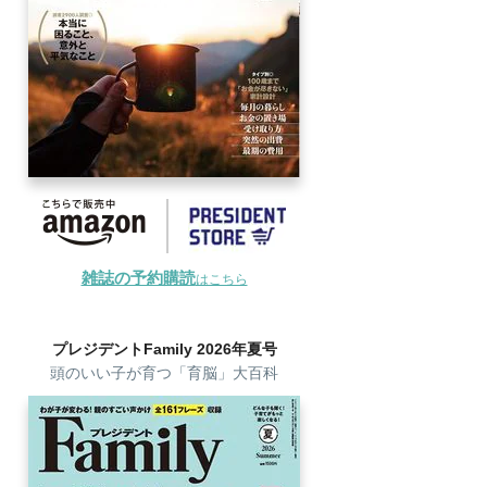
雑誌の予約購読
はこちら
プレジデントFamily 2026年夏号
頭のいい子が育つ「育脳」大百科