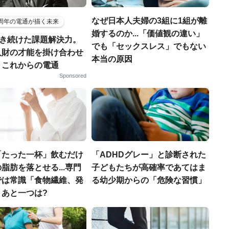
なぜ日本人夫婦の3組に1組が離
5周年の電通が描く未来
婚するのか...「価値観の違い」
磨き続けた課題解決力。
でも「セックスレス」でもない
人財の才能を掛け合わせ
本当の原因
、これからの電通
Sponsored
「たった一杯」飲むだけ
「ADHDグレー」と診断された
脂肪を落とせる...専門
子どもたちが高確率であてはま
では常識「食物繊維、発
る幼少期からの「危険な習慣」
」あと一つは?