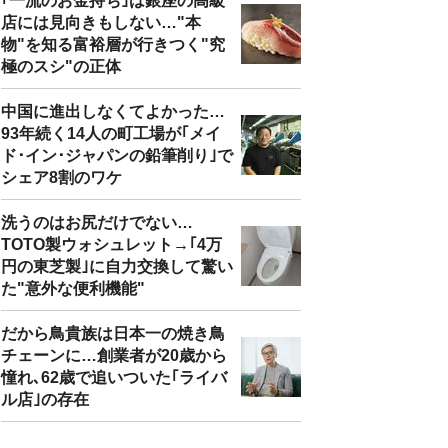
｢一流のお金持ち｣は銀座の高級
店には見向きもしない…"本
物"を知る富裕層が行きつく"究
極のスシ"の正体
中国に進出しなくてよかった…
93年続く14人の町工場が｢メイ
ド･イン･ジャパンの鉛筆削り｣で
シェア8割のワケ
洗うのはお尻だけでない…
TOTO製ウォシュレット→｢4万
円の東芝製｣に自力交換して驚い
た"意外な便利機能"
だから鳥貴族は日本一の焼き鳥
チェーンに…創業者が20歳から
憧れ､62歳で追いついた｢ライバ
ル店｣の存在