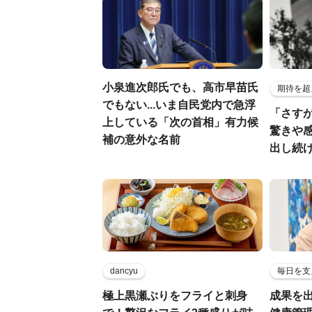
小泉進次郎氏でも、高市早苗氏
期待を超
でもない...いま自民党内で急浮
「さす
上している「次の首相」有力候
驚きや
補の意外な名前
出し続
dancyu
毎日を支
極上黒瀬ぶりをフライと刺身
成果を