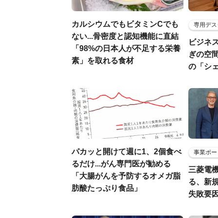
カルシウムでもビタミンCでも
専用デス
ない...骨密度と認知機能に直結
ビジネ
「98%の日本人が不足する栄養
ぎの空
素」を取れる食材
の「シ
パカッと開けて週に1、2個食べ
事業ポー
るだけ...がん専門医が勧める
三菱電機
「大腸がんを予防するオメガ脂
る、新
肪酸たっぷり食品」
失敗要