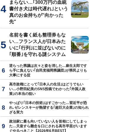
まらない…｢300万円の血統
書付き犬は時代遅れ｣という
真のお金持ちが"向かった
先"
名前を書く紙も整理券もな
い…フランス人が日本みた
いに｢行列｣に並ばないのに
｢順番｣を守れる謎システム
逆らった県議は次々と姿を消した…麻生太郎です
ら手に負えない｢自民党福岡県議団｣が県民よりも
大事にする掟
高市政権にとって｢日本人の生活｣はどうでもい
い…小野田紀美のSNS投稿でわかった｢外国人政
策｣の本当の狙い
やっぱり｢日本の技術｣はすごかった…習近平が恐
れ､ゼレンスキーが熱望する｢超巨大企業｣の知られ
ざる実力
政治家に最も向いていない人を首相にしてしまっ
た…天皇すら懸念を口にされる高市早苗がいます
ぐやるべきこと【2026年6月BEST】