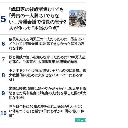
｢織田家の後継者選び｣でも
｢秀吉の一人勝ち｣でもな
い…清洲会議で信長の息子2
人が争った"本当の争点"
信長を支える四天王の一人だったのに…秀吉にハ
メられて｢清須会議｣に出席できなかった武将の哀
れな末路
鉄と鋼鉄の違いを知らなかったために1700万人超
が死亡…毛沢東の｢大躍進政策｣の悲劇的結末
不足すると｢うつ病｣が増え､子どものIQに影響…東
大教授｢脳のために欠かせないスーパーにある食
材｣
米国は曖昧､韓国は冷ややかだったが…習近平を激
怒させた高市発言に｢無言の支持｣を示した国の｢大
胆な手法｣
見た目年齢に40歳の差を生む…医師が｢太りにく
い体をつくる｣と話す1日にわずか10回の"脱ET体
操"