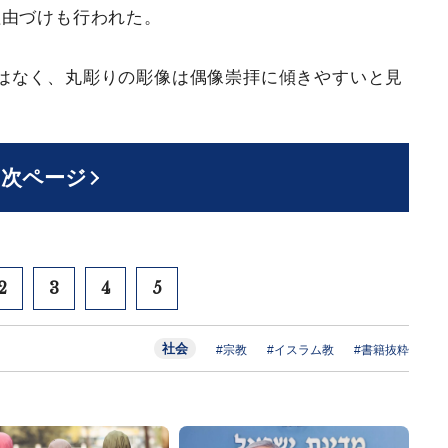
理由づけも行われた。
はなく、丸彫りの彫像は偶像崇拝に傾きやすいと見
次ページ
2
3
4
5
社会
#宗教
#イスラム教
#書籍抜粋