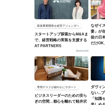
なぜイ
新規事業開発を経営アジェンダへ
妻」が合
スタートアップ探索からM&Aま
徒の日
で、経営戦略の実装を支援する
だけOK
AT PARTNERS
Sponsored
ダヴィ
専用デスクが細やかにサポート
ない..
ビジネスリーダーのための安ら
「知識
ぎの空間…都心を離れて軽井沢
楽しめ