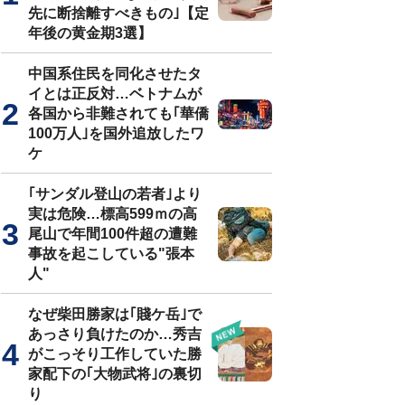
先に断捨離すべきもの｣【定
年後の黄金期3選】
中国系住民を同化させたタ
イとは正反対…ベトナムが
各国から非難されても｢華僑
100万人｣を国外追放したワ
ケ
｢サンダル登山の若者｣より
実は危険…標高599ｍの高
尾山で年間100件超の遭難
事故を起こしている"張本
人"
なぜ柴田勝家は｢賤ケ岳｣で
あっさり負けたのか…秀吉
がこっそり工作していた勝
家配下の｢大物武将｣の裏切
り