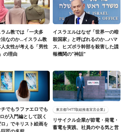
スラム教では「一夫多
イスラエルはなぜ「世界一の暗
法なのか...イスラム教
殺国家」と呼ばれるのか...ハマ
本人女性が考える「男性
ス、ヒズボラ幹部を殺害した諜
」の理由
報機関の"神話"
ンチでもラファエロでも
東京都｢HTT取組推進宣言企業｣
.プロが入門編として説く
リサイクル企業が節電・発電・
ゼロ」でキリスト絵画を
蓄電を実践、社員のやる気と営
る巨匠の名前