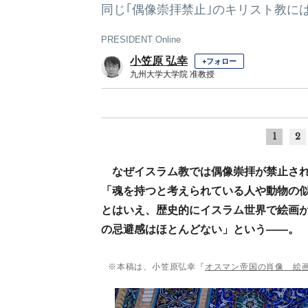
同じ｢偶像崇拝禁止｣のキリスト教に
PRESIDENT Online
小笠原 弘幸
+フォロー
九州大学大学院 准教授
1
2
なぜイスラム教では偶像崇拝が禁止さ
「魂を持つと考えられている人や動物の
とはいえ、歴史的にイスラム世界で絵画
の忌避感はほとんどない」という――。
※本稿は、小笠原弘幸『
オスマン帝国の肖像 絵