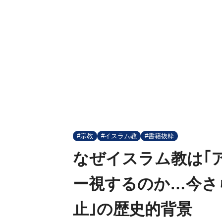
#宗教
#イスラム教
#書籍抜粋
なぜイスラム教は｢
ー視するのか…今さ
止｣の歴史的背景