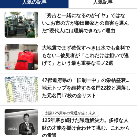
人気の記事
人気記事
「秀吉と一緒になるのがイヤ」ではな
い...お市の方が柴田勝家との自害を選ん
だ"現代人には理解できない"理由
大地震でまず確保すべきは水でも食料で
もない...被災者が「これだけは担いで逃
げて」という最も重要なモノ2選
47都道府県の「旧制一中」の栄枯盛衰...
地元トップを維持する名門22校と凋落し
た元名門17校の全リスト
創業125周年の電通が描く未来
125年磨き続けた課題解決力。多様な人
財の才能を掛け合わせて挑む、これから
の電通