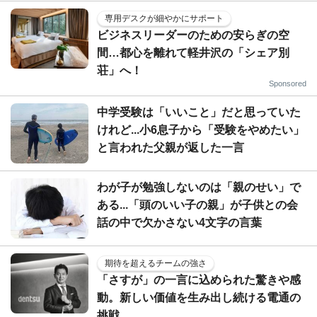
専用デスクが細やかにサポート
ビジネスリーダーのための安らぎの空
間…都心を離れて軽井沢の「シェア別
荘」へ！
Sponsored
中学受験は「いいこと」だと思っていた
けれど...小6息子から「受験をやめたい」
と言われた父親が返した一言
わが子が勉強しないのは「親のせい」で
ある...「頭のいい子の親」が子供との会
話の中で欠かさない4文字の言葉
期待を超えるチームの強さ
「さすが」の一言に込められた驚きや感
動。新しい価値を生み出し続ける電通の
挑戦