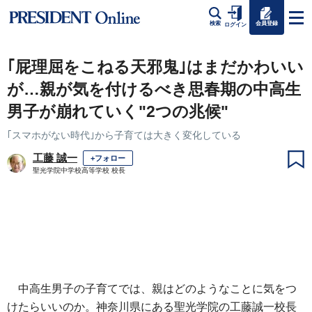
会員登録
検索
ログイン
｢屁理屈をこねる天邪鬼｣はまだかわいい
が…親が気を付けるべき思春期の中高生
男子が崩れていく"2つの兆候"
｢スマホがない時代｣から子育ては大きく変化している
工藤 誠一
+フォロー
聖光学院中学校高等学校 校長
中高生男子の子育てでは、親はどのようなことに気をつ
けたらいいのか。神奈川県にある聖光学院の工藤誠一校長