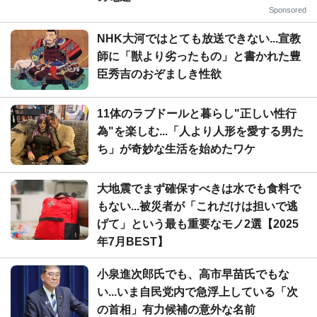
Sponsored
NHK大河ではとても放送できない...宣教
師に「獣より劣ったもの」と書かれた豊
臣秀吉のおぞましき性欲
11体のラブドールと暮らし"正しい性行
為"を楽しむ...「人より人形を愛する男た
ち」が奇妙な生活を始めたワケ
大地震でまず確保すべきは水でも食料で
もない...被災者が「これだけは担いで逃
げて」という最も重要なモノ2選【2025
年7月BEST】
小泉進次郎氏でも、高市早苗氏でもな
い...いま自民党内で急浮上している「次
の首相」有力候補の意外な名前