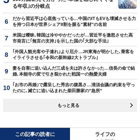
る年収｣の分岐点
だから習近平は心底焦っている…中国のITもEVも壊滅させる力
を持つ日本が世界シェア8割を握る"素材"の名前
米国は曖昧､韓国は冷ややかだったが…習近平を激怒させた高
市発言に｢無言の支持｣を示した国の｢大胆な手法｣
｢外国人観光客や子連れ｣より厄介…JR東海が明かした､乗客を
イライラさせる｢令和の新幹線2大トラブル｣
妻を自害に追い込んだ三成を夫は許さなかった…信長の命で結
婚､本能寺の変で引き裂かれた戦国一の熱愛夫婦
｢お市の再婚｣で露呈した秀吉の腹黒さ…清須会議の約束を守っ
たのに､滅亡に追い込まれた柴田勝家の"急所"
もっと見る
この記事の読者に
ライフの