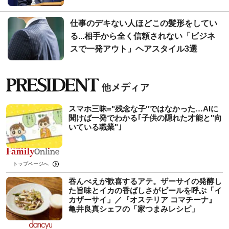
仕事のデキない人ほどこの髪形をしてい
る...相手から全く信頼されない「ビジネ
スで一発アウト」ヘアスタイル3選
スマホ三昧="残念な子"ではなかった…AIに
聞けば一発でわかる｢子供の隠れた才能と"向
いている職業"｣
トップページへ
吞んべえが歓喜するアテ。ザーサイの発酵し
た旨味とイカの香ばしさがビールを呼ぶ「イ
カザーサイ」／『オステリア コマチーナ』
⻲井良真シェフの「家つまみレシピ」