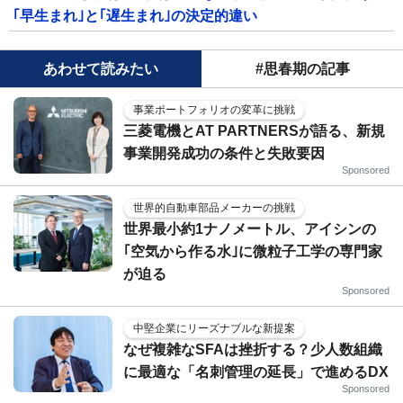
｢早生まれ｣と｢遅生まれ｣の決定的違い
あわせて読みたい
#思春期の記事
事業ポートフォリオの変革に挑戦
三菱電機とAT PARTNERSが語る、新規
事業開発成功の条件と失敗要因
Sponsored
世界的自動車部品メーカーの挑戦
世界最小約1ナノメートル、アイシンの
｢空気から作る水｣に微粒子工学の専門家
が迫る
Sponsored
中堅企業にリーズナブルな新提案
なぜ複雑なSFAは挫折する？少人数組織
に最適な「名刺管理の延長」で進めるDX
Sponsored