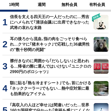
1時間
週間
無料会員
有料会員
信長を支える四天王の一人だったのに…秀吉
にハメられて｢清須会議｣に出席できなかった
武将の哀れな末路
耳の後ろから流血､指の肉をごっそり食べら
れ…クマに｢猪木キック｣で応戦した36歳男性
の"数十秒間の死闘"
襟付きなのに周囲から｢だらしない｣と思われ
る…帰省の際に選んではいけない｢ユニクロの
2990円のポロシャツ｣
額に貼る｢熱を冷ますシート｣でも､首にかける
｢ネッククーラー｣でもない…熱中症対策に最
も効果的なアイテム
｢高収入の人ほど幸せ｣は間違いだった…世界
160カ国研究で分かった｢幸福を感じにくくな