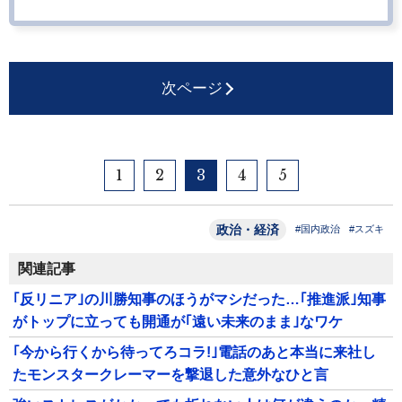
次ページ
1
2
3
4
5
政治・経済
#国内政治
#スズキ
関連記事
｢反リニア｣の川勝知事のほうがマシだった…｢推進派｣知事
がトップに立っても開通が｢遠い未来のまま｣なワケ
｢今から行くから待ってろコラ!｣電話のあと本当に来社し
たモンスタークレーマーを撃退した意外なひと言