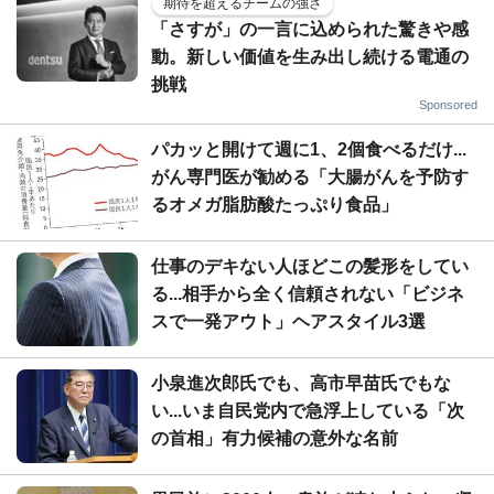
期待を超えるチームの強さ
「さすが」の一言に込められた驚きや感
動。新しい価値を生み出し続ける電通の
挑戦
Sponsored
パカッと開けて週に1、2個食べるだけ...
がん専門医が勧める「大腸がんを予防す
るオメガ脂肪酸たっぷり食品」
仕事のデキない人ほどこの髪形をしてい
る...相手から全く信頼されない「ビジネ
スで一発アウト」ヘアスタイル3選
小泉進次郎氏でも、高市早苗氏でもな
い...いま自民党内で急浮上している「次
の首相」有力候補の意外な名前