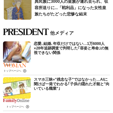
異民族に3000人の皇族が連れ去られ、収
容所送りに...「戦利品」になった女性皇
族たちがたどった悲惨な結末
恋愛､結婚､年収だけではない…1万6000人
×28年追跡調査で判明した｢容姿と寿命｣の無
視できない関係
トップページへ
スマホ三昧="残念な子"ではなかった…AIに
聞けば一発でわかる｢子供の隠れた才能と"向
いている職業"｣
トップページへ