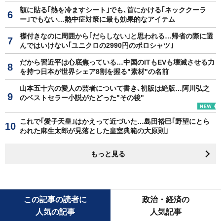
額に貼る｢熱を冷ますシート｣でも､首にかける｢ネッククーラ
ー｣でもない…熱中症対策に最も効果的なアイテム
襟付きなのに周囲から｢だらしない｣と思われる…帰省の際に選
んではいけない｢ユニクロの2990円のポロシャツ｣
だから習近平は心底焦っている…中国のITもEVも壊滅させる力
を持つ日本が世界シェア8割を握る"素材"の名前
山本五十六の愛人の芸者について書き､初版は絶版…阿川弘之
のベストセラー小説がたどった"その後"
これで｢愛子天皇｣はかえって近づいた…島田裕巳｢野望にとら
われた麻生太郎が見落とした皇室典範の大原則｣
もっと見る
この記事の読者に
政治・経済の
人気の記事
人気記事