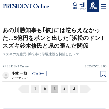
会員登録
検索
ログイン
あの川勝知事も｢彼｣には逆らえなかっ
た…5億円をポンと出した｢浜松のドン｣
スズキ鈴木修氏と県の歪んだ関係
スズキのお膝元､浜松市に球場建設を切望したワケ
PRESIDENT Online
2025/05/01 8:00
小林 一哉
+フォロー
ジャーナリスト
1
2
3
4
5