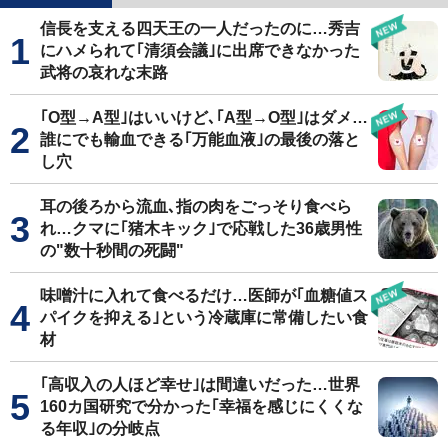
信長を支える四天王の一人だったのに…秀吉
にハメられて｢清須会議｣に出席できなかった
武将の哀れな末路
｢O型→A型｣はいいけど､｢A型→O型｣はダメ…
誰にでも輸血できる｢万能血液｣の最後の落と
し穴
耳の後ろから流血､指の肉をごっそり食べら
れ…クマに｢猪木キック｣で応戦した36歳男性
の"数十秒間の死闘"
味噌汁に入れて食べるだけ…医師が｢血糖値ス
パイクを抑える｣という冷蔵庫に常備したい食
材
｢高収入の人ほど幸せ｣は間違いだった…世界
160カ国研究で分かった｢幸福を感じにくくな
る年収｣の分岐点