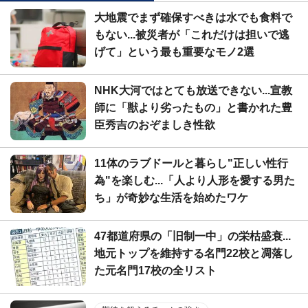
大地震でまず確保すべきは水でも食料で
もない...被災者が「これだけは担いで逃
げて」という最も重要なモノ2選
NHK大河ではとても放送できない...宣教
師に「獣より劣ったもの」と書かれた豊
臣秀吉のおぞましき性欲
11体のラブドールと暮らし"正しい性行
為"を楽しむ...「人より人形を愛する男た
ち」が奇妙な生活を始めたワケ
47都道府県の「旧制一中」の栄枯盛衰...
地元トップを維持する名門22校と凋落し
た元名門17校の全リスト