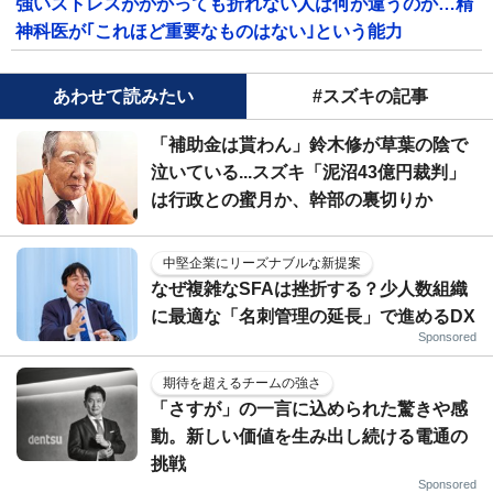
強いストレスがかかっても折れない人は何が違うのか…精
神科医が｢これほど重要なものはない｣という能力
あわせて読みたい
#スズキの記事
「補助金は貰わん」鈴木修が草葉の陰で
泣いている...スズキ「泥沼43億円裁判」
は行政との蜜月か、幹部の裏切りか
中堅企業にリーズナブルな新提案
なぜ複雑なSFAは挫折する？少人数組織
に最適な「名刺管理の延長」で進めるDX
Sponsored
期待を超えるチームの強さ
「さすが」の一言に込められた驚きや感
動。新しい価値を生み出し続ける電通の
挑戦
Sponsored