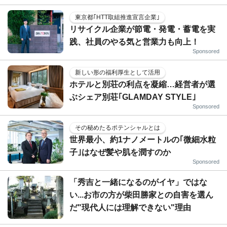
東京都｢HTT取組推進宣言企業｣
リサイクル企業が節電・発電・蓄電を実
践、社員のやる気と営業力も向上！
Sponsored
新しい形の福利厚生として活用
ホテルと別荘の利点を凝縮…経営者が選
ぶシェア別荘｢GLAMDAY STYLE｣
Sponsored
その秘めたるポテンシャルとは
世界最小、約1ナノメートルの｢微細水粒
子｣はなぜ髪や肌を潤すのか
Sponsored
「秀吉と一緒になるのがイヤ」ではな
い...お市の方が柴田勝家との自害を選ん
だ"現代人には理解できない"理由