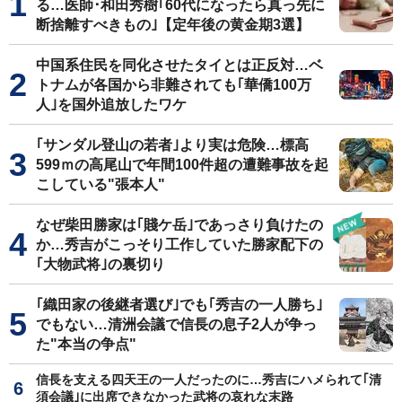
る…医師･和田秀樹｢60代になったら真っ先に
断捨離すべきもの｣【定年後の黄金期3選】
中国系住民を同化させたタイとは正反対…ベ
トナムが各国から非難されても｢華僑100万
人｣を国外追放したワケ
｢サンダル登山の若者｣より実は危険…標高
599ｍの高尾山で年間100件超の遭難事故を起
こしている"張本人"
なぜ柴田勝家は｢賤ケ岳｣であっさり負けたの
か…秀吉がこっそり工作していた勝家配下の
｢大物武将｣の裏切り
｢織田家の後継者選び｣でも｢秀吉の一人勝ち｣
でもない…清洲会議で信長の息子2人が争っ
た"本当の争点"
信長を支える四天王の一人だったのに…秀吉にハメられて｢清
須会議｣に出席できなかった武将の哀れな末路