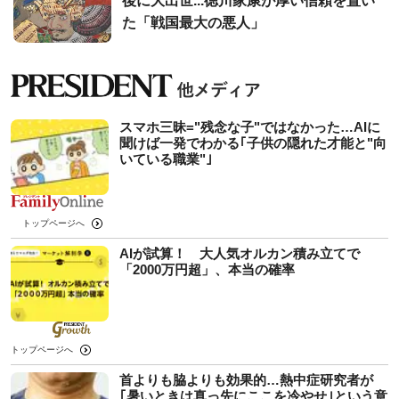
後に大出世...徳川家康が厚い信頼を置い
た「戦国最大の悪人」
スマホ三昧="残念な子"ではなかった…AIに
聞けば一発でわかる｢子供の隠れた才能と"向
いている職業"｣
トップページへ
AIが試算！ 大人気オルカン積み立てで
「2000万円超」、本当の確率
トップページへ
首よりも脇よりも効果的…熱中症研究者が
｢暑いときは真っ先にここを冷やせ｣という意