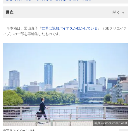
目次
※本稿は、栗山直子『
世界は認知バイアスが動かしている
』（SBクリエイテ
ィブ）の一部を再編集したものです。
写真＝iStock.com／west
※写真はイメージです