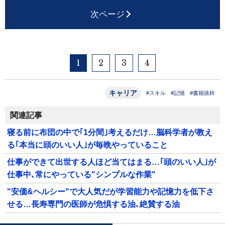
次ページ
1
2
3
4
キャリア
#スキル
#記憶
#書籍抜粋
関連記事
寝る前に布団の中で｢1分間｣考えるだけ…脳科学者が教え
る｢本当に頭のいい人｣が毎晩やっていること
仕事ができて出世する人ほど当てはまる…｢頭のいい人｣が
仕事中､常にやっている"シンプルな作業"
"安価&ヘルシー"で大人気だが学習能力や記憶力を低下さ
せる…長寿専門の医師が危惧する油､絶賛する油