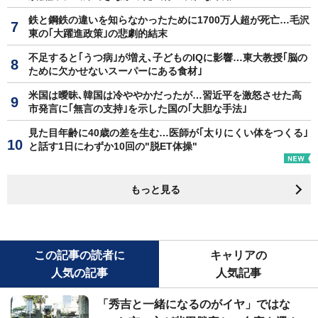
鉄と鋼鉄の違いを知らなかったために1700万人超が死亡…毛沢
東の｢大躍進政策｣の悲劇的結末
不足すると｢うつ病｣が増え､子どものIQに影響…東大教授｢脳の
ために欠かせないスーパーにある食材｣
米国は曖昧､韓国は冷ややかだったが…習近平を激怒させた高
市発言に｢無言の支持｣を示した国の｢大胆な手法｣
見た目年齢に40歳の差を生む…医師が｢太りにくい体をつくる｣
と話す1日にわずか10回の"脱ET体操"
もっと見る
この記事の読者に
キャリアの
人気の記事
人気記事
「秀吉と一緒になるのがイヤ」ではな