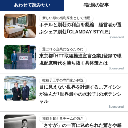
あわせて読みたい
#記憶の記事
新しい形の福利厚生として活用
ホテルと別荘の利点を凝縮…経営者が選
ぶシェア別荘｢GLAMDAY STYLE｣
Sponsored
選ばれる企業になるために
東京都｢HTT取組推進宣言企業｣登録で環
境配慮時代を勝ち抜く具体策とは
Sponsored
微粒子工学の専門家が解説
目に見えない世界を計測する…アイシン
が生んだ｢世界最小の水粒子｣のポテンシ
ャル
Sponsored
期待を超えるチームの強さ
「さすが」の一言に込められた驚きや感