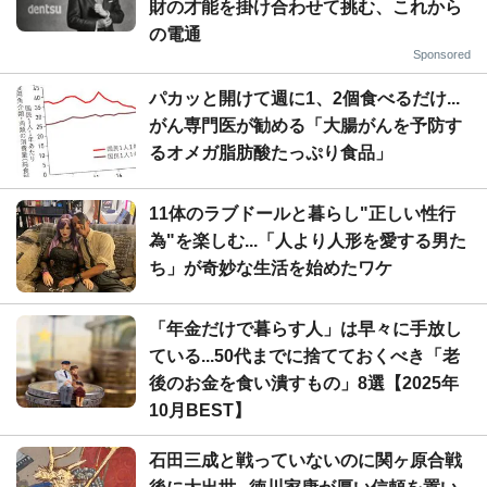
財の才能を掛け合わせて挑む、これから
の電通
Sponsored
パカッと開けて週に1、2個食べるだけ...
がん専門医が勧める「大腸がんを予防す
るオメガ脂肪酸たっぷり食品」
11体のラブドールと暮らし"正しい性行
為"を楽しむ...「人より人形を愛する男た
ち」が奇妙な生活を始めたワケ
「年金だけで暮らす人」は早々に手放し
ている...50代までに捨てておくべき「老
後のお金を食い潰すもの」8選【2025年
10月BEST】
石田三成と戦っていないのに関ヶ原合戦