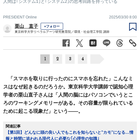
人間は｢システム1｣と｢システム2｣の思考回路を持っている
PRESIDENT Online
2025/03/30 8:00
栗山 直子
+フォロー
東京科学大学リベラルアーツ研究教育院／環境・社会理工学院 講師
1
2
3
4
「スマホを取りに行ったのにスマホを忘れた」こんなミ
スはなぜ起きるのだろうか。東京科学大学講師で認知心理
学者の栗山直子さんは「人間の脳にはパソコンでいうとこ
ろのワーキングメモリーがある。その容量が限られている
ために起こる現象だ」という――。
関連記事
【第1回】どんなに頭の良い人でもこれを知らないと"カモ"になる…情
報と時間に追われる現代人に必要な｢心理学の知識｣