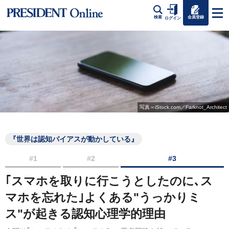
会員登録
検索
ログイン
写真＝iStock.com／Farknot_Architect
『世界は認知バイアスが動かしている』
#1
#2
#3
｢スマホを取りに行こうとしたのに､ス
マホを忘れた｣よくある"うっかりミ
ス"が起きる認知心理学的理由