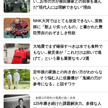
い...お市の方が柴田勝家との自害を選ん
だ"現代人には理解できない"理由
NHK大河ではとても放送できない...宣教
師に「獣より劣ったもの」と書かれた豊
臣秀吉のおぞましき性欲
大地震でまず確保すべきは水でも食料で
もない...被災者が「これだけは担いで逃
げて」という最も重要なモノ2選
定年後の家族との向き合い方がわからな
い...そう悩む人に佐藤優が「鬼滅の刃が
参考になる」と話すワケ
創業125周年の電通が描く未来
125年磨き続けた課題解決力。多様な人