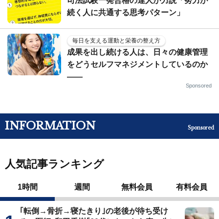
司法試験一発合格の達人が力説「努力が
続く人に共通する思考パターン」
毎日を支える運動と栄養の整え方
成果を出し続ける人は、日々の健康管理
をどうセルフマネジメントしているのか
——
Sponsored
INFORMATION
Sponsored
人気記事ランキング
1時間
週間
無料会員
有料会員
｢転倒→骨折→寝たきり｣の老後が待ち受け