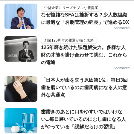
中堅企業にリーズナブルな新提案
なぜ複雑なSFAは挫折する？少人数組織
に最適な「名刺管理の延長」で進めるDX
Sponsored
創業125周年の電通が描く未来
125年磨き続けた課題解決力。多様な人
財の才能を掛け合わせて挑む、これから
の電通
Sponsored
「日本人が歯を失う原因第1位」毎日3回
歯を磨いているのに歯周病になる人の意
外な共通点
歯磨きのあとに口をゆすいではいけな
い...毎日磨いているのにむし歯になる人
がやっている「誤解だらけの習慣」