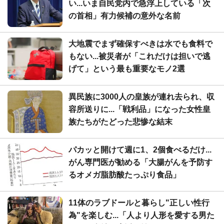
い...いま自民党内で急浮上している「次
の首相」有力候補の意外な名前
大地震でまず確保すべきは水でも食料で
もない...被災者が「これだけは担いで逃
げて」という最も重要なモノ2選
異民族に3000人の皇族が連れ去られ、収
容所送りに...「戦利品」になった女性皇
族たちがたどった悲惨な結末
パカッと開けて週に1、2個食べるだけ...
がん専門医が勧める「大腸がんを予防す
るオメガ脂肪酸たっぷり食品」
11体のラブドールと暮らし"正しい性行
為"を楽しむ...「人より人形を愛する男た