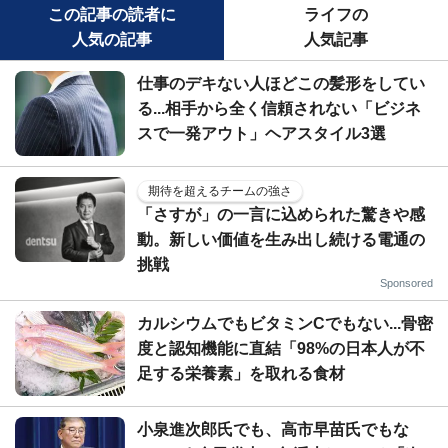
この記事の読者に
ライフの
人気の記事
人気記事
仕事のデキない人ほどこの髪形をしてい
る...相手から全く信頼されない「ビジネ
スで一発アウト」ヘアスタイル3選
期待を超えるチームの強さ
「さすが」の一言に込められた驚きや感
動。新しい価値を生み出し続ける電通の
挑戦
Sponsored
カルシウムでもビタミンCでもない...骨密
度と認知機能に直結「98%の日本人が不
足する栄養素」を取れる食材
小泉進次郎氏でも、高市早苗氏でもな