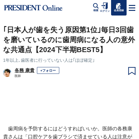
会員登録
検索
ログイン
｢日本人が歯を失う原因第1位｣毎日3回歯
を磨いているのに歯周病になる人の意外
な共通点【2024下半期BEST5】
1年以上､歯医者に行っていない人は｢ほぼ確定｣
各務 康貴
+フォロー
医師
歯周病を予防するにはどうすればいいか。医師の各務康
貴さんは「口腔ケアを歯ブラシで済ませている人は注意が