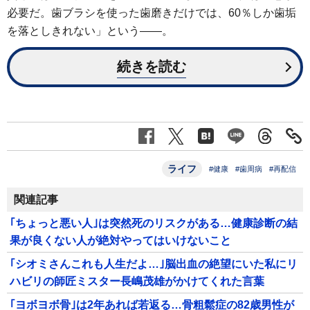
必要だ。歯ブラシを使った歯磨きだけでは、60％しか歯垢
を落としきれない」という――。
続きを読む
ライフ
#健康
#歯周病
#再配信
関連記事
｢ちょっと悪い人｣は突然死のリスクがある…健康診断の結
果が良くない人が絶対やってはいけないこと
｢シオミさんこれも人生だよ…｣脳出血の絶望にいた私にリ
ハビリの師匠ミスター長嶋茂雄がかけてくれた言葉
｢ヨボヨボ骨｣は2年あれば若返る…骨粗鬆症の82歳男性が