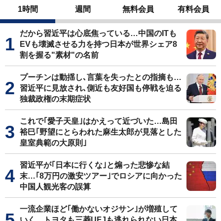
1時間
週間
無料会員
有料会員
だから習近平は心底焦っている…中国のITも
EVも壊滅させる力を持つ日本が世界シェア8
割を握る"素材"の名前
プーチンは動揺し､言葉を失ったとの指摘も…
習近平に見放され､側近も友好国も停戦を迫る
独裁政権の末期症状
これで｢愛子天皇｣はかえって近づいた…島田
裕巳｢野望にとらわれた麻生太郎が見落とした
皇室典範の大原則｣
習近平が｢日本に行くな｣と煽った悲惨な結
末…｢8万円の激安ツアー｣でロシアに向かった
中国人観光客の誤算
一流企業ほど｢働かないオジサン｣が増殖して
いく…トヨタも三菱UFJも逃れられない日本