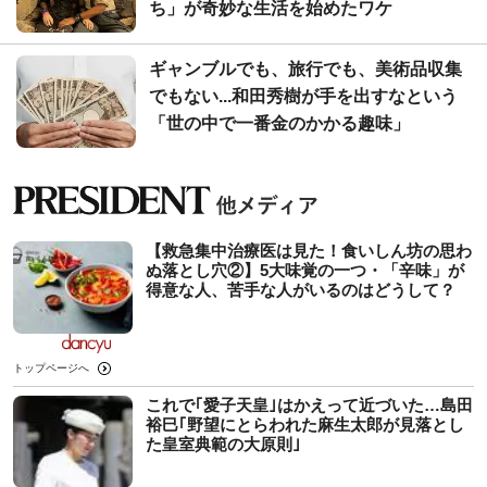
ち」が奇妙な生活を始めたワケ
ギャンブルでも、旅行でも、美術品収集
でもない...和田秀樹が手を出すなという
「世の中で一番金のかかる趣味」
【救急集中治療医は見た！食いしん坊の思わ
ぬ落とし穴②】5大味覚の一つ・「辛味」が
得意な人、苦手な人がいるのはどうして？
トップページへ
これで｢愛子天皇｣はかえって近づいた…島田
裕巳｢野望にとらわれた麻生太郎が見落とし
た皇室典範の大原則｣