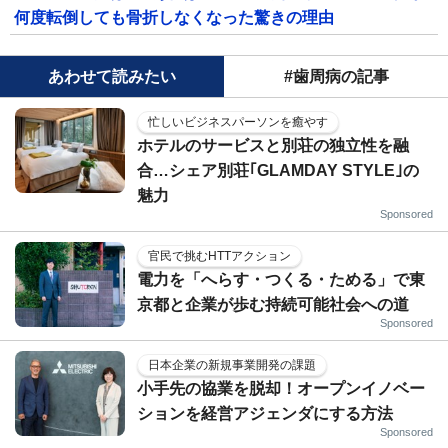
何度転倒しても骨折しなくなった驚きの理由
あわせて読みたい
#歯周病の記事
忙しいビジネスパーソンを癒やす
ホテルのサービスと別荘の独立性を融
合…シェア別荘｢GLAMDAY STYLE｣の
魅力
Sponsored
官民で挑むHTTアクション
電力を「へらす・つくる・ためる」で東
京都と企業が歩む持続可能社会への道
Sponsored
日本企業の新規事業開発の課題
小手先の協業を脱却！オープンイノベー
ションを経営アジェンダにする方法
Sponsored