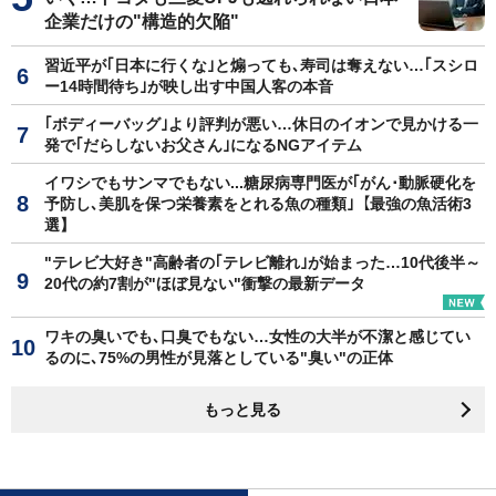
企業だけの"構造的欠陥"
習近平が｢日本に行くな｣と煽っても､寿司は奪えない…｢スシロ
ー14時間待ち｣が映し出す中国人客の本音
｢ボディーバッグ｣より評判が悪い…休日のイオンで見かける一
発で｢だらしないお父さん｣になるNGアイテム
イワシでもサンマでもない...糖尿病専門医が｢がん･動脈硬化を
予防し､美肌を保つ栄養素をとれる魚の種類｣【最強の魚活術3
選】
"テレビ大好き"高齢者の｢テレビ離れ｣が始まった…10代後半～
20代の約7割が"ほぼ見ない"衝撃の最新データ
ワキの臭いでも､口臭でもない…女性の大半が不潔と感じてい
るのに､75%の男性が見落としている"臭い"の正体
もっと見る