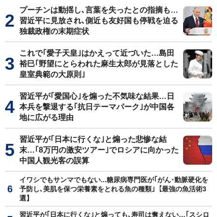
プーチンは動揺し､言葉を失ったとの指摘も…
習近平に見放され､側近も友好国も停戦を迫る
独裁政権の末期症状
これで｢愛子天皇｣はかえって近づいた…島田
裕巳｢野望にとらわれた麻生太郎が見落とした
皇室典範の大原則｣
習近平が｢愛国心｣を煽った不気味な結果…日
本兵を撃退する｢抗日テーマパーク｣が中国各
地に広がる理由
習近平が｢日本に行くな｣と煽った悲惨な結
末…｢8万円の激安ツアー｣でロシアに向かった
中国人観光客の誤算
イワシでもサンマでもない...糖尿病専門医が｢がん･動脈硬化を
予防し､美肌を保つ栄養素をとれる魚の種類｣【最強の魚活術3
選】
習近平が｢日本に行くな｣と煽っても､寿司は奪えない…｢スシロ