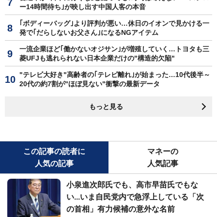
ー14時間待ち｣が映し出す中国人客の本音
｢ボディーバッグ｣より評判が悪い…休日のイオンで見かける一
発で｢だらしないお父さん｣になるNGアイテム
一流企業ほど｢働かないオジサン｣が増殖していく…トヨタも三
菱UFJも逃れられない日本企業だけの"構造的欠陥"
"テレビ大好き"高齢者の｢テレビ離れ｣が始まった…10代後半～
20代の約7割が"ほぼ見ない"衝撃の最新データ
もっと見る
この記事の読者に
マネーの
人気の記事
人気記事
小泉進次郎氏でも、高市早苗氏でもな
い...いま自民党内で急浮上している「次
の首相」有力候補の意外な名前