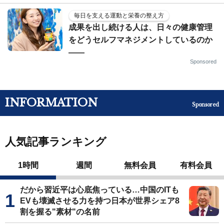
毎日を支える運動と栄養の整え方
成果を出し続ける人は、日々の健康管理
をどうセルフマネジメントしているのか
——
Sponsored
INFORMATION
Sponsored
人気記事ランキング
1時間
週間
無料会員
有料会員
だから習近平は心底焦っている…中国のITも
EVも壊滅させる力を持つ日本が世界シェア8
割を握る"素材"の名前