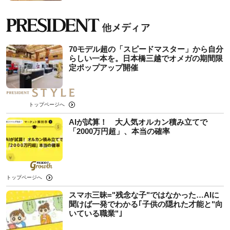
70モデル超の「スピードマスター」から自分
らしい一本を。日本橋三越でオメガの期間限
定ポップアップ開催
トップページへ
AIが試算！ 大人気オルカン積み立てで
「2000万円超」、本当の確率
トップページへ
スマホ三昧="残念な子"ではなかった…AIに
聞けば一発でわかる｢子供の隠れた才能と"向
いている職業"｣