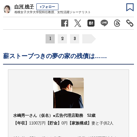
白河 桃子
+フォロー
相模女子大学大学院特任教授、女性活躍ジャーナリスト
1
2
3
薪ストーブつきの夢の家の残債は……
水嶋秀一さん（仮名）●広告代理店勤務 52歳
【年収】
1100万円
【貯金】
0円
【家族構成】
妻と子供2人