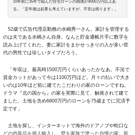
10年前に35年で組んだ住宅ローンの残債が4000万円以上あ
る。「定年後は起業も考えていますが、不安は残ります」。
52歳で広告代理店勤務の水嶋秀一さん。家計を管理する
のは夫である水嶋さん自身。なんと貯金通帳片手に数字を
読み上げてくれた。妻に家計をまかせっきりの人が多い世
代の男性では珍しいタイプだろう。
「年収は、最高時1500万円くらいあったかなあ。不況で
賃金カットがあって今は1100万円ほど。月々の払いで大き
いのは10年ほど前に建てたこだわりの家のローンですね。
ドラマ『北の国から』の家を実際に見て、触発されて建て
ました。土地を含め6800万円のローンを75歳までに完済予
定です」
土地を探し、インターネットで海外のドアノブや蛇口な
どの内装品を個人輸入し、壁を家族で塗った自慢の家。薪