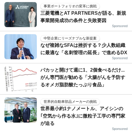
事業ポートフォリオの変革に挑戦
三菱電機とAT PARTNERSが語る、新規
事業開発成功の条件と失敗要因
Sponsored
中堅企業にリーズナブルな新提案
なぜ複雑なSFAは挫折する？少人数組織
に最適な「名刺管理の延長」で進めるDX
Sponsored
パカッと開けて週に1、2個食べるだけ...
がん専門医が勧める「大腸がんを予防す
るオメガ脂肪酸たっぷり食品」
世界的自動車部品メーカーの挑戦
世界最小約1ナノメートル、アイシンの
｢空気から作る水｣に微粒子工学の専門家
が迫る
Sponsored