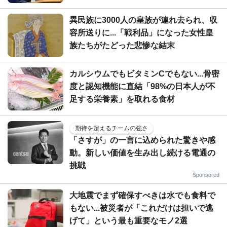
異民族に3000人の皇族が連れ去られ、収
容所送りに...「戦利品」になった女性皇
族たちがたどった悲惨な結末
カルシウムでもビタミンCでもない...骨密
度と認知機能に直結「98%の日本人が不
足する栄養素」を取れる食材
期待を超えるチームの強さ
「さすが」の一言に込められた驚きや感
動。新しい価値を生み出し続ける電通の
挑戦
Sponsored
大地震でまず確保すべきは水でも食料で
もない...被災者が「これだけは担いで逃
げて」という最も重要なモノ2選