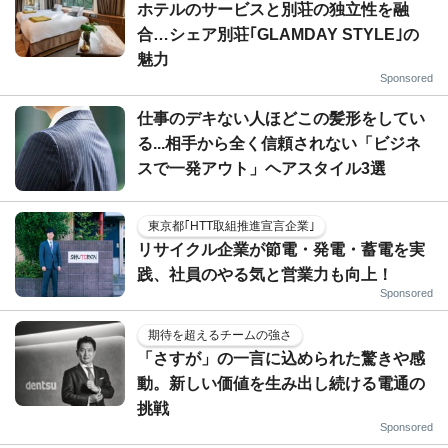
ホテルのサービスと別荘の独立性を融
合…シェア別荘｢GLAMDAY STYLE｣の
魅力
Sponsored
仕事のデキない人ほどこの髪形をしてい
る...相手から全く信頼されない「ビジネ
スで一発アウト」ヘアスタイル3選
東京都｢HTT取組推進宣言企業｣
リサイクル企業が節電・発電・蓄電を実
践、社員のやる気と営業力も向上！
Sponsored
期待を超えるチームの強さ
「さすが」の一言に込められた驚きや感
動。新しい価値を生み出し続ける電通の
挑戦
Sponsored