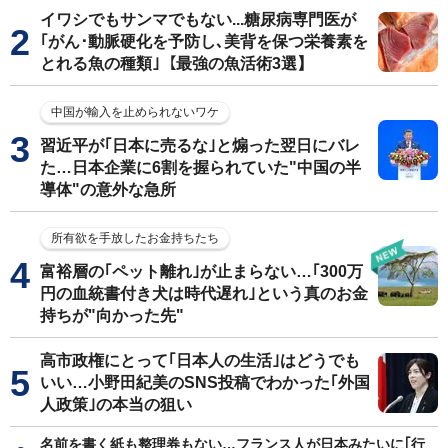
イワシでもサンマでもない...糖尿病専門医が
｢がん･動脈硬化を予防し､美背を保つ栄養素を
とれる魚の種類｣【最強の魚活術3選】
中国が輸入を止められないワケ
習近平が｢日本に売るな｣と煽った翌日にバレ
た…日本企業に6割を握られていた"中国の半
導体"の意外な急所
所有欲を手放したお金持ちたち
富裕層の｢ペット離れ｣が止まらない…｢300万
円の血統書付き犬は時代遅れ｣という真のお金
持ちが"向かった先"
高市政権にとって｢日本人の生活｣はどうでも
いい…小野田紀美のSNS投稿でわかった｢外国
人政策｣の本当の狙い
名前を書く紙も整理券もない…フランス人が日本みたいに｢行