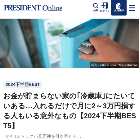
会員登録
検索
ログイン
写真＝iStock.com／M-Production
2024下半期BEST
お金が貯まらない家の｢冷蔵庫｣にたいて
いある…入れるだけで月に2～3万円損す
る人もいる意外なもの【2024下半期BES
T5】
｢かも｣ストックが貧乏神を引き寄せる…