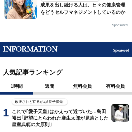
成果を出し続ける人は、日々の健康管理
をどうセルフマネジメントしているのか
——
Sponsored
INFORMATION
Sponsored
人気記事ランキング
1時間
週間
無料会員
有料会員
改正されど揺るがぬ｢長子優先｣
これで｢愛子天皇｣はかえって近づいた…島田
裕巳｢野望にとらわれた麻生太郎が見落とした
皇室典範の大原則｣