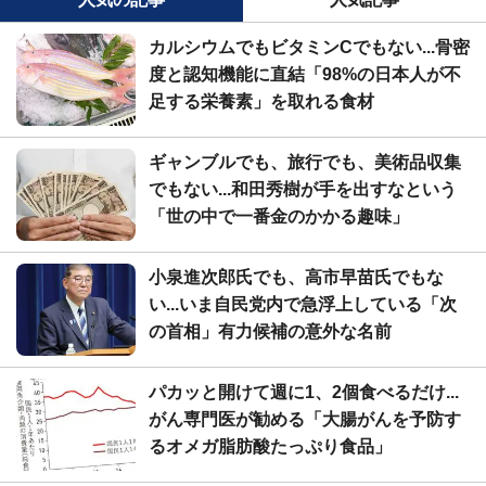
カルシウムでもビタミンCでもない...骨密
度と認知機能に直結「98%の日本人が不
足する栄養素」を取れる食材
ギャンブルでも、旅行でも、美術品収集
でもない...和田秀樹が手を出すなという
「世の中で一番金のかかる趣味」
小泉進次郎氏でも、高市早苗氏でもな
い...いま自民党内で急浮上している「次
の首相」有力候補の意外な名前
パカッと開けて週に1、2個食べるだけ...
がん専門医が勧める「大腸がんを予防す
るオメガ脂肪酸たっぷり食品」