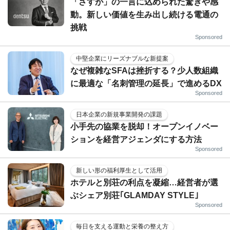
「さすが」の一言に込められた驚きや感
動。新しい価値を生み出し続ける電通の
挑戦
Sponsored
中堅企業にリーズナブルな新提案
なぜ複雑なSFAは挫折する？少人数組織
に最適な「名刺管理の延長」で進めるDX
Sponsored
日本企業の新規事業開発の課題
小手先の協業を脱却！オープンイノベー
ションを経営アジェンダにする方法
Sponsored
新しい形の福利厚生として活用
ホテルと別荘の利点を凝縮…経営者が選
ぶシェア別荘｢GLAMDAY STYLE｣
Sponsored
毎日を支える運動と栄養の整え方