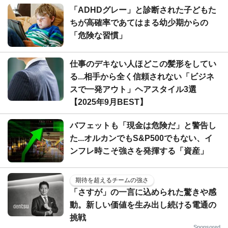
「ADHDグレー」と診断された子どもた
ちが高確率であてはまる幼少期からの
「危険な習慣」
仕事のデキない人ほどこの髪形をしてい
る...相手から全く信頼されない「ビジネ
スで一発アウト」ヘアスタイル3選
【2025年9月BEST】
バフェットも「現金は危険だ」と警告し
た...オルカンでもS&P500でもない、イ
ンフレ時こそ強さを発揮する「資産」
期待を超えるチームの強さ
「さすが」の一言に込められた驚きや感
動。新しい価値を生み出し続ける電通の
挑戦
Sponsored