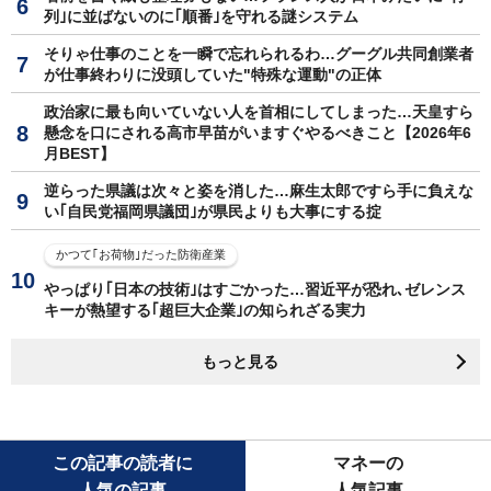
列｣に並ばないのに｢順番｣を守れる謎システム
そりゃ仕事のことを一瞬で忘れられるわ…グーグル共同創業者
が仕事終わりに没頭していた"特殊な運動"の正体
政治家に最も向いていない人を首相にしてしまった…天皇すら
懸念を口にされる高市早苗がいますぐやるべきこと【2026年6
月BEST】
逆らった県議は次々と姿を消した…麻生太郎ですら手に負えな
い｢自民党福岡県議団｣が県民よりも大事にする掟
かつて｢お荷物｣だった防衛産業
やっぱり｢日本の技術｣はすごかった…習近平が恐れ､ゼレンス
キーが熱望する｢超巨大企業｣の知られざる実力
もっと見る
この記事の読者に
マネーの
人気の記事
人気記事