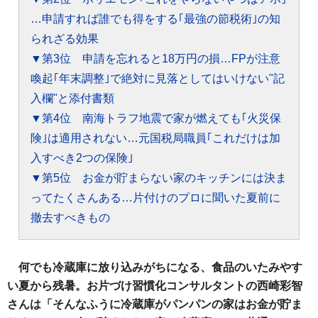
…申請すれば誰でも得をする｢最強の節税術｣の知
られざる効果
▼第3位 申請を忘れると18万円の損…FPが注意
喚起｢年末調整｣で絶対に見落としてはいけない"記
入欄"と添付書類
▼第4位 南海トラフ地震で家が燃えても｢火災保
険｣は適用されない…元国税局職員｢これだけは加
入すべき2つの保険｣
▼第5位 お金が貯まらない家のキッチンには決ま
ってたくさんある…片付けのプロに聞いた夏前に
撤去すべきもの
何でも冷蔵庫に放り込みがちになる、食品のいたみやす
い夏から残暑。お片づけ習慣化コンサルタントの西崎彩智
さんは「そんなふうに冷蔵庫がパンパンの家はお金が貯ま