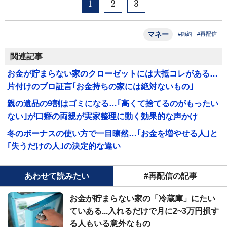
1
2
3
マネー
#節約
#再配信
関連記事
お金が貯まらない家のクローゼットには大抵コレがある…
片付けのプロ証言｢お金持ちの家には絶対ないもの｣
親の遺品の9割はゴミになる…｢高くて捨てるのがもったい
ない｣が口癖の両親が実家整理に動く効果的な声かけ
冬のボーナスの使い方で一目瞭然…｢お金を増やせる人｣と
｢失うだけの人｣の決定的な違い
あわせて読みたい
#再配信の記事
お金が貯まらない家の「冷蔵庫」にたい
ていある...入れるだけで月に2~3万円損す
る人もいる意外なもの