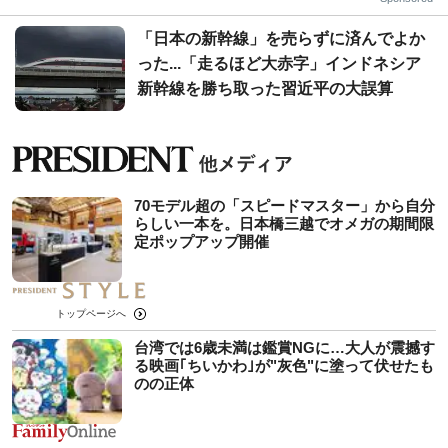
「日本の新幹線」を売らずに済んでよか
った...「走るほど大赤字」インドネシア
新幹線を勝ち取った習近平の大誤算
70モデル超の「スピードマスター」から自分
らしい一本を。日本橋三越でオメガの期間限
定ポップアップ開催
トップページへ
台湾では6歳未満は鑑賞NGに…大人が震撼す
る映画｢ちいかわ｣が"灰色"に塗って伏せたも
のの正体