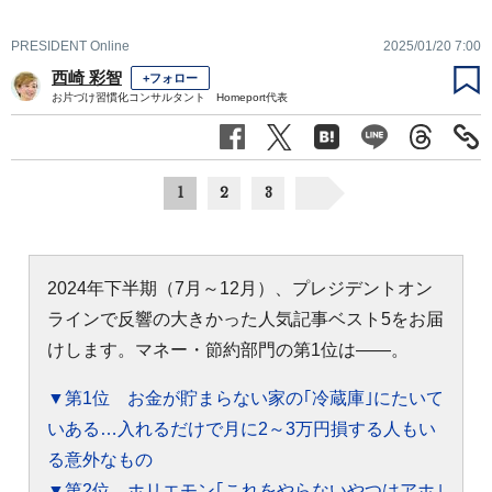
PRESIDENT Online
2025/01/20 7:00
西崎 彩智
+フォロー
お片づけ習慣化コンサルタント Homeport代表
1
2
3
2024年下半期（7月～12月）、プレジデントオン
ラインで反響の大きかった人気記事ベスト5をお届
けします。マネー・節約部門の第1位は――。
▼第1位 お金が貯まらない家の｢冷蔵庫｣にたいて
いある…入れるだけで月に2～3万円損する人もい
る意外なもの
▼第2位 ホリエモン｢これをやらないやつはアホ｣