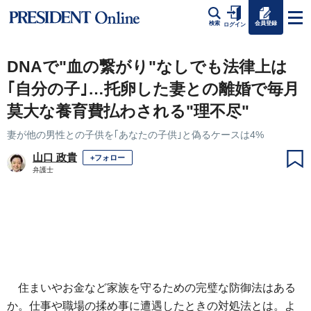
会員登録
検索
ログイン
DNAで"血の繋がり"なしでも法律上は
｢自分の子｣…托卵した妻との離婚で毎月
莫大な養育費払わされる"理不尽"
妻が他の男性との子供を｢あなたの子供｣と偽るケースは4%
山口 政貴
+フォロー
弁護士
住まいやお金など家族を守るための完璧な防御法はある
か。仕事や職場の揉め事に遭遇したときの対処法とは。よ