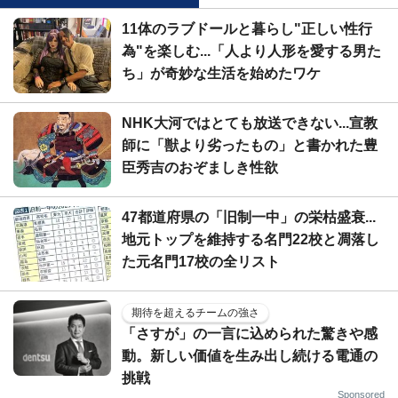
11体のラブドールと暮らし"正しい性行
為"を楽しむ...「人より人形を愛する男た
ち」が奇妙な生活を始めたワケ
NHK大河ではとても放送できない...宣教
師に「獣より劣ったもの」と書かれた豊
臣秀吉のおぞましき性欲
47都道府県の「旧制一中」の栄枯盛衰...
地元トップを維持する名門22校と凋落し
た元名門17校の全リスト
期待を超えるチームの強さ
「さすが」の一言に込められた驚きや感
動。新しい価値を生み出し続ける電通の
挑戦
Sponsored