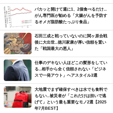
パカッと開けて週に1、2個食べるだけ...
がん専門医が勧める「大腸がんを予防す
るオメガ脂肪酸たっぷり食品」
石田三成と戦っていないのに関ヶ原合戦
後に大出世...徳川家康が厚い信頼を置い
た「戦国最大の悪人」
仕事のデキない人ほどこの髪形をしてい
る...相手から全く信頼されない「ビジネ
スで一発アウト」ヘアスタイル3選
大地震でまず確保すべきは水でも食料で
もない...被災者が「これだけは担いで逃
げて」という最も重要なモノ2選【2025
年7月BEST】