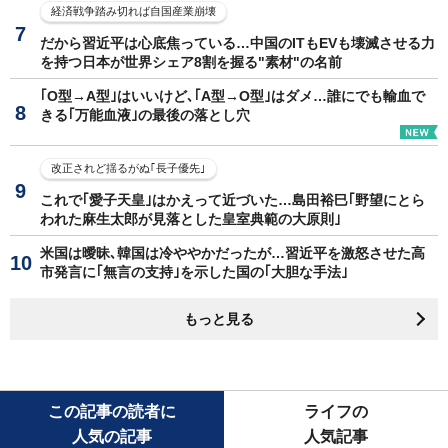
経済戦争踏み切れば自国産業崩壊
だから習近平は心底焦っている…中国のITもEVも壊滅させる力
を持つ日本が世界シェア8割を握る"素材"の名前
｢O型→A型｣はいいけど､｢A型→O型｣はダメ…誰にでも輸血で
きる｢万能血液｣の最後の落とし穴
改正されど揺るがぬ｢長子優先｣
これで｢愛子天皇｣はかえって近づいた…島田裕巳｢野望にとら
われた麻生太郎が見落とした皇室典範の大原則｣
米国は曖昧､韓国は冷ややかだったが…習近平を激怒させた高
市発言に｢無言の支持｣を示した国の｢大胆な手法｣
もっと見る
この記事の読者に
ライフの
人気の記事
人気記事