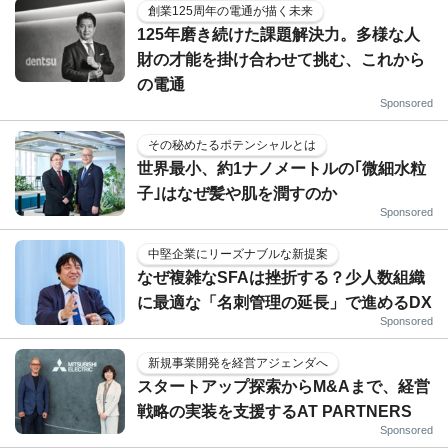
創業125周年の電通が描く未来
125年磨き続けた課題解決力。多様な人
財の才能を掛け合わせて挑む、これから
の電通
Sponsored
その秘めたるポテンシャルとは
世界最小、約1ナノメートルの｢微細水粒
子｣はなぜ髪や肌を潤すのか
Sponsored
中堅企業にリーズナブルな新提案
なぜ複雑なSFAは挫折する？少人数組織
に最適な「名刺管理の延長」で進めるDX
Sponsored
新規事業開発を経営アジェンダへ
スタートアップ探索からM&Aまで、経営
戦略の実装を支援するAT PARTNERS
Sponsored