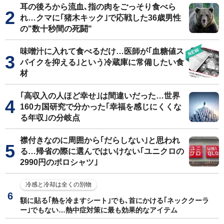
耳の後ろから流血､指の肉をごっそり食べら
れ…クマに｢猪木キック｣で応戦した36歳男性
の"数十秒間の死闘"
味噌汁に入れて食べるだけ…医師が｢血糖値ス
パイクを抑える｣という冷蔵庫に常備したい食
材
｢高収入の人ほど幸せ｣は間違いだった…世界
160カ国研究で分かった｢幸福を感じにくくな
る年収｣の分岐点
襟付きなのに周囲から｢だらしない｣と思われ
る…帰省の際に選んではいけない｢ユニクロの
2990円のポロシャツ｣
冷感と冷却は全くの別物
額に貼る｢熱を冷ますシート｣でも､首にかける｢ネッククーラ
ー｣でもない…熱中症対策に最も効果的なアイテム