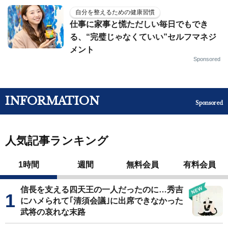
自分を整えるための健康習慣
仕事に家事と慌ただしい毎日でもでき
る、“完璧じゃなくていい”セルフマネジ
メント
Sponsored
INFORMATION
Sponsored
人気記事ランキング
1時間
週間
無料会員
有料会員
信長を支える四天王の一人だったのに…秀吉
にハメられて｢清須会議｣に出席できなかった
武将の哀れな末路