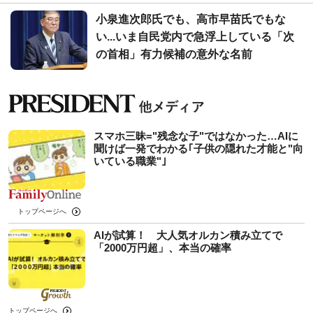
小泉進次郎氏でも、高市早苗氏でもな
い...いま自民党内で急浮上している「次
の首相」有力候補の意外な名前
スマホ三昧="残念な子"ではなかった…AIに
聞けば一発でわかる｢子供の隠れた才能と"向
いている職業"｣
トップページへ
AIが試算！ 大人気オルカン積み立てで
「2000万円超」、本当の確率
トップページへ