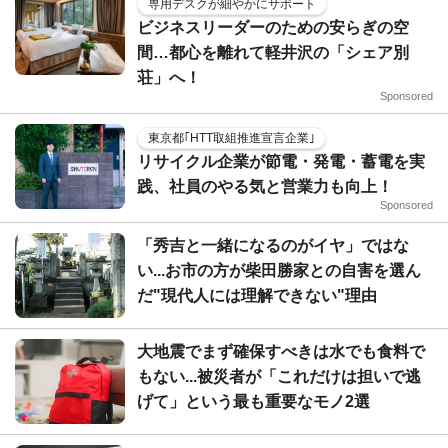
専用デスクが細やかにサポート
ビジネスリーダーのための安らぎの空
間…都心を離れて軽井沢の「シェア別
荘」へ！
Sponsored
東京都｢HTT取組推進宣言企業｣
リサイクル企業が節電・発電・蓄電を実
践、社員のやる気と営業力も向上！
Sponsored
「秀吉と一緒になるのがイヤ」ではな
い...お市の方が柴田勝家との自害を選ん
だ"現代人には理解できない"理由
大地震でまず確保すべきは水でも食料で
もない...被災者が「これだけは担いで逃
げて」という最も重要なモノ2選