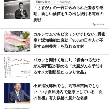
期待を超えるチームの強さ
「さすが」の一言に込められた驚きや感
動。新しい価値を生み出し続ける電通の
挑戦
Sponsored
カルシウムでもビタミンCでもない...骨密
度と認知機能に直結「98%の日本人が不
足する栄養素」を取れる食材
パカッと開けて週に1、2個食べるだけ...
がん専門医が勧める「大腸がんを予防す
るオメガ脂肪酸たっぷり食品」
小泉進次郎氏でも、高市早苗氏でもな
い...いま自民党内で急浮上している「次
の首相」有力候補の意外な名前