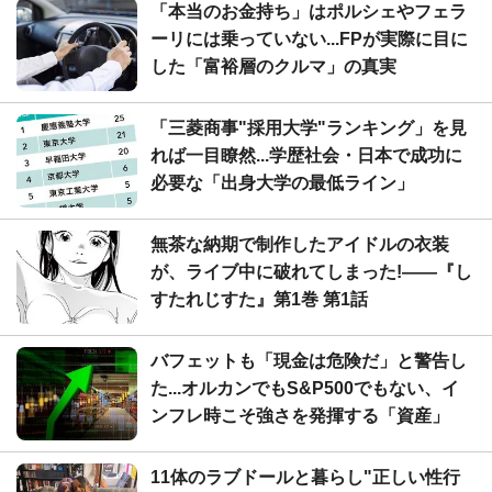
「本当のお金持ち」はポルシェやフェラ
ーリには乗っていない...FPが実際に目に
した「富裕層のクルマ」の真実
「三菱商事"採用大学"ランキング」を見
れば一目瞭然...学歴社会・日本で成功に
必要な「出身大学の最低ライン」
無茶な納期で制作したアイドルの衣装
が、ライブ中に破れてしまった!――『し
すたれじすた』第1巻 第1話
バフェットも「現金は危険だ」と警告し
た...オルカンでもS&P500でもない、イ
ンフレ時こそ強さを発揮する「資産」
11体のラブドールと暮らし"正しい性行