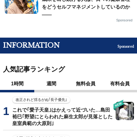
をどうセルフマネジメントしているのか
——
Sponsored
INFORMATION
Sponsored
人気記事ランキング
1時間
週間
無料会員
有料会員
改正されど揺るがぬ｢長子優先｣
これで｢愛子天皇｣はかえって近づいた…島田
裕巳｢野望にとらわれた麻生太郎が見落とした
皇室典範の大原則｣