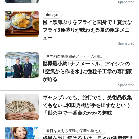
Sponsored
dancyu
極上黒瀬ぶりをフライと刺身で！贅沢な
フライ3種盛りが味わえる夏の限定メニ
ュー
Sponsored
世界的自動車部品メーカーの挑戦
世界最小約1ナノメートル、アイシンの
｢空気から作る水｣に微粒子工学の専門家
が迫る
Sponsored
ギャンブルでも、旅行でも、美術品収集
でもない...和田秀樹が手を出すなという
「世の中で一番金のかかる趣味」
毎日を支える運動と栄養の整え方
成果を出し続ける人は、日々の健康管理