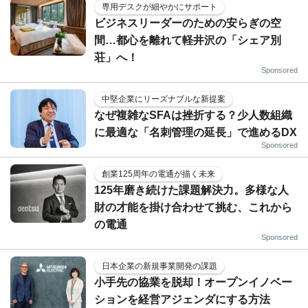
専用デスクが細やかにサポート
ビジネスリーダーのための安らぎの空
間…都心を離れて軽井沢の「シェア別
荘」へ！
Sponsored
中堅企業にリーズナブルな新提案
なぜ複雑なSFAは挫折する？少人数組織
に最適な「名刺管理の延長」で進めるDX
Sponsored
創業125周年の電通が描く未来
125年磨き続けた課題解決力。多様な人
財の才能を掛け合わせて挑む、これから
の電通
Sponsored
日本企業の新規事業開発の課題
小手先の協業を脱却！オープンイノベー
ションを経営アジェンダにする方法