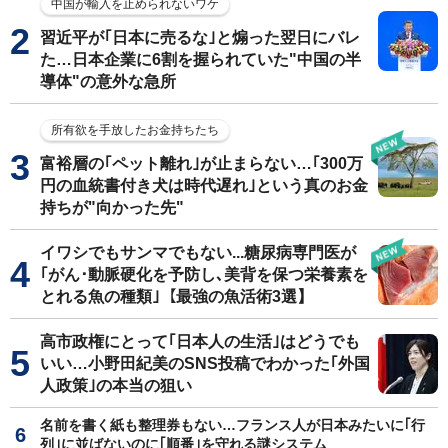
中国が輸入を止められないワケ
習近平が｢日本に売るな｣と煽った翌日にバレ
た…日本企業に6割を握られていた"中国の半
導体"の意外な急所
所有欲を手放したお金持ちたち
富裕層の｢ペット離れ｣が止まらない…｢300万
円の血統書付き犬は時代遅れ｣という真のお金
持ちが"向かった先"
イワシでもサンマでもない...糖尿病専門医が
｢がん･動脈硬化を予防し､美背を保つ栄養素を
とれる魚の種類｣【最強の魚活術3選】
高市政権にとって｢日本人の生活｣はどうでも
いい…小野田紀美のSNS投稿でわかった｢外国
人政策｣の本当の狙い
名前を書く紙も整理券もない…フランス人が日本みたいに｢行
列｣に並ばないのに｢順番｣を守れる謎システム