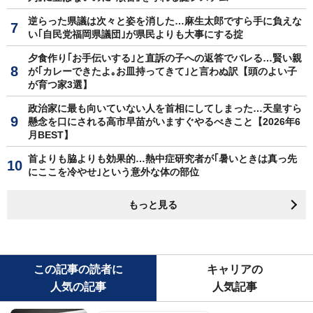
逆らった県議は次々と姿を消した…麻生太郎ですら手に負えな
い｢自民党福岡県議団｣が県民よりも大事にする掟
夕食作り｢お手伝いする｣と直訴の子への返答でバレる…賢い親
が｢カレーできたよ｡お皿持ってきて｣と言わぬ訳【頭のよい子
が育つ家3選】
政治家に最も向いていない人を首相にしてしまった…天皇すら
懸念を口にされる高市早苗がいますぐやるべきこと【2026年6
月BEST】
首よりも脇よりも効果的…熱中症研究者が｢暑いときは真っ先
にここを冷やせ｣という意外な体の部位
もっと見る
この記事の読者に
キャリアの
人気の記事
人気記事