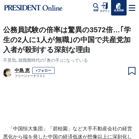
会員登録
検索
ログイン
公務員試験の倍率は驚異の3572倍…｢学
生の2人に1人が無職｣の中国で共産党加
入者が殺到する深刻な理由
不景気､就職難時代の｢奥の手｣になっている
中島 恵
+フォロー
フリージャーナリスト
「中国恒大集団」「碧桂園」など大手不動産会社の経営
悪化から端を発した中国の経済低迷が想像以上に深刻化し