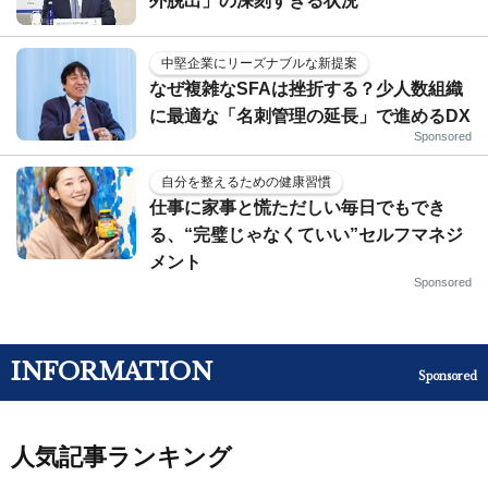
外脱出」の深刻すぎる状況
中堅企業にリーズナブルな新提案
なぜ複雑なSFAは挫折する？少人数組織
に最適な「名刺管理の延長」で進めるDX
Sponsored
自分を整えるための健康習慣
仕事に家事と慌ただしい毎日でもでき
る、“完璧じゃなくていい”セルフマネジ
メント
Sponsored
INFORMATION
Sponsored
人気記事ランキング