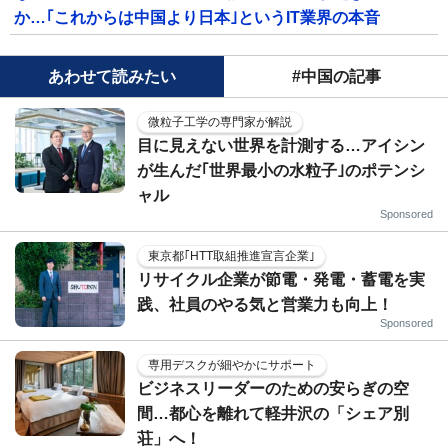
か…｢これからは中国より日本｣というIT業界の本音
あわせて読みたい
#中国の記事
微粒子工学の専門家が解説
目に見えない世界を計測する…アイシン
が生んだ｢世界最小の水粒子｣のポテンシ
ャル
Sponsored
東京都｢HTT取組推進宣言企業｣
リサイクル企業が節電・発電・蓄電を実
践、社員のやる気と営業力も向上！
Sponsored
専用デスクが細やかにサポート
ビジネスリーダーのための安らぎの空
間…都心を離れて軽井沢の「シェア別
荘」へ！