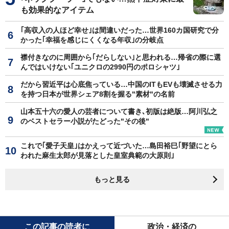
も効果的なアイテム
｢高収入の人ほど幸せ｣は間違いだった…世界160カ国研究で分
かった｢幸福を感じにくくなる年収｣の分岐点
襟付きなのに周囲から｢だらしない｣と思われる…帰省の際に選
んではいけない｢ユニクロの2990円のポロシャツ｣
だから習近平は心底焦っている…中国のITもEVも壊滅させる力
を持つ日本が世界シェア8割を握る"素材"の名前
山本五十六の愛人の芸者について書き､初版は絶版…阿川弘之
のベストセラー小説がたどった"その後"
これで｢愛子天皇｣はかえって近づいた…島田裕巳｢野望にとら
われた麻生太郎が見落とした皇室典範の大原則｣
もっと見る
この記事の読者に
政治・経済の