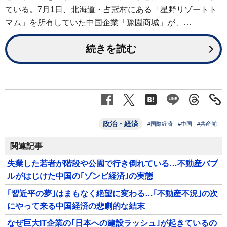
ている。7月1日、北海道・占冠村にある「星野リゾートト
マム」を所有していた中国企業「豫園商城」が、…
続きを読む
政治・経済
#国際経済
#中国
#共産党
関連記事
失業した若者が階段や公園で行き倒れている…不動産バブ
ルがはじけた中国の｢ゾンビ経済｣の実態
｢習近平の夢｣はまもなく絶望に変わる…｢不動産不況｣の次
にやって来る中国経済の悲劇的な結末
なぜ巨大IT企業の｢日本への建設ラッシュ｣が起きているの