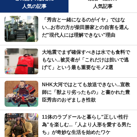
人気の記事
人気記事
「秀吉と一緒になるのがイヤ」ではな
い...お市の方が柴田勝家との自害を選ん
だ"現代人には理解できない"理由
大地震でまず確保すべきは水でも食料で
もない...被災者が「これだけは担いで逃
げて」という最も重要なモノ2選
NHK大河ではとても放送できない...宣教
師に「獣より劣ったもの」と書かれた豊
臣秀吉のおぞましき性欲
11体のラブドールと暮らし"正しい性行
為"を楽しむ...「人より人形を愛する男た
ち」が奇妙な生活を始めたワケ