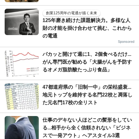
創業125周年の電通が描く未来
125年磨き続けた課題解決力。多様な人
財の才能を掛け合わせて挑む、これから
の電通
Sponsored
パカッと開けて週に1、2個食べるだけ...
がん専門医が勧める「大腸がんを予防す
るオメガ脂肪酸たっぷり食品」
47都道府県の「旧制一中」の栄枯盛衰...
地元トップを維持する名門22校と凋落し
た元名門17校の全リスト
仕事のデキない人ほどこの髪形をしてい
る...相手から全く信頼されない「ビジネ
スで一発アウト」ヘアスタイル3選