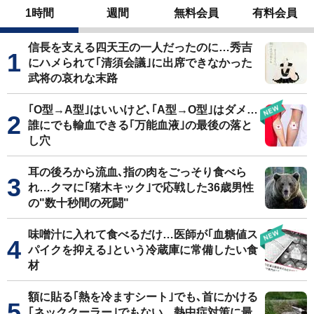
1時間
週間
無料会員
有料会員
信長を支える四天王の一人だったのに…秀吉
にハメられて｢清須会議｣に出席できなかった
武将の哀れな末路
｢O型→A型｣はいいけど､｢A型→O型｣はダメ…
誰にでも輸血できる｢万能血液｣の最後の落と
し穴
耳の後ろから流血､指の肉をごっそり食べら
れ…クマに｢猪木キック｣で応戦した36歳男性
の"数十秒間の死闘"
味噌汁に入れて食べるだけ…医師が｢血糖値ス
パイクを抑える｣という冷蔵庫に常備したい食
材
額に貼る｢熱を冷ますシート｣でも､首にかける
｢ネッククーラー｣でもない…熱中症対策に最