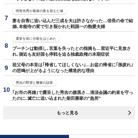
明智光秀が最後の夜を迎えた城
妻を自害に追い込んだ三成を夫は許さなかった…信長の命で結
婚､本能寺の変で引き裂かれた戦国一の熱愛夫婦
選挙を前に分裂をはじめた
プーチンは動揺し､言葉を失ったとの指摘も…習近平に見放さ
れ､側近も友好国も停戦を迫る独裁政権の末期症状
祖父母の本音は｢帰省してほしくない｣…お盆の帰省に｢孫疲れ｣
の悲鳴が上がるようになった構造的な理由
秀吉の野望と勝家の誤算
｢お市の再婚｣で露呈した秀吉の腹黒さ…清須会議の約束を守っ
たのに､滅亡に追い込まれた柴田勝家の"急所"
もっと見る