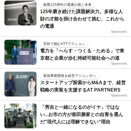
創業125周年の電通が描く未来
125年磨き続けた課題解決力。多様な人
財の才能を掛け合わせて挑む、これから
の電通
Sponsored
官民で挑むHTTアクション
電力を「へらす・つくる・ためる」で東
京都と企業が歩む持続可能社会への道
Sponsored
新規事業開発を経営アジェンダへ
スタートアップ探索からM&Aまで、経営
戦略の実装を支援するAT PARTNERS
Sponsored
「秀吉と一緒になるのがイヤ」ではな
い...お市の方が柴田勝家との自害を選ん
だ"現代人には理解できない"理由