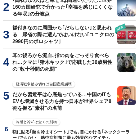
｢高収入の人ほど幸せ｣は間違いだった…世界
160カ国研究で分かった｢幸福を感じにくくな
る年収｣の分岐点
襟付きなのに周囲から｢だらしない｣と思われ
る…帰省の際に選んではいけない｢ユニクロの
2990円のポロシャツ｣
耳の後ろから流血､指の肉をごっそり食べら
れ…クマに｢猪木キック｣で応戦した36歳男性
の"数十秒間の死闘"
経済戦争踏み切れば自国産業崩壊
だから習近平は心底焦っている…中国のITも
EVも壊滅させる力を持つ日本が世界シェア8
割を握る"素材"の名前
冷感と冷却は全くの別物
額に貼る｢熱を冷ますシート｣でも､首にかける｢ネッククーラ
ー｣でもない…熱中症対策に最も効果的なアイテム