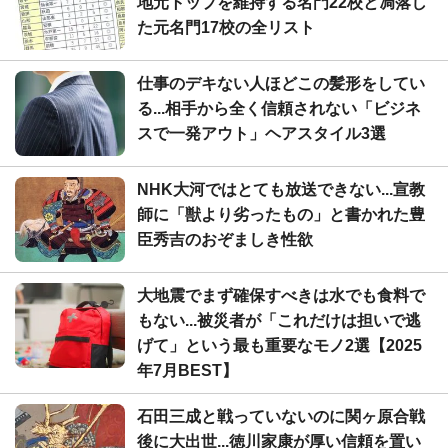
地元トップを維持する名門22校と凋落し
た元名門17校の全リスト
仕事のデキない人ほどこの髪形をしてい
る...相手から全く信頼されない「ビジネ
スで一発アウト」ヘアスタイル3選
NHK大河ではとても放送できない...宣教
師に「獣より劣ったもの」と書かれた豊
臣秀吉のおぞましき性欲
大地震でまず確保すべきは水でも食料で
もない...被災者が「これだけは担いで逃
げて」という最も重要なモノ2選【2025
年7月BEST】
石田三成と戦っていないのに関ヶ原合戦
後に大出世...徳川家康が厚い信頼を置い