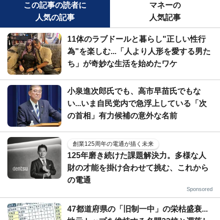
この記事の読者に
マネーの
人気の記事
人気記事
11体のラブドールと暮らし"正しい性行
為"を楽しむ...「人より人形を愛する男た
ち」が奇妙な生活を始めたワケ
小泉進次郎氏でも、高市早苗氏でもな
い...いま自民党内で急浮上している「次
の首相」有力候補の意外な名前
創業125周年の電通が描く未来
125年磨き続けた課題解決力。多様な人
財の才能を掛け合わせて挑む、これから
の電通
Sponsored
47都道府県の「旧制一中」の栄枯盛衰...