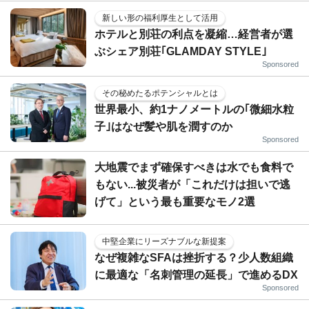
新しい形の福利厚生として活用
ホテルと別荘の利点を凝縮…経営者が選
ぶシェア別荘｢GLAMDAY STYLE｣
Sponsored
その秘めたるポテンシャルとは
世界最小、約1ナノメートルの｢微細水粒
子｣はなぜ髪や肌を潤すのか
Sponsored
大地震でまず確保すべきは水でも食料で
もない...被災者が「これだけは担いで逃
げて」という最も重要なモノ2選
中堅企業にリーズナブルな新提案
なぜ複雑なSFAは挫折する？少人数組織
に最適な「名刺管理の延長」で進めるDX
Sponsored