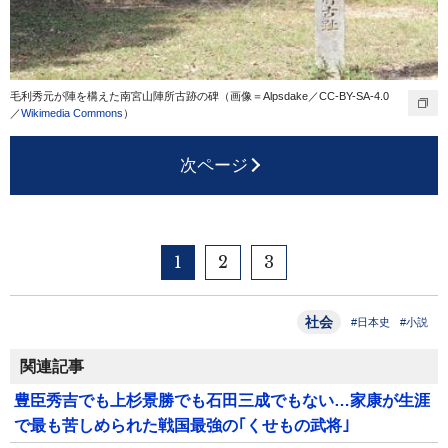
毛利秀元が陣を構えた南宮山陣所古跡の碑（画像＝Alpsdake／CC-BY-SA-4.0
／
Wikimedia Commons
）
次ページ
1
2
3
社会
#日本史
#小説
関連記事
豊臣秀吉でも上杉景勝でも石田三成でもない…家康が生涯
で最も苦しめられた戦国最強の｢くせもの武将｣