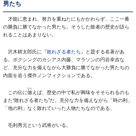
男たち
才能に恵まれ、努力を重ねたにもかかわらず、ここ一番
の勝負に勝てなかった男たち。そうした敗者の歴史が語ら
れることはあまりない。
沢木耕太郎氏に『
敗れざる者たち
』と題する名著があ
る。ボクシングのカシアス内藤、マラソンの円谷幸吉な
ど、充分な力を備えながら大勝負に勝てなかった男たちの
内面を追う傑作ノンフィクションである。
なら
この伝に
倣
えば、歴史の中で私が興味をそそられるのも
また“敗れざる者たち”だ。充分な力を備えながら「時の利」
「地の利」なく敗れていった人物たちなのである。
毛利秀元という武将がいる。