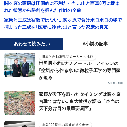
関ヶ原の家康は圧倒的に不利だった…山と西軍8万に囲ま
れた状態から勝利を掴んだ作戦の全貌
家康と三成は宿敵ではない…関ヶ原で負けボロボロの姿で
捕まった三成を｢医者に診せよ｣と言った家康の真意
あわせて読みたい
#小説の記事
世界的自動車部品メーカーの挑戦
世界最小約1ナノメートル、アイシンの
｢空気から作る水｣に微粒子工学の専門家
が迫る
Sponsored
家康が天下を取ったタイミングは関ヶ原
合戦ではない...東大教授が語る「本当の
天下分け目の最重要局面」
創業125周年の電通が描く未来