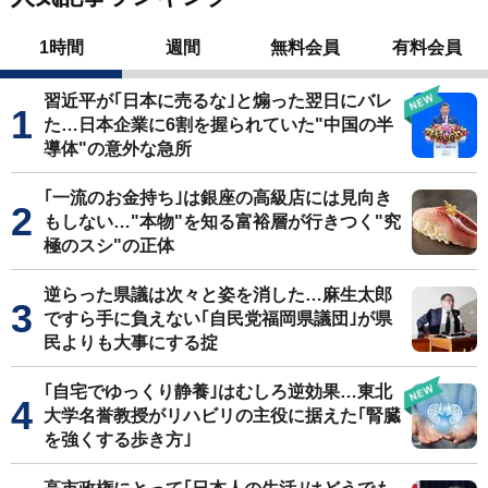
1時間
週間
無料会員
有料会員
習近平が｢日本に売るな｣と煽った翌日にバレ
た…日本企業に6割を握られていた"中国の半
導体"の意外な急所
｢一流のお金持ち｣は銀座の高級店には見向き
もしない…"本物"を知る富裕層が行きつく"究
極のスシ"の正体
逆らった県議は次々と姿を消した…麻生太郎
ですら手に負えない｢自民党福岡県議団｣が県
民よりも大事にする掟
｢自宅でゆっくり静養｣はむしろ逆効果…東北
大学名誉教授がリハビリの主役に据えた｢腎臓
を強くする歩き方｣