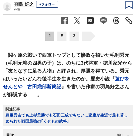
羽鳥 好之
+フォロー
作家
1
2
3
関ヶ原の戦いで西軍トップとして惨敗を招いた毛利秀元
（毛利元就の四男の子）は、のちに3代将軍・徳川家光から
「友となすに足る人物」と評され、厚遇を得ている。秀元
はいったいどんな後半生を生きたのか。歴史小説『
遊びを
せんとや 古田織部断簡記
』を書いた作家の羽鳥好之さん
が解説する――。
関連記事
豊臣秀吉でも上杉景勝でも石田三成でもない…家康が生涯で最も苦し
められた戦国最強の｢くせもの武将｣
目次