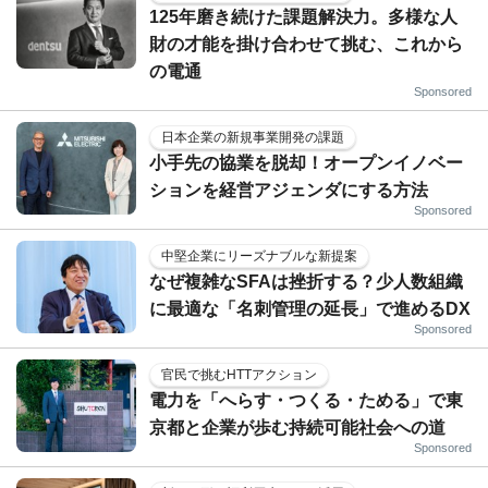
125年磨き続けた課題解決力。多様な人
財の才能を掛け合わせて挑む、これから
の電通
Sponsored
日本企業の新規事業開発の課題
小手先の協業を脱却！オープンイノベー
ションを経営アジェンダにする方法
Sponsored
中堅企業にリーズナブルな新提案
なぜ複雑なSFAは挫折する？少人数組織
に最適な「名刺管理の延長」で進めるDX
Sponsored
官民で挑むHTTアクション
電力を「へらす・つくる・ためる」で東
京都と企業が歩む持続可能社会への道
Sponsored