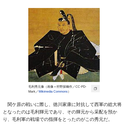
毛利秀元像（画像＝狩野探幽作／CC-PD-
Mark／
Wikimedia Commons
）
関ケ原の戦いに際し、徳川家康に対抗して西軍の総大将
となったのは毛利輝元であり、その輝元から采配を預か
り、毛利軍の戦場での指揮をとったのがこの秀元だ。