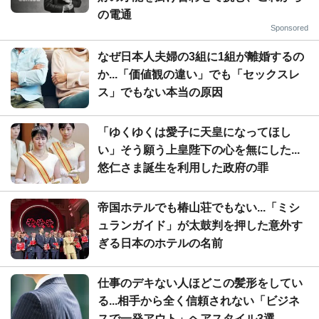
の電通
Sponsored
なぜ日本人夫婦の3組に1組が離婚するの
か...「価値観の違い」でも「セックスレ
ス」でもない本当の原因
「ゆくゆくは愛子に天皇になってほし
い」そう願う上皇陛下の心を無にした...
悠仁さま誕生を利用した政府の罪
帝国ホテルでも椿山荘でもない...「ミシ
ュランガイド」が太鼓判を押した意外す
ぎる日本のホテルの名前
仕事のデキない人ほどこの髪形をしてい
る...相手から全く信頼されない「ビジネ
スで一発アウト」ヘアスタイル3選