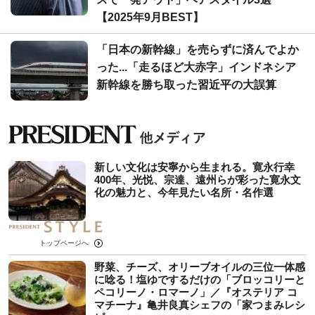
【2025年9月BEST】
「日本の新幹線」を売らずに済んでよか
った...「走るほど大赤字」インドネシア
新幹線を勝ち取った習近平の大誤算
新しい文化は安寧から生まれる。寛永行幸
400年、光悦、宗達、遠州らが彩った寛永文
化の魅力と、今年見たい名所・名作選
トップページへ
野菜、チーズ、オリーブオイルの三位一体感
に唸る！塩ゆでするだけの「ブロッコリーと
ペコリーノ・ロマーノ」／『オステリア コ
マチーナ』亀井良真シェフの「家つまみレシ