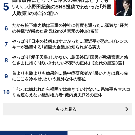
高市政権にとって｢日本人の生活｣はどうでも
いい…小野田紀美のSNS投稿でわかった｢外国
人政策｣の本当の狙い
だから松下幸之助は三重の神社に何度も通った…孤独な"経営
の神様"が崇めた身長12mの｢異形の神｣の名前
やっぱり｢日本の技術｣はすごかった…習近平が恐れ､ゼレンス
キーが熱望する｢超巨大企業｣の知られざる実力
やっぱり｢愛子天皇｣しかない…島田裕巳｢国民が秋篠宮家と悠
仁さまに抱く"拭いきれない不安"の正体｣【次代の皇室3選】
首よりも脇よりも効果的…熱中症研究者が｢暑いときは真っ先
にここを冷やせ｣という意外な体の部位
｢ドン｣に嫌われたら福岡では生きていけない…県知事もマスコ
ミも逆らえない絶対権力者･藏内勇夫(72)の正体
もっと見る