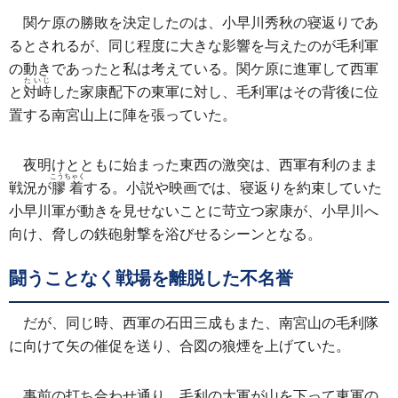
関ケ原の勝敗を決定したのは、小早川秀秋の寝返りであ
るとされるが、同じ程度に大きな影響を与えたのが毛利軍
の動きであったと私は考えている。関ケ原に進軍して西軍
たいじ
と
対峙
した家康配下の東軍に対し、毛利軍はその背後に位
置する南宮山上に陣を張っていた。
夜明けとともに始まった東西の激突は、西軍有利のまま
こうちゃく
戦況が
膠着
する。小説や映画では、寝返りを約束していた
小早川軍が動きを見せないことに苛立つ家康が、小早川へ
向け、脅しの鉄砲射撃を浴びせるシーンとなる。
闘うことなく戦場を離脱した不名誉
だが、同じ時、西軍の石田三成もまた、南宮山の毛利隊
に向けて矢の催促を送り、合図の狼煙を上げていた。
事前の打ち合わせ通り、毛利の大軍が山を下って東軍の