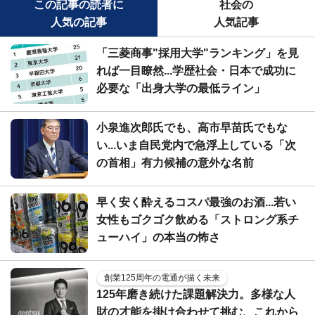
この記事の読者に
社会の
人気の記事
人気記事
「三菱商事"採用大学"ランキング」を見
れば一目瞭然...学歴社会・日本で成功に
必要な「出身大学の最低ライン」
小泉進次郎氏でも、高市早苗氏でもな
い...いま自民党内で急浮上している「次
の首相」有力候補の意外な名前
早く安く酔えるコスパ最強のお酒...若い
女性もゴクゴク飲める「ストロング系チ
ューハイ」の本当の怖さ
創業125周年の電通が描く未来
125年磨き続けた課題解決力。多様な人
財の才能を掛け合わせて挑む、これから