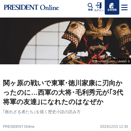
会員登録
検索
ログイン
写真＝iStock.com／Josiah S
関ヶ原の戦いで東軍･徳川家康に刃向か
ったのに…西軍の大将･毛利秀元が｢3代
将軍の友達｣になれたのはなぜか
｢敗れざる者たち｣を描く歴史小説の読み方
PRESIDENT Online
2023/12/15 12:30