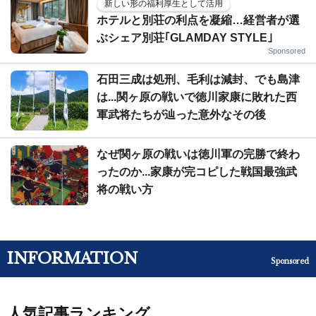
新しい形の福利厚生として活用
ホテルと別荘の利点を凝縮…経営者が選
ぶシェア別荘｢GLAMDAY STYLE｣
Sponsored
石田三成は処刑、毛利は減封、でも島津
は...関ヶ原の戦いで徳川家康に敗れた西
軍武将たちが辿った意外なその後
なぜ関ヶ原の戦いは徳川軍の完勝で終わ
ったのか...家康が完コピした戦国最強武
将の戦い方
INFORMATION
Sponsored
人気記事ランキング