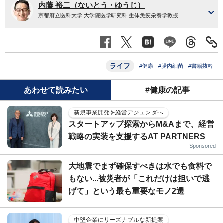
内藤 裕二（ないとう・ゆうじ）
京都府立医科大学 大学院医学研究科 生体免疫栄養学教授
ライフ
#健康
#腸内細菌
#書籍抜粋
あわせて読みたい
#健康の記事
新規事業開発を経営アジェンダへ
スタートアップ探索からM&Aまで、経営
戦略の実装を支援するAT PARTNERS
Sponsored
大地震でまず確保すべきは水でも食料で
もない...被災者が「これだけは担いで逃
げて」という最も重要なモノ2選
中堅企業にリーズナブルな新提案