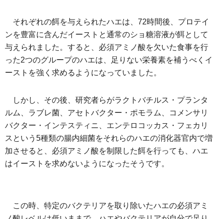
それぞれの餌を与えられたハエは、72時間後、プロテイ
ンを豊富に含んだイーストと通常のショ糖溶液が餌として
与えられました。すると、必須アミノ酸を欠いた食事を行
った2つのグループのハエは、足りない栄養素を補うべくイ
ーストを強く求めるようになっていました。
しかし、その後、研究者らがラクトバチルス・プランタ
ルム、ラブレ菌、アセトバクター・ポモラム、コメンサリ
バクター・インテスティニ、エンテロコッカス・フェカリ
スという5種類の腸内細菌をそれらのハエの消化器官内で増
加させると、必須アミノ酸を制限した餌を行っても、ハエ
はイーストを求めないようになったそうです。
この時、特定のバクテリアを取り除いたハエの必須アミ
ノ酸レベルは低いままで、ハエやバクテリアが自分で足り