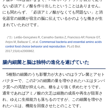
ない必須アミノ酸を作り出したということはありません。
にも関わらず、「必須アミノ酸がなくても問題ない」と消
化器官の細菌が宿主の脳に伝えているかのような働きが生
まれていたわけです。
（*2）Leitão-Gonçalves R, Carvalho-Santos Z, Francisco AP, Fioreze GT,
Anjos M, Baltazar C, et al.
Commensal bacteria and essential amino acids
control food choice behavior and reproduction
. PLoS Biol.
2017;15(4):e2000862.
腸内細菌と脳は独特の進化を遂げていた
5種類の細菌のうち影響力が大きいのはラブレ菌とアセト
バクターで、この2つの細菌の量を増やされたハエはタンパ
ク質への渇望が抑えられ、糖をより強く求めたそうです。
通常であればアミノ酸の欠乏は細胞の成長や再生が阻害さ
れ、ゆえに生殖能力も落ちるのですが、この細菌を増やさ
れたハエは、機能を回復させたとのことです。