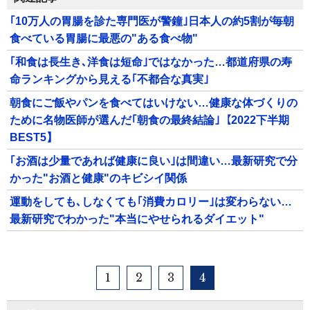
｢10万人の胃腸を診た専門医が警鐘｣日本人の約5割が毎朝
食べている胃腸に最悪の"ある食べ物"
｢和食は長生き､洋食は短命｣ではなかった…都道府県の寿
命ランキングから見える｢不都合な真実｣
朝食にご飯やパンを食べてはいけない…健康な体づくりの
ために名物医師が選んだ｢朝食の最終結論｣【2022下半期
BEST5】
｢お酒は少量であれば健康に良い｣は間違い…最新研究で分
かった"お酒と健康"のキビシイ関係
運動をしても､しなくても｢消費カロリー｣は変わらない…
最新研究でわかった"本当にやせられるダイエット"
1
2
3
4