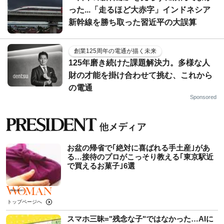
った...「走るほど大赤字」インドネシア
新幹線を勝ち取った習近平の大誤算
創業125周年の電通が描く未来
125年磨き続けた課題解決力。多様な人
財の才能を掛け合わせて挑む、これから
の電通
Sponsored
お盆の帰省で｢絶対に喜ばれる手土産｣があ
る…接待のプロがこっそり教える｢東京駅近
で買えるお菓子｣6選
トップページへ
スマホ三昧="残念な子"ではなかった…AIに