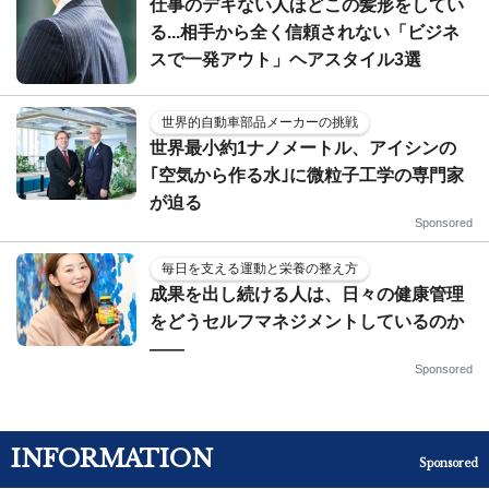
仕事のデキない人ほどこの髪形をしてい
る...相手から全く信頼されない「ビジネ
スで一発アウト」ヘアスタイル3選
世界的自動車部品メーカーの挑戦
世界最小約1ナノメートル、アイシンの
｢空気から作る水｣に微粒子工学の専門家
が迫る
Sponsored
毎日を支える運動と栄養の整え方
成果を出し続ける人は、日々の健康管理
をどうセルフマネジメントしているのか
——
Sponsored
INFORMATION
Sponsored