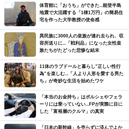
体育館に「おうち」ができた...能登半島
地震で大活躍する「1棟1万円」の簡易住
宅を作った大学教授の使命感
異民族に3000人の皇族が連れ去られ、収
容所送りに...「戦利品」になった女性皇
族たちがたどった悲惨な結末
11体のラブドールと暮らし"正しい性行
為"を楽しむ...「人より人形を愛する男た
ち」が奇妙な生活を始めたワケ
「本当のお金持ち」はポルシェやフェラ
ーリには乗っていない...FPが実際に目に
した「富裕層のクルマ」の真実
「日本の新幹線」を売らずに済んでよか