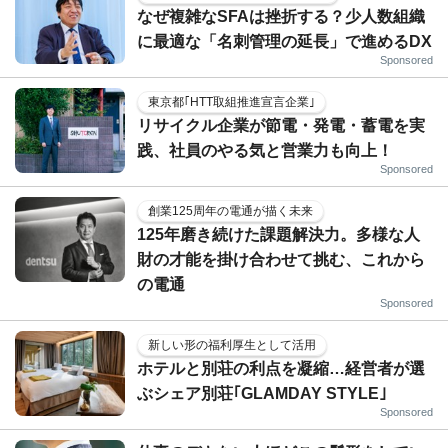
なぜ複雑なSFAは挫折する？少人数組織
に最適な「名刺管理の延長」で進めるDX
Sponsored
東京都｢HTT取組推進宣言企業｣
リサイクル企業が節電・発電・蓄電を実
践、社員のやる気と営業力も向上！
Sponsored
創業125周年の電通が描く未来
125年磨き続けた課題解決力。多様な人
財の才能を掛け合わせて挑む、これから
の電通
Sponsored
新しい形の福利厚生として活用
ホテルと別荘の利点を凝縮…経営者が選
ぶシェア別荘｢GLAMDAY STYLE｣
Sponsored