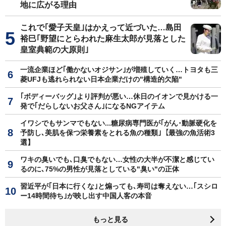
地に広がる理由
これで｢愛子天皇｣はかえって近づいた…島田
裕巳｢野望にとらわれた麻生太郎が見落とした
皇室典範の大原則｣
一流企業ほど｢働かないオジサン｣が増殖していく…トヨタも三
菱UFJも逃れられない日本企業だけの"構造的欠陥"
｢ボディーバッグ｣より評判が悪い…休日のイオンで見かける一
発で｢だらしないお父さん｣になるNGアイテム
イワシでもサンマでもない...糖尿病専門医が｢がん･動脈硬化を
予防し､美肌を保つ栄養素をとれる魚の種類｣【最強の魚活術3
選】
ワキの臭いでも､口臭でもない…女性の大半が不潔と感じてい
るのに､75%の男性が見落としている"臭い"の正体
習近平が｢日本に行くな｣と煽っても､寿司は奪えない…｢スシロ
ー14時間待ち｣が映し出す中国人客の本音
もっと見る