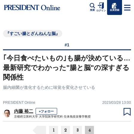
会員登録
検索
ログイン
『すごい腸とざんねんな脳』
#1
｢今日食べたいもの｣も腸が決めている…
最新研究でわかった"腸と脳"の深すぎる
関係性
腸内細菌が進化するために味覚を変化させている
PRESIDENT Online
2023/03/28 13:00
内藤 裕二
+フォロー
京都府立医科大学 大学院医学研究科 生体免疫栄養学教授
1
2
3
4