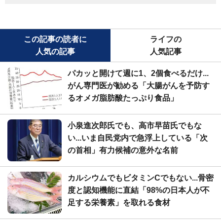
この記事の読者に
ライフの
人気の記事
人気記事
パカッと開けて週に1、2個食べるだけ...
がん専門医が勧める「大腸がんを予防す
るオメガ脂肪酸たっぷり食品」
小泉進次郎氏でも、高市早苗氏でもな
い...いま自民党内で急浮上している「次
の首相」有力候補の意外な名前
カルシウムでもビタミンCでもない...骨密
度と認知機能に直結「98%の日本人が不
足する栄養素」を取れる食材