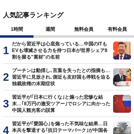
人気記事ランキング
1時間
週間
無料会員
有料会員
だから習近平は心底焦っている…中国のITも
EVも壊滅させる力を持つ日本が世界シェア8
割を握る"素材"の名前
プーチンは動揺し､言葉を失ったとの指摘も…
習近平に見放され､側近も友好国も停戦を迫る
独裁政権の末期症状
習近平が｢日本に行くな｣と煽った悲惨な結
末…｢8万円の激安ツアー｣でロシアに向かった
中国人観光客の誤算
習近平が｢愛国心｣を煽った不気味な結果…日
本兵を撃退する｢抗日テーマパーク｣が中国各