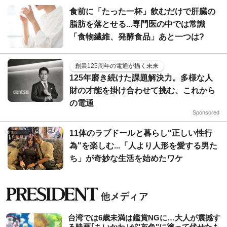
食前に「たった一杯」飲むだけで肝臓の
脂肪を落とせる...専門医の中では常識
「食物繊維、発酵食品」あと一つは?
創業125周年の電通が描く未来
125年磨き続けた課題解決力。多様な人
財の才能を掛け合わせて挑む、これから
の電通
Sponsored
11体のラブドールと暮らし"正しい性行
為"を楽しむ...「人より人形を愛する男た
ち」が奇妙な生活を始めたワケ
台湾では6歳未満は鑑賞NGに…大人が震撼す
る映画｢ちいかわ｣が"灰色"に塗って伏せたも