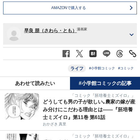
AMAZONで購入する
漫画家
早良 朋（さわら・とも）
ライフ
#小学館コミック
#コミック
あわせて読みたい
#小学館コミックの記事
「コミック『胚培養士ミズイロ』」
どうしても男の子が欲しい｡農家の嫁が産
み分けにこだわる理由とは――『胚培養
士ミズイロ』第11巻 第61話
おかざき 真里
「コミック『胚培養士ミズイロ』」