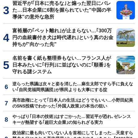
習近平が｢日本に売るな｣と煽った翌日にバレ
た…日本企業に6割を握られていた"中国の半
導体"の意外な急所
富裕層の｢ペット離れ｣が止まらない…｢300万
円の血統書付き犬は時代遅れ｣という真のお金
持ちが"向かった先"
名前を書く紙も整理券もない…フランス人が
日本みたいに｢行列｣に並ばないのに｢順番｣を
守れる謎システム
逆らった県議は次々と姿を消した…麻生太郎ですら手に負えな
い｢自民党福岡県議団｣が県民よりも大事にする掟
高市政権にとって｢日本人の生活｣はどうでもいい…小野田紀美
のSNS投稿でわかった｢外国人政策｣の本当の狙い
やっぱり｢日本の技術｣はすごかった…習近平が恐れ､ゼレンス
キーが熱望する｢超巨大企業｣の知られざる実力
政治家に最も向いていない人を首相にしてしまった…天皇すら