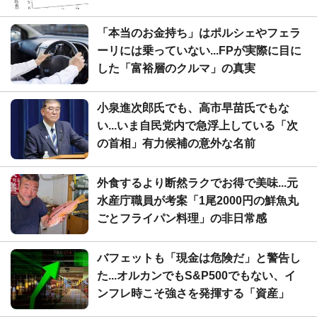
「本当のお金持ち」はポルシェやフェラ
ーリには乗っていない...FPが実際に目に
した「富裕層のクルマ」の真実
小泉進次郎氏でも、高市早苗氏でもな
い...いま自民党内で急浮上している「次
の首相」有力候補の意外な名前
外食するより断然ラクでお得で美味...元
水産庁職員が考案「1尾2000円の鮮魚丸
ごとフライパン料理」の非日常感
バフェットも「現金は危険だ」と警告し
た...オルカンでもS&P500でもない、イ
ンフレ時こそ強さを発揮する「資産」