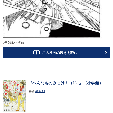
©早良朋／小学館
この漫画の続きを読む
『へんなものみっけ！（1）』（小学館）
著者
早良 朋