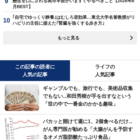
懸念を口にされる高市早苗がいますぐやるべきこと【2026年6
月BEST】
｢自宅でゆっくり静養｣はむしろ逆効果…東北大学名誉教授がリ
ハビリの主役に据えた｢腎臓を強くする歩き方｣
もっと見る
この記事の読者に
ライフの
人気の記事
人気記事
ギャンブルでも、旅行でも、美術品収集
でもない...和田秀樹が手を出すなという
「世の中で一番金のかかる趣味」
パカッと開けて週に1、2個食べるだけ...
がん専門医が勧める「大腸がんを予防す
るオメガ脂肪酸たっぷり食品」