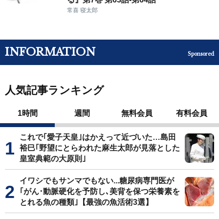
常喜 寝太郎
INFORMATION
Sponsored
人気記事ランキング
1時間
週間
無料会員
有料会員
これで｢愛子天皇｣はかえって近づいた…島田
裕巳｢野望にとらわれた麻生太郎が見落とした
皇室典範の大原則｣
イワシでもサンマでもない...糖尿病専門医が
｢がん･動脈硬化を予防し､美背を保つ栄養素を
とれる魚の種類｣【最強の魚活術3選】