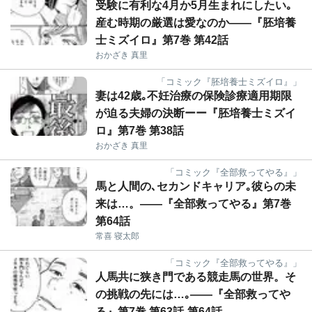
受験に有利な4月か5月生まれにしたい｡
産む時期の厳選は愛なのか――『胚培養
士ミズイロ』第7巻 第42話
おかざき 真里
「コミック『胚培養士ミズイロ』」
妻は42歳｡不妊治療の保険診療適用期限
が迫る夫婦の決断ーー『胚培養士ミズイ
ロ』第7巻 第38話
おかざき 真里
「コミック『全部救ってやる』」
馬と人間の､セカンドキャリア｡彼らの未
来は…。――『全部救ってやる』第7巻
第64話
常喜 寝太郎
「コミック『全部救ってやる』」
人馬共に狭き門である競走馬の世界。そ
の挑戦の先には…｡――『全部救ってや
る』第7巻 第63話-第64話