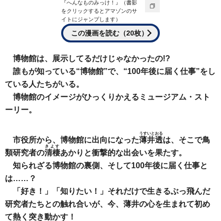
『へんなものみっけ！』（書影
をクリックするとアマゾンのサ
イトにジャンプします）
この漫画を読む（20枚）
博物館は、展示してるだけじゃなかったの!?
誰もが知っている“博物館”で、“100年後に届く仕事”をし
ている人たちがいる。
博物館のイメージがひっくりかえるミュージアム・スト
ーリー。
うすいとおる
市役所から、博物館に出向になった
薄井透
は、そこで鳥
きよす
類研究者の
清棲
あかりと衝撃的な出会いを果たす。
知られざる博物館の裏側、そして100年後に届く仕事と
は……？
「好き！」「知りたい！」それだけで生きるぶっ飛んだ
研究者たちとの触れ合いが、今、薄井の心を生まれて初め
て熱く突き動かす！