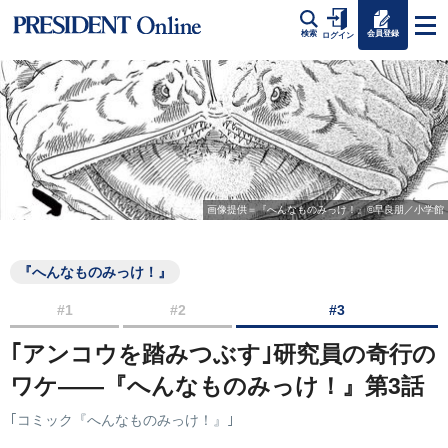
会員登録
検索
ログイン
画像提供＝『へんなものみっけ！』©早良朋／小学館
『へんなものみっけ！』
#1
#2
#3
｢アンコウを踏みつぶす｣研究員の奇行の
ワケ――『へんなものみっけ！』第3話
｢コミック『へんなものみっけ！』｣